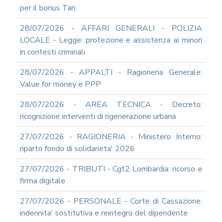
INFORMATICA
per il bonus Tari
ADEGUAMENTO
28/07/2026 - AFFARI GENERALI - POLIZIA
CODICE
DI
LOCALE - Legge: protezione e assistenza ai minori
COMPORTAMENTO
in contesti criminali
E
SOCIAL
28/07/2026 - APPALTI - Ragioneria Generale:
MEDIA
Value for money e PPP
POLICY
GOVERNARE
28/07/2026 - AREA TECNICA - Decreto:
L'INTELLIGENZA
ricognizione interventi di rigenerazione urbana
ARTIFICIALE
SUPPORTO
27/07/2026 - RAGIONERIA - Ministero Interno:
GESTIONE
riparto fondo di solidarieta' 2026
DOCUMENTALE
PIATTAFORME
27/07/2026 - TRIBUTI - Cgt2 Lombardia: ricorso e
DIGITALI
firma digitale
SOFTWARE
FONDO
27/07/2026 - PERSONALE - Corte di Cassazione:
DECENTRATO
indennita' sostitutiva e reintegro del dipendente