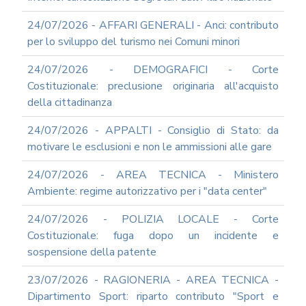
2012
24/07/2026 - AFFARI GENERALI - Anci: contributo
2011
per lo sviluppo del turismo nei Comuni minori
2009
PARTECIPA
24/07/2026 - DEMOGRAFICI - Corte
ALLE
Costituzionale: preclusione originaria all'acquisto
NOSTRE
della cittadinanza
DEMO
ONLINE
24/07/2026 - APPALTI - Consiglio di Stato: da
REA
motivare le esclusioni e non le ammissioni alle gare
OCUMENTI
DOCUMENTI
24/07/2026 - AREA TECNICA - Ministero
SOCIETARI
Ambiente: regime autorizzativo per i "data center"
24/07/2026 - POLIZIA LOCALE - Corte
Costituzionale: fuga dopo un incidente e
sospensione della patente
23/07/2026 - RAGIONERIA - AREA TECNICA -
Dipartimento Sport: riparto contributo "Sport e