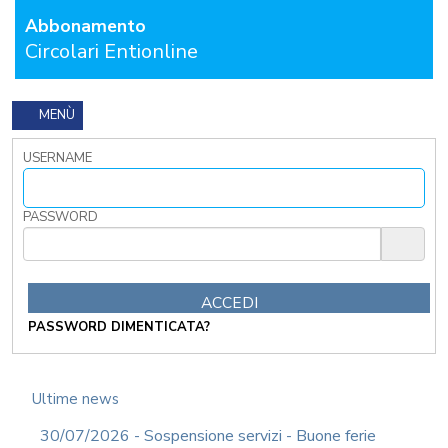
I
Abbonamento
TRIBUTI
Circolari Entionline
LOCALI
TRA
MODIFICHE
GIA'
MENÙ
ATTUATE
E
USERNAME
PROSPETTIVE
DI
RIFORMA
PASSWORD
PERCHE'
LA
FORMAZIONE
ONLINE?
CORSI
PASSWORD DIMENTICATA?
ONLINE
-
DOMANDE
FREQUENTI
Ultime news
TERMINI
30/07/2026 - Sospensione servizi - Buone ferie
DI