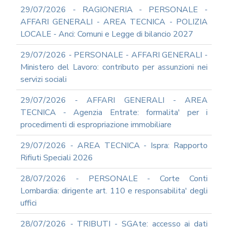
DEL
29/07/2026 - RAGIONERIA - PERSONALE -
PIAO
AFFARI GENERALI - AREA TECNICA - POLIZIA
ALL-
LOCALE - Anci: Comuni e Legge di bilancio 2027
PRIVACY
ALL-
29/07/2026 - PERSONALE - AFFARI GENERALI -
ANTICORRUZIONE
Ministero del Lavoro: contributo per assunzioni nei
SUPPORTO
servizi sociali
AGLI
ADEMPIMENTI
29/07/2026 - AFFARI GENERALI - AREA
IN
TECNICA - Agenzia Entrate: formalita' per i
MATERIA
procedimenti di espropriazione immobiliare
DI
AMMINISTRAZIONE
29/07/2026 - AREA TECNICA - Ispra: Rapporto
TRASPARENTE
Rifiuti Speciali 2026
TRANSIZIONE
AL
28/07/2026 - PERSONALE - Corte Conti
DIGITALE
Lombardia: dirigente art. 110 e responsabilita' degli
FORMAZIONE
uffici
E
SUPPORTO
28/07/2026 - TRIBUTI - SGAte: accesso ai dati
SICUREZZA