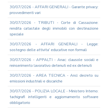
UTILIZZO
30/07/2026 - AFFARI GENERALI - Garante privacy:
MODULISTICA
provvedimenti vari
ONLINE
30/07/2026 - TRIBUTI - Corte di Cassazione:
MODULISTICA
ONLINE
rendita catastale degli immobili con destinazione
RAGIONERIA
speciale
MODULISTICA
ONLINE
30/07/2026 - AFFARI GENERALI - Legge:
PERSONALE
sostegno delle attivita' educative non formali
MODULISTICA
30/07/2026 - APPALTI - Anac: clausole sociali e
ONLINE
APPALTI
reinserimento lavorativo detenuti ed ex detenuti
SERVIZI
30/07/2026 - AREA TECNICA - Anci: decreto su
DI
SUPPORTO
emissioni industriali e discariche
E
CONSULENZA
30/07/2026 - POLIZIA LOCALE - Ministero Interno:
SUPPORTO
tachigrafi intelligenti e aggiornamento software
ALLA
obbligatorio
REDAZIONE