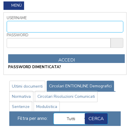
PRIVACY
MENÙ
FORMAZIONE
USERNAME
ETICA
WEBINAR
IN
PASSWORD
DIRETTA
IN
MATERIA
DI
RAGIONERIA
PASSWORD DIMENTICATA?
I
TRIBUTI
LOCALI
TRA
Circolari ENTIONLINE Demografici
Ultimi documenti
MODIFICHE
Normativa
Circolari Risoluzioni Comunicati
GIA'
ATTUATE
Sentenze
Modulistica
E
PROSPETTIVE
Filtra per anno:
DI
RIFORMA