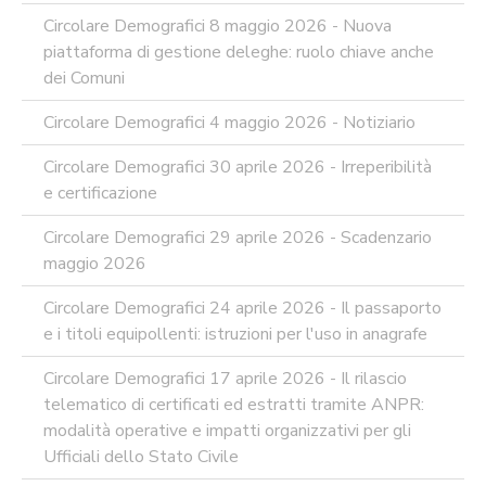
ARTIFICIALE
Circolare Demografici 8 maggio 2026 - Nuova
SUPPORTO
piattaforma di gestione deleghe: ruolo chiave anche
GESTIONE
dei Comuni
DOCUMENTALE
PIATTAFORME
Circolare Demografici 4 maggio 2026 - Notiziario
DIGITALI
Circolare Demografici 30 aprile 2026 - Irreperibilità
SOFTWARE
FONDO
e certificazione
DECENTRATO
Circolare Demografici 29 aprile 2026 - Scadenzario
ARCHIVIO
maggio 2026
NEWS
PARTECIPA
Circolare Demografici 24 aprile 2026 - Il passaporto
ALLE
e i titoli equipollenti: istruzioni per l'uso in anagrafe
NOSTRE
DEMO
ONLINE
Circolare Demografici 17 aprile 2026 - Il rilascio
telematico di certificati ed estratti tramite ANPR:
REA
OCUMENTI
modalità operative e impatti organizzativi per gli
Ufficiali dello Stato Civile
DOCUMENTI
SOCIETARI