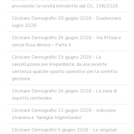
MODULISTICA
provvisorio: le novità introdotte dal D.L. 108/2026
ONLINE
APPALTI
Circolare Demografici 30 giugno 2026 - Scadenzario
SERVIZI
luglio 2026
DI
SUPPORTO
Circolare Demografici 26 giugno 2026 - Via fittizia e
E
CONSULENZA
senza fissa dimora – Parte II
SUPPORTO
Circolare Demografici 19 giugno 2026 - La
ALLA
REDAZIONE
cancellazione per irreperibilità: da una recente
DEL
sentenza qualche spunto operativo per la corretta
PIAO
gestione
ALL-
PRIVACY
Circolare Demografici 16 giugno 2026 - La zona di
ALL-
rispetto cimiteriale
ANTICORRUZIONE
Circolare Demografici 11 giugno 2026 - Adozione
SUPPORTO
straniera e “famiglia trigenitoriale”
AGLI
ADEMPIMENTI
IN
Circolare Demografici 5 giugno 2026 - Le singolari