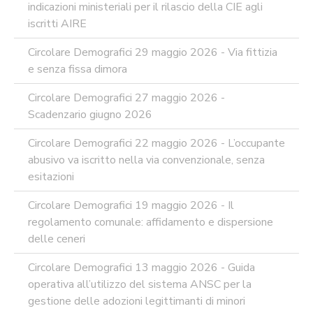
MATERIA
indicazioni ministeriali per il rilascio della CIE agli
DI
iscritti AIRE
AMMINISTRAZIONE
TRASPARENTE
Circolare Demografici 29 maggio 2026 - Via fittizia
TRANSIZIONE
e senza fissa dimora
AL
DIGITALE
Circolare Demografici 27 maggio 2026 -
FORMAZIONE
Scadenzario giugno 2026
E
SUPPORTO
Circolare Demografici 22 maggio 2026 - L’occupante
SICUREZZA
abusivo va iscritto nella via convenzionale, senza
INFORMATICA
esitazioni
ADEGUAMENTO
CODICE
Circolare Demografici 19 maggio 2026 - Il
DI
regolamento comunale: affidamento e dispersione
COMPORTAMENTO
E
delle ceneri
SOCIAL
MEDIA
Circolare Demografici 13 maggio 2026 - Guida
POLICY
operativa all’utilizzo del sistema ANSC per la
GOVERNARE
gestione delle adozioni legittimanti di minori
L'INTELLIGENZA