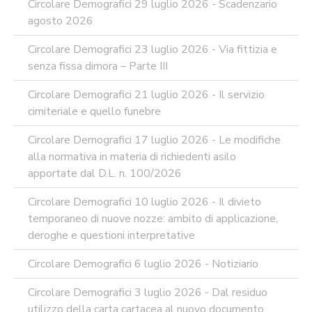
Circolare Demografici 29 luglio 2026 - Scadenzario
PERCHE'
LA
agosto 2026
FORMAZIONE
ONLINE?
Circolare Demografici 23 luglio 2026 - Via fittizia e
senza fissa dimora – Parte III
CORSI
ONLINE
-
Circolare Demografici 21 luglio 2026 - Il servizio
DOMANDE
cimiteriale e quello funebre
FREQUENTI
Circolare Demografici 17 luglio 2026 - Le modifiche
TERMINI
DI
alla normativa in materia di richiedenti asilo
UTILIZZO
apportate dal D.L. n. 100/2026
MODULISTICA
ONLINE
Circolare Demografici 10 luglio 2026 - Il divieto
temporaneo di nuove nozze: ambito di applicazione,
MODULISTICA
ONLINE
deroghe e questioni interpretative
RAGIONERIA
Circolare Demografici 6 luglio 2026 - Notiziario
MODULISTICA
ONLINE
Circolare Demografici 3 luglio 2026 - Dal residuo
PERSONALE
utilizzo della carta cartacea al nuovo documento