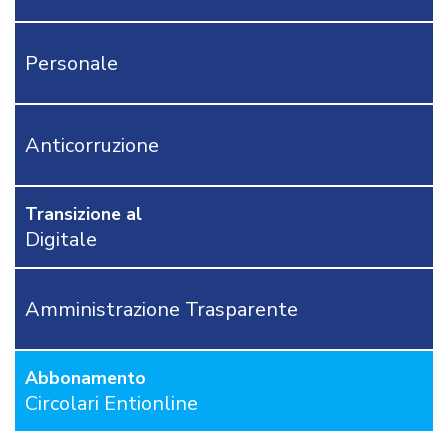
SENTENZE
MODULISTICA
Personale
AREA
TECNICA
POLIZIA
LOCALE
Anticorruzione
RICHIEDI
PROVA
GRATUITA
Transizione al
Digitale
CONTATTACI
OSTRI
ERVIZI
Amministrazione Trasparente
CORSI
ONLINE
Abbonamento
FORMAZIONE
Circolari Entionline
OBBLIGATORIA
ANTICORRUZIONE
FORMAZIONE