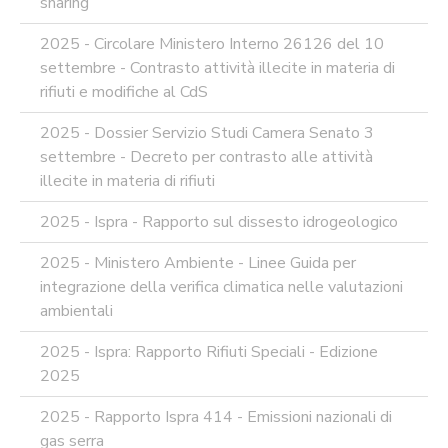
sharing
DEL
PIAO
2025 - Circolare Ministero Interno 26126 del 10
ALL-
settembre - Contrasto attività illecite in materia di
PRIVACY
rifiuti e modifiche al CdS
ALL-
ANTICORRUZIONE
2025 - Dossier Servizio Studi Camera Senato 3
settembre - Decreto per contrasto alle attività
SUPPORTO
AGLI
illecite in materia di rifiuti
ADEMPIMENTI
IN
2025 - Ispra - Rapporto sul dissesto idrogeologico
MATERIA
DI
2025 - Ministero Ambiente - Linee Guida per
AMMINISTRAZIONE
integrazione della verifica climatica nelle valutazioni
TRASPARENTE
ambientali
TRANSIZIONE
AL
2025 - Ispra: Rapporto Rifiuti Speciali - Edizione
DIGITALE
2025
FORMAZIONE
E
2025 - Rapporto Ispra 414 - Emissioni nazionali di
SUPPORTO
gas serra
SICUREZZA