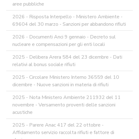
DI
aree pubbliche
UTILIZZO
MODULISTICA
2026 - Risposta Interpello - Ministero Ambiente -
ONLINE
69604 del 30 marzo - Sanzioni per abbandono rifiuti
MODULISTICA
ONLINE
2026 - Documenti Anci 9 gennaio - Decreto sul
RAGIONERIA
nucleare e compensazioni per gli enti locali
MODULISTICA
2025 - Delibera Arera 584 del 23 dicembre - Dati
ONLINE
PERSONALE
relativi al bonus sociale rifiuti
MODULISTICA
2025 - Circolare Ministero Interno 36559 del 10
ONLINE
APPALTI
dicembre - Nuove sanzioni in materia di rifiuti
SERVIZI
2025 - Nota Ministero Ambiente 211932 del 11
DI
SUPPORTO
novembre - Versamento proventi delle sanzioni
E
acustiche
CONSULENZA
2025 - Parere Anac 417 del 22 ottobre -
SUPPORTO
ALLA
Affidamento servizio raccolta rifiuti e fattore di
REDAZIONE