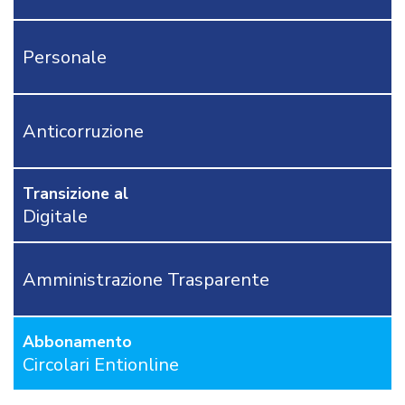
URBANISTICA
LAVORI
PUBBLICI
Personale
-
PROTEZIONE
CIVILE
AMBIENTE
Anticorruzione
CIRCOLARI
E
COMUNICATI
Transizione al
Digitale
MODULISTICA
NORMATIVA
SENTENZE
Amministrazione Trasparente
MODULISTICA
POLIZIA
LOCALE
Abbonamento
Circolari Entionline
RICHIEDI
PROVA
GRATUITA