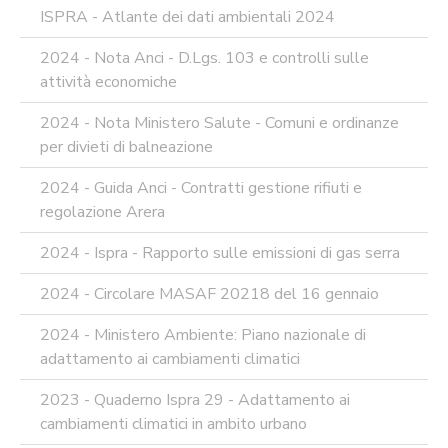
ARCHIVIO
ISPRA - Atlante dei dati ambientali 2024
NEWS
PARTECIPA
2024 - Nota Anci - D.Lgs. 103 e controlli sulle
ALLE
attività economiche
NOSTRE
DEMO
2024 - Nota Ministero Salute - Comuni e ordinanze
ONLINE
per divieti di balneazione
REA
OCUMENTI
2024 - Guida Anci - Contratti gestione rifiuti e
DOCUMENTI
regolazione Arera
SOCIETARI
2024 - Ispra - Rapporto sulle emissioni di gas serra
2024 - Circolare MASAF 20218 del 16 gennaio
2024 - Ministero Ambiente: Piano nazionale di
adattamento ai cambiamenti climatici
2023 - Quaderno Ispra 29 - Adattamento ai
cambiamenti climatici in ambito urbano