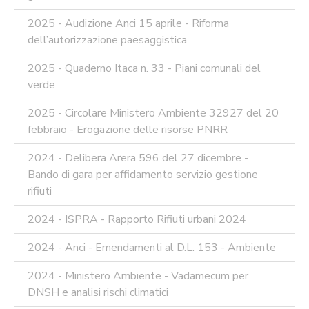
INFORMATICA
2025 - Audizione Anci 15 aprile - Riforma
ADEGUAMENTO
dell’autorizzazione paesaggistica
CODICE
DI
2025 - Quaderno Itaca n. 33 - Piani comunali del
COMPORTAMENTO
E
verde
SOCIAL
MEDIA
2025 - Circolare Ministero Ambiente 32927 del 20
POLICY
febbraio - Erogazione delle risorse PNRR
GOVERNARE
L'INTELLIGENZA
2024 - Delibera Arera 596 del 27 dicembre -
ARTIFICIALE
Bando di gara per affidamento servizio gestione
SUPPORTO
rifiuti
GESTIONE
DOCUMENTALE
2024 - ISPRA - Rapporto Rifiuti urbani 2024
PIATTAFORME
DIGITALI
2024 - Anci - Emendamenti al D.L. 153 - Ambiente
SOFTWARE
2024 - Ministero Ambiente - Vadamecum per
FONDO
DNSH e analisi rischi climatici
DECENTRATO