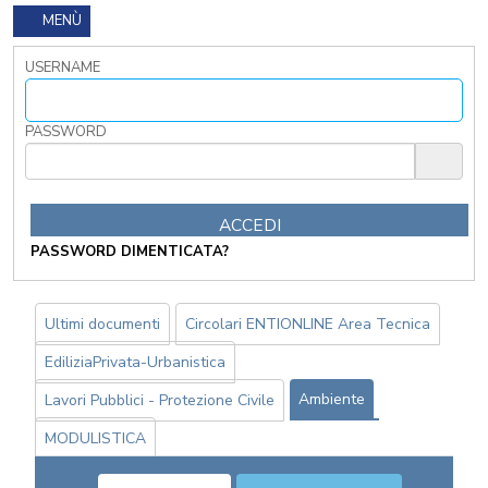
CONTATTACI
MENÙ
USERNAME
OSTRI
ERVIZI
CORSI
PASSWORD
ONLINE
FORMAZIONE
OBBLIGATORIA
ANTICORRUZIONE
FORMAZIONE
PASSWORD DIMENTICATA?
PRIVACY
FORMAZIONE
ETICA
Ultimi documenti
Circolari ENTIONLINE Area Tecnica
WEBINAR
EdiliziaPrivata-Urbanistica
IN
DIRETTA
Ambiente
Lavori Pubblici - Protezione Civile
IN
MATERIA
MODULISTICA
DI
RAGIONERIA