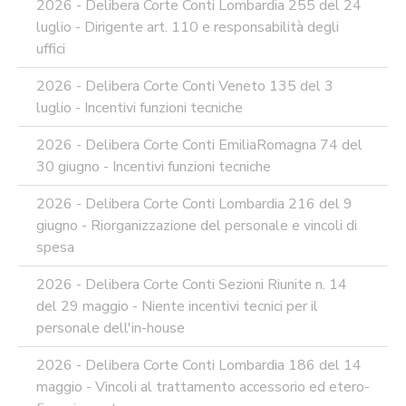
2026 - Delibera Corte Conti Lombardia 255 del 24
E
luglio - Dirigente art. 110 e responsabilità degli
PROSPETTIVE
uffici
DI
RIFORMA
2026 - Delibera Corte Conti Veneto 135 del 3
PERCHE'
luglio - Incentivi funzioni tecniche
LA
FORMAZIONE
2026 - Delibera Corte Conti EmiliaRomagna 74 del
ONLINE?
30 giugno - Incentivi funzioni tecniche
CORSI
ONLINE
2026 - Delibera Corte Conti Lombardia 216 del 9
-
DOMANDE
giugno - Riorganizzazione del personale e vincoli di
FREQUENTI
spesa
TERMINI
2026 - Delibera Corte Conti Sezioni Riunite n. 14
DI
UTILIZZO
del 29 maggio - Niente incentivi tecnici per il
personale dell'in-house
MODULISTICA
ONLINE
2026 - Delibera Corte Conti Lombardia 186 del 14
MODULISTICA
maggio - Vincoli al trattamento accessorio ed etero-
ONLINE