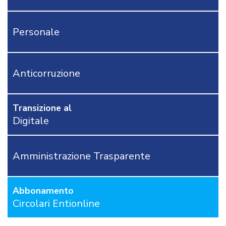
CONTI
MODULISTICA
Personale
AFFARI
GENERALI
APPALTI
DEMOGRAFICI
Anticorruzione
AREA
TECNICA
Transizione al
POLIZIA
Digitale
LOCALE
RICHIEDI
PROVA
GRATUITA
Amministrazione Trasparente
CONTATTACI
Abbonamento
OSTRI
ERVIZI
Circolari Entionline
CORSI
ONLINE