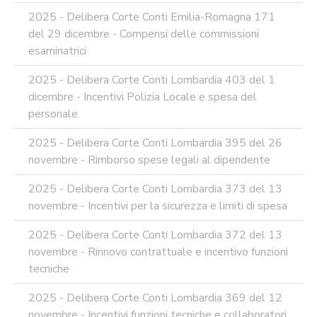
SOCIAL
MEDIA
2025 - Delibera Corte Conti Emilia-Romagna 171
POLICY
del 29 dicembre - Compensi delle commissioni
GOVERNARE
esaminatrici
L'INTELLIGENZA
ARTIFICIALE
2025 - Delibera Corte Conti Lombardia 403 del 1
dicembre - Incentivi Polizia Locale e spesa del
SUPPORTO
GESTIONE
personale
DOCUMENTALE
2025 - Delibera Corte Conti Lombardia 395 del 26
PIATTAFORME
DIGITALI
novembre - Rimborso spese legali al dipendente
SOFTWARE
2025 - Delibera Corte Conti Lombardia 373 del 13
FONDO
DECENTRATO
novembre - Incentivi per la sicurezza e limiti di spesa
ARCHIVIO
2025 - Delibera Corte Conti Lombardia 372 del 13
NEWS
novembre - Rinnovo contrattuale e incentivo funzioni
PARTECIPA
tecniche
ALLE
NOSTRE
2025 - Delibera Corte Conti Lombardia 369 del 12
DEMO
ONLINE
novembre - Incentivi funzioni tecniche e collaboratori