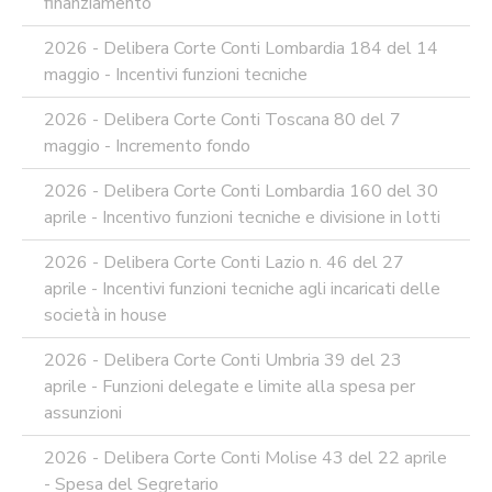
RAGIONERIA
finanziamento
MODULISTICA
2026 - Delibera Corte Conti Lombardia 184 del 14
ONLINE
maggio - Incentivi funzioni tecniche
PERSONALE
MODULISTICA
2026 - Delibera Corte Conti Toscana 80 del 7
ONLINE
maggio - Incremento fondo
APPALTI
SERVIZI
2026 - Delibera Corte Conti Lombardia 160 del 30
DI
aprile - Incentivo funzioni tecniche e divisione in lotti
SUPPORTO
E
2026 - Delibera Corte Conti Lazio n. 46 del 27
CONSULENZA
aprile - Incentivi funzioni tecniche agli incaricati delle
SUPPORTO
società in house
ALLA
REDAZIONE
DEL
2026 - Delibera Corte Conti Umbria 39 del 23
PIAO
aprile - Funzioni delegate e limite alla spesa per
ALL-
assunzioni
PRIVACY
2026 - Delibera Corte Conti Molise 43 del 22 aprile
ALL-
- Spesa del Segretario
ANTICORRUZIONE