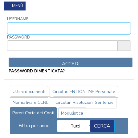
MENÙ
FORMAZIONE
OBBLIGATORIA
USERNAME
ANTICORRUZIONE
FORMAZIONE
PRIVACY
PASSWORD
FORMAZIONE
ETICA
WEBINAR
IN
DIRETTA
PASSWORD DIMENTICATA?
IN
MATERIA
DI
Ultimi documenti
Circolari ENTIONLINE Personale
RAGIONERIA
Normativa e CCNL
Circolari Risoluzioni Sentenze
I
TRIBUTI
Pareri Corte dei Conti
Modulistica
LOCALI
TRA
Filtra per anno:
MODIFICHE
GIA'
ATTUATE