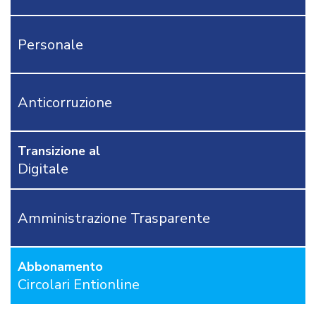
RAGIONERIA
I
TRIBUTI
Personale
LOCALI
TRA
MODIFICHE
GIA'
Anticorruzione
ATTUATE
E
PROSPETTIVE
DI
Transizione al
RIFORMA
Digitale
PERCHE'
LA
FORMAZIONE
Amministrazione Trasparente
ONLINE?
CORSI
ONLINE
Abbonamento
-
DOMANDE
Circolari Entionline
FREQUENTI
TERMINI