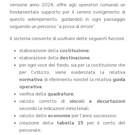
SICUREZZA
versione anno 2026, offre agli operatori comunali un
INFORMATICA
fondamentale supporto per il sereno svolgimento di
ADEGUAMENTO
questo adempimento, guidandoli in ogni passaggio
CODICE
seguendo un percorso “a prova di errore”.
DI
COMPORTAMENTO
Il sistema consente di usufruire delle seguenti funzioni:
E
SOCIAL
elaborazione della
costituzione
;
MEDIA
POLICY
elaborazione della
destinazione
;
per ogni voce del fondo, sia per la costituzione che
GOVERNARE
L'INTELLIGENZA
per l'utilizzo, viene evidenziata la relativa
ARTIFICIALE
normativa
di riferimento nonché la relativa
guida
SUPPORTO
operativa
;
GESTIONE
verifica delle
quadrature
;
DOCUMENTALE
calcolo corretto di
vincoli e decurtazioni
PIATTAFORME
secondo le indicazioni ministeriali;
DIGITALI
calcolo delle
economie
per l'anno successivo;
SOFTWARE
creazione della
tabella 15
per il conto del
FONDO
personale;
DECENTRATO