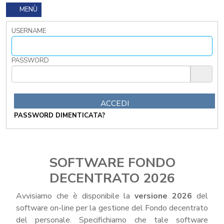
DI
MENÙ
UTILIZZO
MODULISTICA
USERNAME
ONLINE
MODULISTICA
PASSWORD
ONLINE
RAGIONERIA
MODULISTICA
ONLINE
PERSONALE
PASSWORD DIMENTICATA?
MODULISTICA
ONLINE
APPALTI
SERVIZI
SOFTWARE FONDO
DI
DECENTRATO 2026
SUPPORTO
E
CONSULENZA
Avvisiamo che è disponibile la
versione 2026
del
software on-line per la gestione del Fondo decentrato
SUPPORTO
ALLA
del personale. Specifichiamo che tale software