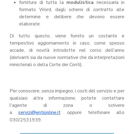
fornitura di tutta la
modulistica
necessaria in
REA
formato Word, dagli schemi di contratto alle
OCUMENTI
determine e delibere che devono essere
DOCUMENTI
elaborate.
SOCIETARI
Di tutto questo, viene fornito un costante e
tempestivo aggiornamento in caso, come spesso
accade, di novità introdotte nel corso dell'anno
(derivanti sia da nuove normative che da interpretazioni
ministeriali o della Corte dei Conti).
Per conoscere, senza impegno, i costi del servizio e per
qualsiasi altra informazione, potete contattare
l'agente di zona o scrivere
a
servizi@entionline.it
oppure telefonare allo
030/2531939.