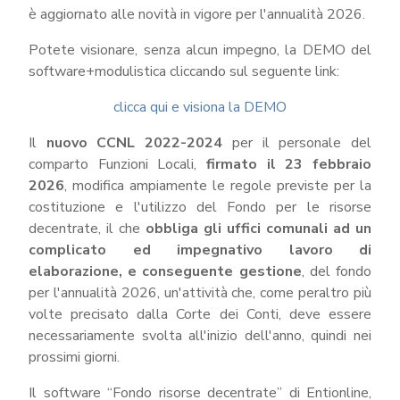
REDAZIONE
è aggiornato alle novità in vigore per l'annualità 2026.
DEL
PIAO
Potete visionare, senza alcun impegno, la DEMO del
ALL-
software+modulistica cliccando sul seguente link:
PRIVACY
clicca qui e visiona la DEMO
ALL-
ANTICORRUZIONE
Il
nuovo CCNL 2022-2024
per il personale del
SUPPORTO
comparto Funzioni Locali,
firmato il 23 febbraio
AGLI
ADEMPIMENTI
2026
, modifica ampiamente le regole previste per la
IN
costituzione e l'utilizzo del Fondo per le risorse
MATERIA
decentrate, il che
obbliga gli uffici comunali ad un
DI
complicato ed impegnativo lavoro di
AMMINISTRAZIONE
TRASPARENTE
elaborazione, e conseguente gestione
, del fondo
per l'annualità 2026, un'attività che, come peraltro più
TRANSIZIONE
AL
volte precisato dalla Corte dei Conti, deve essere
DIGITALE
necessariamente svolta all'inizio dell'anno, quindi nei
FORMAZIONE
prossimi giorni.
E
SUPPORTO
Il software “Fondo risorse decentrate” di Entionline,