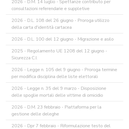
2026 - D.M. 14 luglio - Spettanze contributo per
PERCHE'
LA
consultazioni referendarie e suppletive
FORMAZIONE
ONLINE?
2026 - D.L. 108 del 26 giugno - Proroga utilizzo
della carta d'identità cartacea
CORSI
ONLINE
-
2026 - D.L. 100 del 12 giugno - Migrazione e asilo
DOMANDE
FREQUENTI
2025 - Regolamento UE 1208 del 12 giugno -
Sicurezza C.I.
TERMINI
DI
UTILIZZO
2026 - Legge n. 105 del 9 giugno - Proroga termine
per modifica disciplina delle liste elettorali
MODULISTICA
ONLINE
2026 - Legge n. 35 del 9 marzo - Disposizione
MODULISTICA
delle spoglie mortali delle vittime di omicidio
ONLINE
RAGIONERIA
2026 - D.M. 23 febbraio - Piattaforma per la
MODULISTICA
gestione delle deleghe
ONLINE
PERSONALE
2026 - Dpr 7 febbraio - Riformulazione testo del