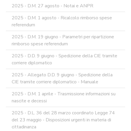
MATERIA
2025 - D.M. 27 agosto - Notai e ANPR
DI
AMMINISTRAZIONE
TRASPARENTE
2025 - D.M. 1 agosto - Ricalcolo rimborso spese
referendum
TRANSIZIONE
AL
2025 - D.M. 19 giugno - Parametri per ripartizione
DIGITALE
rimborso spese referendum
FORMAZIONE
E
2025 - D.D. 9 giugno - Spedizione della CIE tramite
SUPPORTO
SICUREZZA
corriere diplomatico
INFORMATICA
2025 - Allegato D.D. 9 giugno - Spedizione della
ADEGUAMENTO
CIE tramite corriere diplomatico - Manuale
CODICE
DI
COMPORTAMENTO
2025 - D.M. 1 aprile - Trasmissione informazioni su
E
nascite e decessi
SOCIAL
MEDIA
2025 - D.L. 36 del 28 marzo coordinato Legge 74
POLICY
del 23 maggio - Disposizioni urgenti in materia di
GOVERNARE
cittadinanza
L'INTELLIGENZA