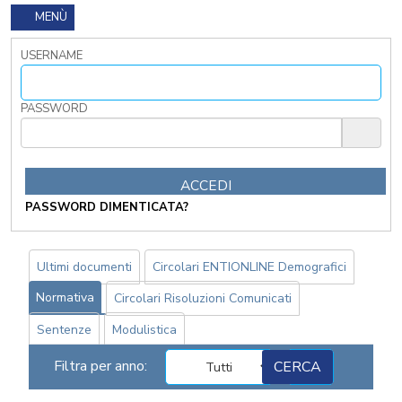
PRIVACY
MENÙ
FORMAZIONE
USERNAME
ETICA
WEBINAR
IN
PASSWORD
DIRETTA
IN
MATERIA
DI
RAGIONERIA
PASSWORD DIMENTICATA?
I
TRIBUTI
LOCALI
TRA
Ultimi documenti
Circolari ENTIONLINE Demografici
MODIFICHE
Normativa
Circolari Risoluzioni Comunicati
GIA'
ATTUATE
Sentenze
Modulistica
E
PROSPETTIVE
Filtra per anno:
DI
RIFORMA