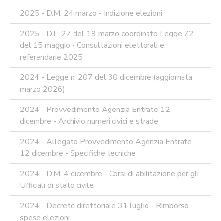
ARTIFICIALE
2025 - D.M. 24 marzo - Indizione elezioni
SUPPORTO
GESTIONE
2025 - D.L. 27 del 19 marzo coordinato Legge 72
DOCUMENTALE
del 15 maggio - Consultazioni elettorali e
PIATTAFORME
referendarie 2025
DIGITALI
2024 - Legge n. 207 del 30 dicembre (aggiornata
SOFTWARE
FONDO
marzo 2026)
DECENTRATO
2024 - Provvedimento Agenzia Entrate 12
ARCHIVIO
NEWS
dicembre - Archivio numeri civici e strade
PARTECIPA
2024 - Allegato Provvedimento Agenzia Entrate
ALLE
NOSTRE
12 dicembre - Specifiche tecniche
DEMO
ONLINE
2024 - D.M. 4 dicembre - Corsi di abilitazione per gli
Ufficiali di stato civile
REA
OCUMENTI
2024 - Decreto direttoriale 31 luglio - Rimborso
DOCUMENTI
spese elezioni
SOCIETARI