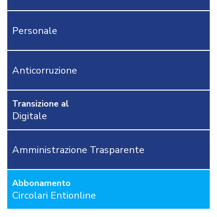
SENTENZE
MODULISTICA
Personale
AREA
TECNICA
POLIZIA
LOCALE
Anticorruzione
RICHIEDI
PROVA
GRATUITA
Transizione al
Digitale
CONTATTACI
OSTRI
ERVIZI
Amministrazione Trasparente
CORSI
ONLINE
Abbonamento
FORMAZIONE
Circolari Entionline
OBBLIGATORIA
ANTICORRUZIONE
FORMAZIONE