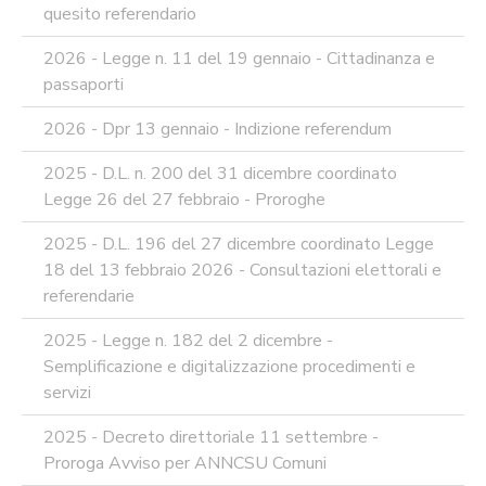
MODULISTICA
quesito referendario
ONLINE
APPALTI
2026 - Legge n. 11 del 19 gennaio - Cittadinanza e
SERVIZI
passaporti
DI
SUPPORTO
2026 - Dpr 13 gennaio - Indizione referendum
E
CONSULENZA
2025 - D.L. n. 200 del 31 dicembre coordinato
SUPPORTO
Legge 26 del 27 febbraio - Proroghe
ALLA
REDAZIONE
2025 - D.L. 196 del 27 dicembre coordinato Legge
DEL
18 del 13 febbraio 2026 - Consultazioni elettorali e
PIAO
referendarie
ALL-
PRIVACY
2025 - Legge n. 182 del 2 dicembre -
ALL-
Semplificazione e digitalizzazione procedimenti e
ANTICORRUZIONE
servizi
SUPPORTO
AGLI
2025 - Decreto direttoriale 11 settembre -
ADEMPIMENTI
Proroga Avviso per ANNCSU Comuni
IN