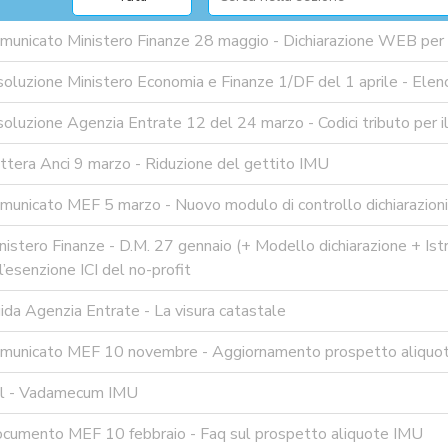
municato Ministero Finanze 28 maggio - Dichiarazione WEB per 
soluzione Ministero Economia e Finanze 1/DF del 1 aprile - Ele
oluzione Agenzia Entrate 12 del 24 marzo - Codici tributo per il
ttera Anci 9 marzo - Riduzione del gettito IMU
unicato MEF 5 marzo - Nuovo modulo di controllo dichiarazioni p
istero Finanze - D.M. 27 gennaio (+ Modello dichiarazione + Istr
ll’esenzione ICI del no-profit
da Agenzia Entrate - La visura catastale
municato MEF 10 novembre - Aggiornamento prospetto aliquo
el - Vadamecum IMU
cumento MEF 10 febbraio - Faq sul prospetto aliquote IMU