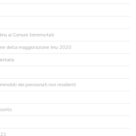
Imu ai Comuni terremotati
one della maggiorazione Imu 2020
nitaria
mmobili dei pensionati non residenti
cconto
2021