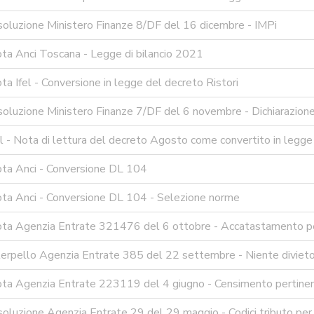
soluzione Ministero Finanze 8/DF del 16 dicembre - IMPi
ta Anci Toscana - Legge di bilancio 2021
a Ifel - Conversione in legge del decreto Ristori
oluzione Ministero Finanze 7/DF del 6 novembre - Dichiarazione
l - Nota di lettura del decreto Agosto come convertito in legge
ta Anci - Conversione DL 104
ta Anci - Conversione DL 104 - Selezione norme
ta Agenzia Entrate 321476 del 6 ottobre - Accatastamento p
terpello Agenzia Entrate 385 del 22 settembre - Niente divieto 
ta Agenzia Entrate 223119 del 4 giugno - Censimento pertine
soluzione Agenzia Entrate 29 del 29 maggio - Codici tributo per