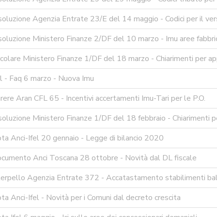
oluzione Agenzia Entrate 23/E del 14 maggio - Codici per il ve
oluzione Ministero Finanze 2/DF del 10 marzo - Imu aree fabbric
colare Ministero Finanze 1/DF del 18 marzo - Chiarimenti per ap
l - Faq 6 marzo - Nuova Imu
ere Aran CFL 65 - Incentivi accertamenti Imu-Tari per le P.O.
oluzione Ministero Finanze 1/DF del 18 febbraio - Chiarimenti 
a Anci-Ifel 20 gennaio - Legge di bilancio 2020
cumento Anci Toscana 28 ottobre - Novità dal DL fiscale
terpello Agenzia Entrate 372 - Accatastamento stabilimenti bal
a Anci-Ifel - Novità per i Comuni dal decreto crescita