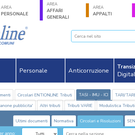
AREA
AREA
AREA
AFFARI
PERSONALE
APPALTI
GENERALI
Transiz
Personale
Anticorruzione
Digita
TASI - IMU - ICI
umenti
Circolari ENTIONLINE Tributi
TARI/TAR
anone pubblicita'
Altri tributi
Tributi VARIE
Modulistica Tributi
Ultimi documenti
Normativa
Circolari e Risoluzioni
SE
per anno: