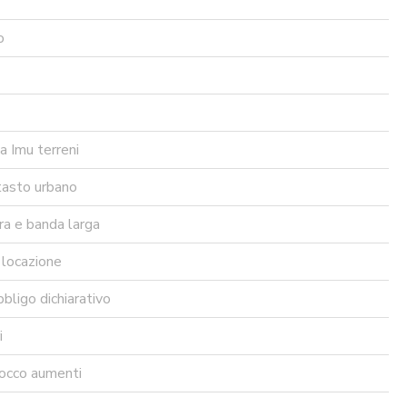
o
a Imu terreni
tasto urbano
ra e banda larga
 locazione
bligo dichiarativo
i
locco aumenti