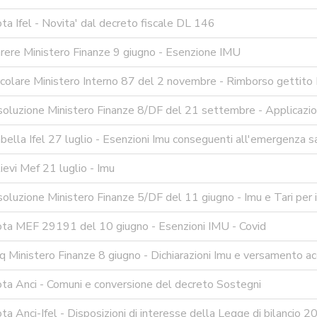
a Ifel - Novita' dal decreto fiscale DL 146
rere Ministero Finanze 9 giugno - Esenzione IMU
colare Ministero Interno 87 del 2 novembre - Rimborso gettito 
soluzione Ministero Finanze 8/DF del 21 settembre - Applicazi
ella Ifel 27 luglio - Esenzioni Imu conseguenti all'emergenza sa
ievi Mef 21 luglio - Imu
oluzione Ministero Finanze 5/DF del 11 giugno - Imu e Tari per i
ta MEF 29191 del 10 giugno - Esenzioni IMU - Covid
 Ministero Finanze 8 giugno - Dichiarazioni Imu e versamento a
ta Anci - Comuni e conversione del decreto Sostegni
a Anci-Ifel - Disposizioni di interesse della Legge di bilancio 