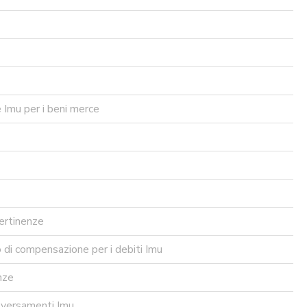
 Imu per i beni merce
ertinenze
di compensazione per i debiti Imu
nze
 versamenti Imu