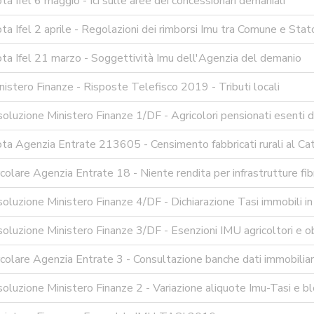
a Ifel 6 maggio - Ici sulle aree dei concessionari demaniali
a Ifel 2 aprile - Regolazioni dei rimborsi Imu tra Comune e Stat
ta Ifel 21 marzo - Soggettività Imu dell'Agenzia del demanio
istero Finanze - Risposte Telefisco 2019 - Tributi locali
oluzione Ministero Finanze 1/DF - Agricolori pensionati esenti d
ta Agenzia Entrate 213605 - Censimento fabbricati rurali al Ca
colare Agenzia Entrate 18 - Niente rendita per infrastrutture fib
oluzione Ministero Finanze 4/DF - Dichiarazione Tasi immobili in
oluzione Ministero Finanze 3/DF - Esenzioni IMU agricoltori e ob
colare Agenzia Entrate 3 - Consultazione banche dati immobiliar
oluzione Ministero Finanze 2 - Variazione aliquote Imu-Tasi e b