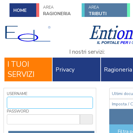
AREA
AREA
HOME
RAGIONERIA
TRIBUTI
I nostri servizi:
I TUOI
Privacy
Ragioneria
SERVIZI
Ultimi doc
USERNAME
Imposta / C
PASSWORD
Filtra 