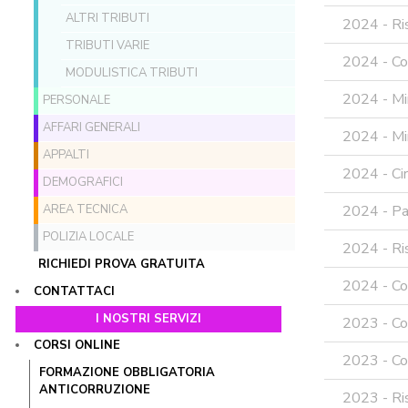
ALTRI TRIBUTI
2024 - Ri
TRIBUTI VARIE
2024 - Co
MODULISTICA TRIBUTI
2024 - Mi
PERSONALE
AFFARI GENERALI
2024 - Mi
APPALTI
2024 - Cir
DEMOGRAFICI
AREA TECNICA
2024 - Par
POLIZIA LOCALE
2024 - Ri
RICHIEDI PROVA GRATUITA
2024 - Co
CONTATTACI
I NOSTRI SERVIZI
2023 - Co
CORSI ONLINE
2023 - Co
FORMAZIONE OBBLIGATORIA
ANTICORRUZIONE
2023 - Ris