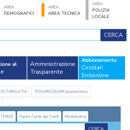
AREA
AREA
AREA
POLIZIA
DEMOGRAFICI
AREA TECNICA
LOCALE
Abbonamento
Amministrazione
ione al
Circolari
le
Trasparente
Entionline
ES/TARSU/TIA
TOSAP/COSAP/CanoneUnico
NTENZE
Pareri Corte dei Conti
Modulistica