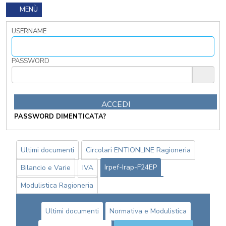
PROVA
MENÙ
GRATUITA
USERNAME
CONTATTACI
OSTRI
PASSWORD
ERVIZI
CORSI
ONLINE
FORMAZIONE
OBBLIGATORIA
PASSWORD DIMENTICATA?
ANTICORRUZIONE
FORMAZIONE
PRIVACY
Ultimi documenti
Circolari ENTIONLINE Ragioneria
FORMAZIONE
Irpef-Irap-F24EP
Bilancio e Varie
IVA
ETICA
Modulistica Ragioneria
WEBINAR
IN
DIRETTA
Ultimi documenti
Normativa e Modulistica
IN