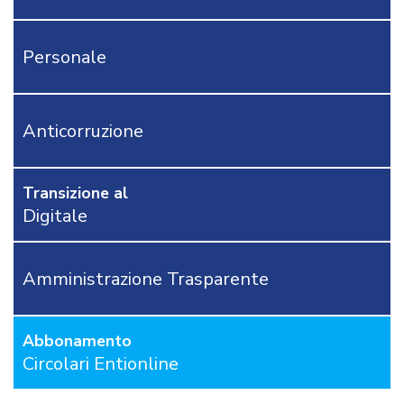
E
SENTENZE
PARERE
Personale
CORTE
DEI
CONTI
MODULISTICA
Anticorruzione
RAGIONERIA
TRIBUTI
Transizione al
PERSONALE
Digitale
AFFARI
GENERALI
APPALTI
Amministrazione Trasparente
DEMOGRAFICI
AREA
TECNICA
Abbonamento
POLIZIA
Circolari Entionline
LOCALE
RICHIEDI