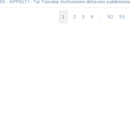
6 - APPALTI - Tar Toscana: motivazione della non suddivisione 
1
2
3
4
...
52
53