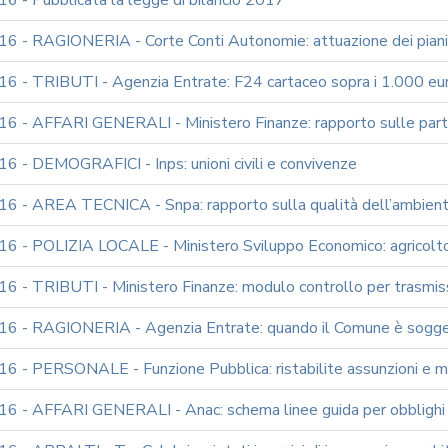
6 - Pubblicata la legge di bilancio 2017
 - RAGIONERIA - Corte Conti Autonomie: attuazione dei piani di
6 - TRIBUTI - Agenzia Entrate: F24 cartaceo sopra i 1.000 eur
6 - AFFARI GENERALI - Ministero Finanze: rapporto sulle parte
6 - DEMOGRAFICI - Inps: unioni civili e convivenze
6 - AREA TECNICA - Snpa: rapporto sulla qualità dell’ambien
6 - POLIZIA LOCALE - Ministero Sviluppo Economico: agricoltori
6 - TRIBUTI - Ministero Finanze: modulo controllo per trasmis
6 - RAGIONERIA - Agenzia Entrate: quando il Comune è sogge
6 - PERSONALE - Funzione Pubblica: ristabilite assunzioni e mo
6 - AFFARI GENERALI - Anac: schema linee guida per obblighi tr