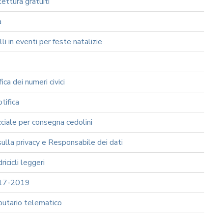
ettura gratuiti
a
 in eventi per feste natalizie
a dei numeri civici
tifica
iale per consegna cedolini
la privacy e Responsabile dei dati
cicli leggeri
2017-2019
butario telematico