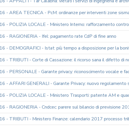
 - APPALTI - Tar Calabria: vietati i servizi di ingegneria e archit
6 - AREA TECNICA - PcM: ordinanze per interventi zone sism
 - POLIZIA LOCALE - Ministero Interno: rafforzamento controlli
6 - RAGIONERIA - Ifel: pagamento rate CdP di fine anno
 - DEMOGRAFICI - Istat: più tempo a disposizione per la bonific
 - TRIBUTI - Corte di Cassazione: il ricorso sana il difetto di no
6 - PERSONALE - Garante privacy: riconoscimento vocale e facc
6 - AFFARI GENERALI - Garante Privacy: nuovo regolamento sul
6 - POLIZIA LOCALE - Ministero Trasporti: patente AM e quadri
6 - RAGIONERIA - Cndcec: parere sul bilancio di previsione 
6 - TRIBUTI - Ministero Finanze: calendario 2017 processo tri