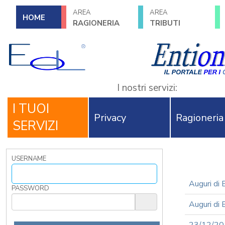
AREA
AREA
HOME
RAGIONERIA
TRIBUTI
I nostri servizi:
I TUOI
Privacy
Ragioneria
SERVIZI
USERNAME
Auguri di 
PASSWORD
Auguri di 