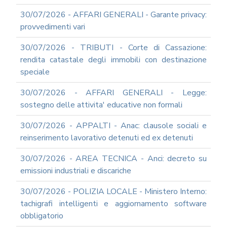
UTILIZZO
30/07/2026 - AFFARI GENERALI - Garante privacy:
MODULISTICA
provvedimenti vari
ONLINE
30/07/2026 - TRIBUTI - Corte di Cassazione:
MODULISTICA
ONLINE
rendita catastale degli immobili con destinazione
RAGIONERIA
speciale
MODULISTICA
ONLINE
30/07/2026 - AFFARI GENERALI - Legge:
PERSONALE
sostegno delle attivita' educative non formali
MODULISTICA
30/07/2026 - APPALTI - Anac: clausole sociali e
ONLINE
APPALTI
reinserimento lavorativo detenuti ed ex detenuti
SERVIZI
30/07/2026 - AREA TECNICA - Anci: decreto su
DI
SUPPORTO
emissioni industriali e discariche
E
CONSULENZA
30/07/2026 - POLIZIA LOCALE - Ministero Interno:
SUPPORTO
tachigrafi intelligenti e aggiornamento software
ALLA
obbligatorio
REDAZIONE