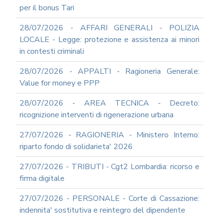
INFORMATICA
per il bonus Tari
ADEGUAMENTO
28/07/2026 - AFFARI GENERALI - POLIZIA
CODICE
DI
LOCALE - Legge: protezione e assistenza ai minori
COMPORTAMENTO
in contesti criminali
E
SOCIAL
28/07/2026 - APPALTI - Ragioneria Generale:
MEDIA
Value for money e PPP
POLICY
GOVERNARE
28/07/2026 - AREA TECNICA - Decreto:
L'INTELLIGENZA
ricognizione interventi di rigenerazione urbana
ARTIFICIALE
SUPPORTO
27/07/2026 - RAGIONERIA - Ministero Interno:
GESTIONE
riparto fondo di solidarieta' 2026
DOCUMENTALE
PIATTAFORME
27/07/2026 - TRIBUTI - Cgt2 Lombardia: ricorso e
DIGITALI
firma digitale
SOFTWARE
FONDO
27/07/2026 - PERSONALE - Corte di Cassazione:
DECENTRATO
indennita' sostitutiva e reintegro del dipendente