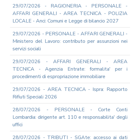
DEL
29/07/2026 - RAGIONERIA - PERSONALE -
PIAO
AFFARI GENERALI - AREA TECNICA - POLIZIA
ALL-
LOCALE - Anci: Comuni e Legge di bilancio 2027
PRIVACY
ALL-
29/07/2026 - PERSONALE - AFFARI GENERALI -
ANTICORRUZIONE
Ministero del Lavoro: contributo per assunzioni nei
SUPPORTO
servizi sociali
AGLI
ADEMPIMENTI
29/07/2026 - AFFARI GENERALI - AREA
IN
TECNICA - Agenzia Entrate: formalita' per i
MATERIA
procedimenti di espropriazione immobiliare
DI
AMMINISTRAZIONE
29/07/2026 - AREA TECNICA - Ispra: Rapporto
TRASPARENTE
Rifiuti Speciali 2026
TRANSIZIONE
AL
28/07/2026 - PERSONALE - Corte Conti
DIGITALE
Lombardia: dirigente art. 110 e responsabilita' degli
FORMAZIONE
uffici
E
SUPPORTO
28/07/2026 - TRIBUTI - SGAte: accesso ai dati
SICUREZZA