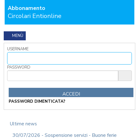
I
Abbonamento
TRIBUTI
Circolari Entionline
LOCALI
TRA
MODIFICHE
GIA'
MENÙ
ATTUATE
E
USERNAME
PROSPETTIVE
DI
RIFORMA
PASSWORD
PERCHE'
LA
FORMAZIONE
ONLINE?
CORSI
PASSWORD DIMENTICATA?
ONLINE
-
DOMANDE
FREQUENTI
Ultime news
TERMINI
30/07/2026 - Sospensione servizi - Buone ferie
DI