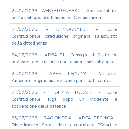
2012
24/07/2026 - AFFARI GENERALI - Anci: contributo
2011
per lo sviluppo del turismo nei Comuni minori
2009
PARTECIPA
24/07/2026 - DEMOGRAFICI - Corte
ALLE
Costituzionale: preclusione originaria all'acquisto
NOSTRE
della cittadinanza
DEMO
ONLINE
24/07/2026 - APPALTI - Consiglio di Stato: da
REA
motivare le esclusioni e non le ammissioni alle gare
OCUMENTI
DOCUMENTI
24/07/2026 - AREA TECNICA - Ministero
SOCIETARI
Ambiente: regime autorizzativo per i "data center"
24/07/2026 - POLIZIA LOCALE - Corte
Costituzionale: fuga dopo un incidente e
sospensione della patente
23/07/2026 - RAGIONERIA - AREA TECNICA -
Dipartimento Sport: riparto contributo "Sport e