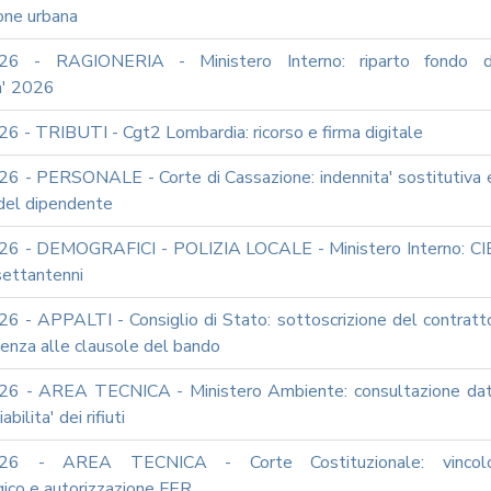
one urbana
26 - RAGIONERIA - Ministero Interno: riparto fondo d
a' 2026
6 - TRIBUTI - Cgt2 Lombardia: ricorso e firma digitale
6 - PERSONALE - Corte di Cassazione: indennita' sostitutiva 
 del dipendente
6 - DEMOGRAFICI - POLIZIA LOCALE - Ministero Interno: CI
 settantenni
6 - APPALTI - Consiglio di Stato: sottoscrizione del contratt
enza alle clausole del bando
6 - AREA TECNICA - Ministero Ambiente: consultazione dat
abilita' dei rifiuti
026 - AREA TECNICA - Corte Costituzionale: vincol
gico e autorizzazione FER