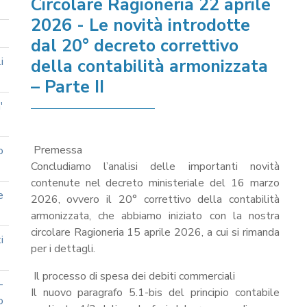
Circolare Ragioneria 22 aprile
2026 - Le novità introdotte
dal 20° decreto correttivo
i
della contabilità armonizzata
– Parte II
'
Premessa
o
Concludiamo l’analisi delle importanti novità
contenute nel decreto ministeriale del 16 marzo
e
2026, ovvero il 20° correttivo della contabilità
armonizzata, che abbiamo iniziato con la nostra
circolare Ragioneria 15 aprile 2026, a cui si rimanda
i
per i dettagli.
Il processo di spesa dei debiti commerciali
-
Il nuovo paragrafo 5.1-bis del principio contabile
o