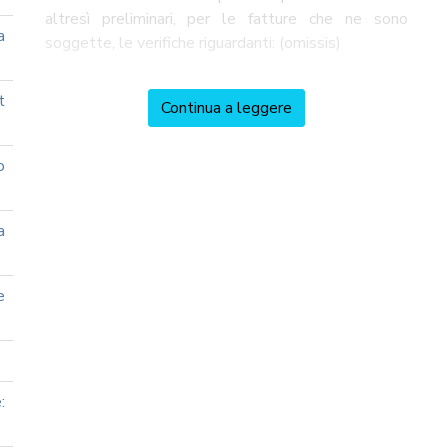
altresì preliminari, per le fatture che ne sono
a
soggette, le verifiche riguardanti: (omissis)
t
Continua a leggere
o
a
e
: