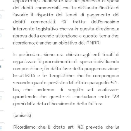
applicato 4/2 delinea le fasi del processo di spesa
dei debiti commerciali, con la dichiarata finalità di
favorire il rispetto dei tempi di pagamento dei
:
debiti commerciali. Si tratta dell’ennesimo
intervento legislativo che va in questa direzione, a
:
riprova della grande attenzione a questo tema che,
ricordiamo, è anche un obiettivo del PNRR.
In particolare, viene ora chiesto agli enti locali di
organizzare il procedimento di spesa individuando
e
con precisione, fin dalla fase della programmazione,
le attività e le tempistiche che lo compongono
secondo quanto previsto dal citato paragrafo 5.1-
bis, che andremo di seguito ad analizzare,
garantendo che queste si concludano entro 28
:
giorni dalla data di ricevimento della fattura.
(omissis)
Ricordiamo che il citato art. 40 prevede che la
i