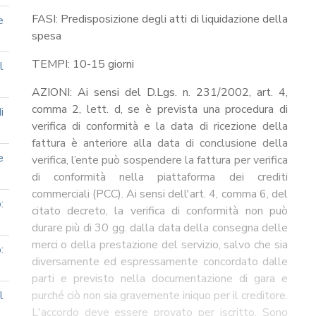
FASI: Predisposizione degli atti di liquidazione della
e
spesa
TEMPI: 10-15 giorni
l
AZIONI: Ai sensi del D.Lgs. n. 231/2002, art. 4,
comma 2, lett. d, se è prevista una procedura di
i
verifica di conformità e la data di ricezione della
fattura è anteriore alla data di conclusione della
e
verifica, l’ente può sospendere la fattura per verifica
di conformità nella piattaforma dei crediti
commerciali (PCC). Ai sensi dell'art. 4, comma 6, del
:
citato decreto, la verifica di conformità non può
durare più di 30 gg. dalla data della consegna delle
merci o della prestazione del servizio, salvo che sia
:
diversamente ed espressamente concordato dalle
parti e previsto nella documentazione di gara e
l
purché ciò non sia gravemente iniquo per il creditore.
L'accordo deve essere provato per iscritto. Sono