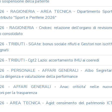
 e sospensione della patente
26 - RAGIONERIA - AREA TECNICA - Dipartimento Sport
ntributo "Sport e Periferie 2026"
6 - RAGIONERIA - Cndcec: relazione dell'organo di revision
io consolidato
 - TRIBUTI - SGAte: bonus sociale rifiuti e Gestori non iscritt
gnati
6 - TRIBUTI - Cgt2 Lazio: accertamento IMU ai coeredi
026 - PERSONALE - AFFARI GENERALI - Albo Segretari
lla dirigenza e valutazione della performance
26 - AFFARI GENERALI - Anac: criticita' nelle nuov
oni per la trasparenza
26 - AREA TECNICA - Agid: censimento del patrimonio IC