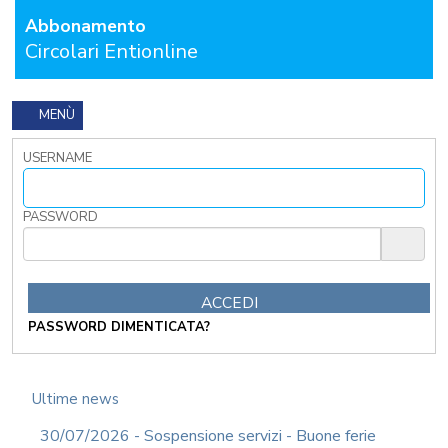
I
Abbonamento
TRIBUTI
Circolari Entionline
LOCALI
TRA
MODIFICHE
GIA'
MENÙ
ATTUATE
E
USERNAME
PROSPETTIVE
DI
RIFORMA
PASSWORD
PERCHE'
LA
FORMAZIONE
ONLINE?
CORSI
PASSWORD DIMENTICATA?
ONLINE
-
DOMANDE
FREQUENTI
Ultime news
TERMINI
30/07/2026 - Sospensione servizi - Buone ferie
DI