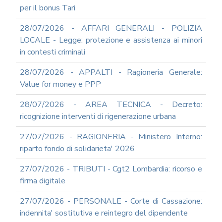
INFORMATICA
per il bonus Tari
ADEGUAMENTO
28/07/2026 - AFFARI GENERALI - POLIZIA
CODICE
DI
LOCALE - Legge: protezione e assistenza ai minori
COMPORTAMENTO
in contesti criminali
E
SOCIAL
28/07/2026 - APPALTI - Ragioneria Generale:
MEDIA
Value for money e PPP
POLICY
GOVERNARE
28/07/2026 - AREA TECNICA - Decreto:
L'INTELLIGENZA
ricognizione interventi di rigenerazione urbana
ARTIFICIALE
SUPPORTO
27/07/2026 - RAGIONERIA - Ministero Interno:
GESTIONE
riparto fondo di solidarieta' 2026
DOCUMENTALE
PIATTAFORME
27/07/2026 - TRIBUTI - Cgt2 Lombardia: ricorso e
DIGITALI
firma digitale
SOFTWARE
FONDO
27/07/2026 - PERSONALE - Corte di Cassazione:
DECENTRATO
indennita' sostitutiva e reintegro del dipendente