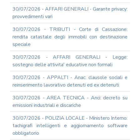
UTILIZZO
30/07/2026 - AFFARI GENERALI - Garante privacy:
MODULISTICA
provvedimenti vari
ONLINE
30/07/2026 - TRIBUTI - Corte di Cassazione:
MODULISTICA
ONLINE
rendita catastale degli immobili con destinazione
RAGIONERIA
speciale
MODULISTICA
ONLINE
30/07/2026 - AFFARI GENERALI - Legge:
PERSONALE
sostegno delle attivita' educative non formali
MODULISTICA
30/07/2026 - APPALTI - Anac: clausole sociali e
ONLINE
APPALTI
reinserimento lavorativo detenuti ed ex detenuti
SERVIZI
30/07/2026 - AREA TECNICA - Anci: decreto su
DI
SUPPORTO
emissioni industriali e discariche
E
CONSULENZA
30/07/2026 - POLIZIA LOCALE - Ministero Interno:
SUPPORTO
tachigrafi intelligenti e aggiornamento software
ALLA
obbligatorio
REDAZIONE