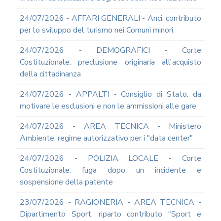
2012
24/07/2026 - AFFARI GENERALI - Anci: contributo
2011
per lo sviluppo del turismo nei Comuni minori
2009
PARTECIPA
24/07/2026 - DEMOGRAFICI - Corte
ALLE
Costituzionale: preclusione originaria all'acquisto
NOSTRE
della cittadinanza
DEMO
ONLINE
24/07/2026 - APPALTI - Consiglio di Stato: da
REA
motivare le esclusioni e non le ammissioni alle gare
OCUMENTI
DOCUMENTI
24/07/2026 - AREA TECNICA - Ministero
SOCIETARI
Ambiente: regime autorizzativo per i "data center"
24/07/2026 - POLIZIA LOCALE - Corte
Costituzionale: fuga dopo un incidente e
sospensione della patente
23/07/2026 - RAGIONERIA - AREA TECNICA -
Dipartimento Sport: riparto contributo "Sport e