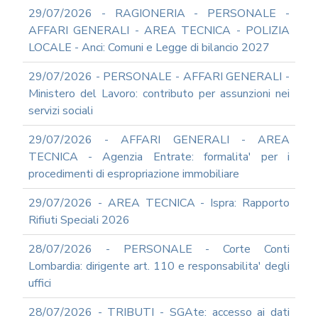
DEL
29/07/2026 - RAGIONERIA - PERSONALE -
PIAO
AFFARI GENERALI - AREA TECNICA - POLIZIA
ALL-
LOCALE - Anci: Comuni e Legge di bilancio 2027
PRIVACY
ALL-
29/07/2026 - PERSONALE - AFFARI GENERALI -
ANTICORRUZIONE
Ministero del Lavoro: contributo per assunzioni nei
SUPPORTO
servizi sociali
AGLI
ADEMPIMENTI
29/07/2026 - AFFARI GENERALI - AREA
IN
TECNICA - Agenzia Entrate: formalita' per i
MATERIA
procedimenti di espropriazione immobiliare
DI
AMMINISTRAZIONE
29/07/2026 - AREA TECNICA - Ispra: Rapporto
TRASPARENTE
Rifiuti Speciali 2026
TRANSIZIONE
AL
28/07/2026 - PERSONALE - Corte Conti
DIGITALE
Lombardia: dirigente art. 110 e responsabilita' degli
FORMAZIONE
uffici
E
SUPPORTO
28/07/2026 - TRIBUTI - SGAte: accesso ai dati
SICUREZZA