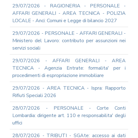
DEL
29/07/2026 - RAGIONERIA - PERSONALE -
PIAO
AFFARI GENERALI - AREA TECNICA - POLIZIA
ALL-
LOCALE - Anci: Comuni e Legge di bilancio 2027
PRIVACY
ALL-
29/07/2026 - PERSONALE - AFFARI GENERALI -
ANTICORRUZIONE
Ministero del Lavoro: contributo per assunzioni nei
SUPPORTO
servizi sociali
AGLI
ADEMPIMENTI
29/07/2026 - AFFARI GENERALI - AREA
IN
TECNICA - Agenzia Entrate: formalita' per i
MATERIA
procedimenti di espropriazione immobiliare
DI
AMMINISTRAZIONE
29/07/2026 - AREA TECNICA - Ispra: Rapporto
TRASPARENTE
Rifiuti Speciali 2026
TRANSIZIONE
AL
28/07/2026 - PERSONALE - Corte Conti
DIGITALE
Lombardia: dirigente art. 110 e responsabilita' degli
FORMAZIONE
uffici
E
SUPPORTO
28/07/2026 - TRIBUTI - SGAte: accesso ai dati
SICUREZZA