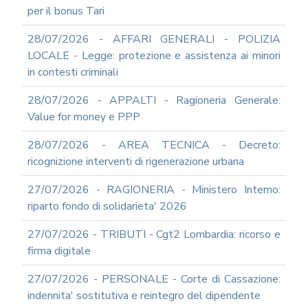
INFORMATICA
per il bonus Tari
ADEGUAMENTO
28/07/2026 - AFFARI GENERALI - POLIZIA
CODICE
DI
LOCALE - Legge: protezione e assistenza ai minori
COMPORTAMENTO
in contesti criminali
E
SOCIAL
28/07/2026 - APPALTI - Ragioneria Generale:
MEDIA
Value for money e PPP
POLICY
GOVERNARE
28/07/2026 - AREA TECNICA - Decreto:
L'INTELLIGENZA
ricognizione interventi di rigenerazione urbana
ARTIFICIALE
SUPPORTO
27/07/2026 - RAGIONERIA - Ministero Interno:
GESTIONE
riparto fondo di solidarieta' 2026
DOCUMENTALE
PIATTAFORME
27/07/2026 - TRIBUTI - Cgt2 Lombardia: ricorso e
DIGITALI
firma digitale
SOFTWARE
FONDO
27/07/2026 - PERSONALE - Corte di Cassazione:
DECENTRATO
indennita' sostitutiva e reintegro del dipendente