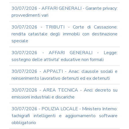
UTILIZZO
30/07/2026 - AFFARI GENERALI - Garante privacy:
MODULISTICA
provvedimenti vari
ONLINE
30/07/2026 - TRIBUTI - Corte di Cassazione:
MODULISTICA
ONLINE
rendita catastale degli immobili con destinazione
RAGIONERIA
speciale
MODULISTICA
ONLINE
30/07/2026 - AFFARI GENERALI - Legge:
PERSONALE
sostegno delle attivita' educative non formali
MODULISTICA
30/07/2026 - APPALTI - Anac: clausole sociali e
ONLINE
APPALTI
reinserimento lavorativo detenuti ed ex detenuti
SERVIZI
30/07/2026 - AREA TECNICA - Anci: decreto su
DI
SUPPORTO
emissioni industriali e discariche
E
CONSULENZA
30/07/2026 - POLIZIA LOCALE - Ministero Interno:
SUPPORTO
tachigrafi intelligenti e aggiornamento software
ALLA
obbligatorio
REDAZIONE