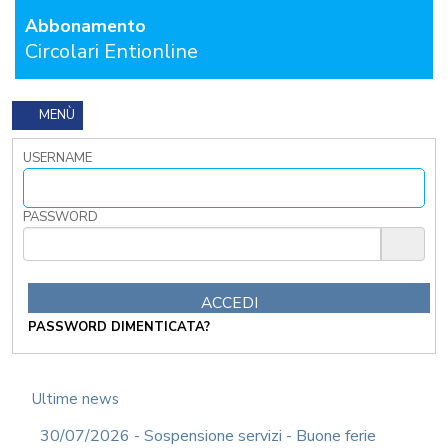
I
Abbonamento
TRIBUTI
Circolari Entionline
LOCALI
TRA
MODIFICHE
GIA'
MENÙ
ATTUATE
E
USERNAME
PROSPETTIVE
DI
RIFORMA
PASSWORD
PERCHE'
LA
FORMAZIONE
ONLINE?
CORSI
PASSWORD DIMENTICATA?
ONLINE
-
DOMANDE
FREQUENTI
Ultime news
TERMINI
30/07/2026 - Sospensione servizi - Buone ferie
DI