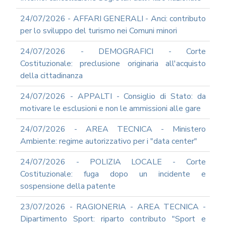
2012
24/07/2026 - AFFARI GENERALI - Anci: contributo
2011
per lo sviluppo del turismo nei Comuni minori
2009
PARTECIPA
24/07/2026 - DEMOGRAFICI - Corte
ALLE
Costituzionale: preclusione originaria all'acquisto
NOSTRE
della cittadinanza
DEMO
ONLINE
24/07/2026 - APPALTI - Consiglio di Stato: da
REA
motivare le esclusioni e non le ammissioni alle gare
OCUMENTI
DOCUMENTI
24/07/2026 - AREA TECNICA - Ministero
SOCIETARI
Ambiente: regime autorizzativo per i "data center"
24/07/2026 - POLIZIA LOCALE - Corte
Costituzionale: fuga dopo un incidente e
sospensione della patente
23/07/2026 - RAGIONERIA - AREA TECNICA -
Dipartimento Sport: riparto contributo "Sport e