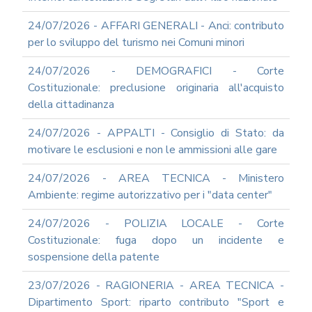
2012
24/07/2026 - AFFARI GENERALI - Anci: contributo
2011
per lo sviluppo del turismo nei Comuni minori
2009
PARTECIPA
24/07/2026 - DEMOGRAFICI - Corte
ALLE
Costituzionale: preclusione originaria all'acquisto
NOSTRE
della cittadinanza
DEMO
ONLINE
24/07/2026 - APPALTI - Consiglio di Stato: da
REA
motivare le esclusioni e non le ammissioni alle gare
OCUMENTI
DOCUMENTI
24/07/2026 - AREA TECNICA - Ministero
SOCIETARI
Ambiente: regime autorizzativo per i "data center"
24/07/2026 - POLIZIA LOCALE - Corte
Costituzionale: fuga dopo un incidente e
sospensione della patente
23/07/2026 - RAGIONERIA - AREA TECNICA -
Dipartimento Sport: riparto contributo "Sport e