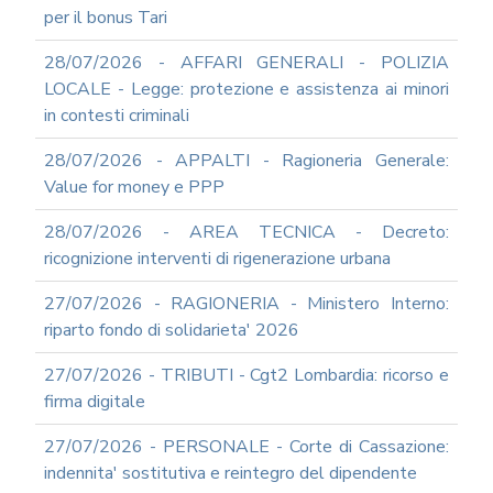
INFORMATICA
per il bonus Tari
ADEGUAMENTO
28/07/2026 - AFFARI GENERALI - POLIZIA
CODICE
DI
LOCALE - Legge: protezione e assistenza ai minori
COMPORTAMENTO
in contesti criminali
E
SOCIAL
28/07/2026 - APPALTI - Ragioneria Generale:
MEDIA
Value for money e PPP
POLICY
GOVERNARE
28/07/2026 - AREA TECNICA - Decreto:
L'INTELLIGENZA
ricognizione interventi di rigenerazione urbana
ARTIFICIALE
SUPPORTO
27/07/2026 - RAGIONERIA - Ministero Interno:
GESTIONE
riparto fondo di solidarieta' 2026
DOCUMENTALE
PIATTAFORME
27/07/2026 - TRIBUTI - Cgt2 Lombardia: ricorso e
DIGITALI
firma digitale
SOFTWARE
FONDO
27/07/2026 - PERSONALE - Corte di Cassazione:
DECENTRATO
indennita' sostitutiva e reintegro del dipendente