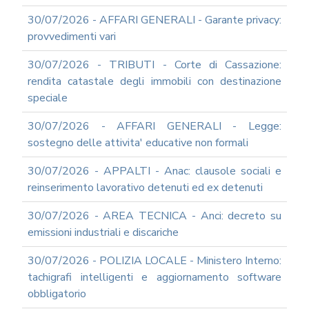
UTILIZZO
30/07/2026 - AFFARI GENERALI - Garante privacy:
MODULISTICA
provvedimenti vari
ONLINE
30/07/2026 - TRIBUTI - Corte di Cassazione:
MODULISTICA
ONLINE
rendita catastale degli immobili con destinazione
RAGIONERIA
speciale
MODULISTICA
ONLINE
30/07/2026 - AFFARI GENERALI - Legge:
PERSONALE
sostegno delle attivita' educative non formali
MODULISTICA
30/07/2026 - APPALTI - Anac: clausole sociali e
ONLINE
APPALTI
reinserimento lavorativo detenuti ed ex detenuti
SERVIZI
30/07/2026 - AREA TECNICA - Anci: decreto su
DI
SUPPORTO
emissioni industriali e discariche
E
CONSULENZA
30/07/2026 - POLIZIA LOCALE - Ministero Interno:
SUPPORTO
tachigrafi intelligenti e aggiornamento software
ALLA
obbligatorio
REDAZIONE