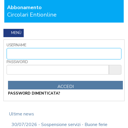
I
Abbonamento
TRIBUTI
Circolari Entionline
LOCALI
TRA
MODIFICHE
GIA'
MENÙ
ATTUATE
E
USERNAME
PROSPETTIVE
DI
RIFORMA
PASSWORD
PERCHE'
LA
FORMAZIONE
ONLINE?
CORSI
PASSWORD DIMENTICATA?
ONLINE
-
DOMANDE
FREQUENTI
Ultime news
TERMINI
30/07/2026 - Sospensione servizi - Buone ferie
DI