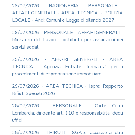
DEL
29/07/2026 - RAGIONERIA - PERSONALE -
PIAO
AFFARI GENERALI - AREA TECNICA - POLIZIA
ALL-
LOCALE - Anci: Comuni e Legge di bilancio 2027
PRIVACY
ALL-
29/07/2026 - PERSONALE - AFFARI GENERALI -
ANTICORRUZIONE
Ministero del Lavoro: contributo per assunzioni nei
SUPPORTO
servizi sociali
AGLI
ADEMPIMENTI
29/07/2026 - AFFARI GENERALI - AREA
IN
TECNICA - Agenzia Entrate: formalita' per i
MATERIA
procedimenti di espropriazione immobiliare
DI
AMMINISTRAZIONE
29/07/2026 - AREA TECNICA - Ispra: Rapporto
TRASPARENTE
Rifiuti Speciali 2026
TRANSIZIONE
AL
28/07/2026 - PERSONALE - Corte Conti
DIGITALE
Lombardia: dirigente art. 110 e responsabilita' degli
FORMAZIONE
uffici
E
SUPPORTO
28/07/2026 - TRIBUTI - SGAte: accesso ai dati
SICUREZZA