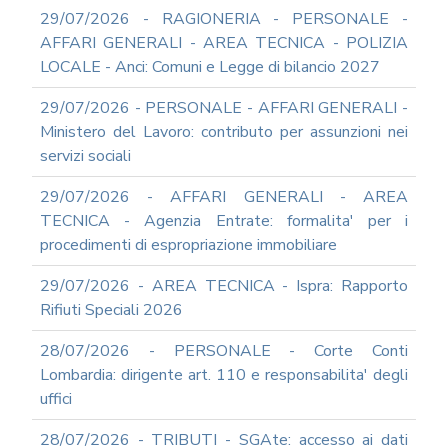
DEL
29/07/2026 - RAGIONERIA - PERSONALE -
PIAO
AFFARI GENERALI - AREA TECNICA - POLIZIA
ALL-
LOCALE - Anci: Comuni e Legge di bilancio 2027
PRIVACY
ALL-
29/07/2026 - PERSONALE - AFFARI GENERALI -
ANTICORRUZIONE
Ministero del Lavoro: contributo per assunzioni nei
SUPPORTO
servizi sociali
AGLI
ADEMPIMENTI
29/07/2026 - AFFARI GENERALI - AREA
IN
TECNICA - Agenzia Entrate: formalita' per i
MATERIA
procedimenti di espropriazione immobiliare
DI
AMMINISTRAZIONE
29/07/2026 - AREA TECNICA - Ispra: Rapporto
TRASPARENTE
Rifiuti Speciali 2026
TRANSIZIONE
AL
28/07/2026 - PERSONALE - Corte Conti
DIGITALE
Lombardia: dirigente art. 110 e responsabilita' degli
FORMAZIONE
uffici
E
SUPPORTO
28/07/2026 - TRIBUTI - SGAte: accesso ai dati
SICUREZZA