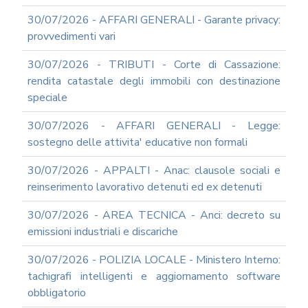
UTILIZZO
30/07/2026 - AFFARI GENERALI - Garante privacy:
MODULISTICA
provvedimenti vari
ONLINE
30/07/2026 - TRIBUTI - Corte di Cassazione:
MODULISTICA
ONLINE
rendita catastale degli immobili con destinazione
RAGIONERIA
speciale
MODULISTICA
ONLINE
30/07/2026 - AFFARI GENERALI - Legge:
PERSONALE
sostegno delle attivita' educative non formali
MODULISTICA
30/07/2026 - APPALTI - Anac: clausole sociali e
ONLINE
APPALTI
reinserimento lavorativo detenuti ed ex detenuti
SERVIZI
30/07/2026 - AREA TECNICA - Anci: decreto su
DI
SUPPORTO
emissioni industriali e discariche
E
CONSULENZA
30/07/2026 - POLIZIA LOCALE - Ministero Interno:
SUPPORTO
tachigrafi intelligenti e aggiornamento software
ALLA
obbligatorio
REDAZIONE