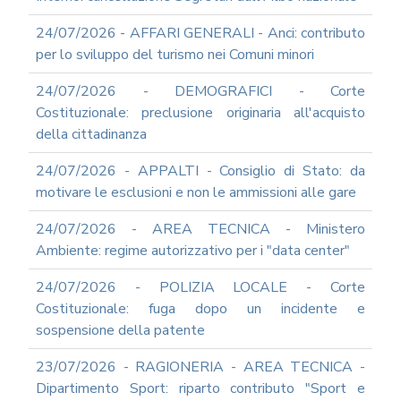
2012
24/07/2026 - AFFARI GENERALI - Anci: contributo
2011
per lo sviluppo del turismo nei Comuni minori
2009
PARTECIPA
24/07/2026 - DEMOGRAFICI - Corte
ALLE
Costituzionale: preclusione originaria all'acquisto
NOSTRE
della cittadinanza
DEMO
ONLINE
24/07/2026 - APPALTI - Consiglio di Stato: da
REA
motivare le esclusioni e non le ammissioni alle gare
OCUMENTI
DOCUMENTI
24/07/2026 - AREA TECNICA - Ministero
SOCIETARI
Ambiente: regime autorizzativo per i "data center"
24/07/2026 - POLIZIA LOCALE - Corte
Costituzionale: fuga dopo un incidente e
sospensione della patente
23/07/2026 - RAGIONERIA - AREA TECNICA -
Dipartimento Sport: riparto contributo "Sport e