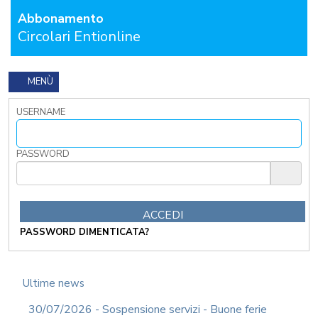
I
Abbonamento
TRIBUTI
Circolari Entionline
LOCALI
TRA
MODIFICHE
GIA'
MENÙ
ATTUATE
E
USERNAME
PROSPETTIVE
DI
RIFORMA
PASSWORD
PERCHE'
LA
FORMAZIONE
ONLINE?
CORSI
PASSWORD DIMENTICATA?
ONLINE
-
DOMANDE
FREQUENTI
Ultime news
TERMINI
30/07/2026 - Sospensione servizi - Buone ferie
DI