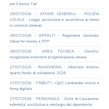
INFORMATICA
per il bonus Tari
ADEGUAMENTO
28/07/2026 - AFFARI GENERALI - POLIZIA
CODICE
DI
LOCALE - Legge: protezione e assistenza ai minori
COMPORTAMENTO
in contesti criminali
E
SOCIAL
28/07/2026 - APPALTI - Ragioneria Generale:
MEDIA
Value for money e PPP
POLICY
GOVERNARE
28/07/2026 - AREA TECNICA - Decreto:
L'INTELLIGENZA
ricognizione interventi di rigenerazione urbana
ARTIFICIALE
SUPPORTO
27/07/2026 - RAGIONERIA - Ministero Interno:
GESTIONE
riparto fondo di solidarieta' 2026
DOCUMENTALE
PIATTAFORME
27/07/2026 - TRIBUTI - Cgt2 Lombardia: ricorso e
DIGITALI
firma digitale
SOFTWARE
FONDO
27/07/2026 - PERSONALE - Corte di Cassazione:
DECENTRATO
indennita' sostitutiva e reintegro del dipendente