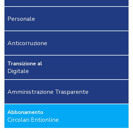
CONTATTACI
Personale
OSTRI
ERVIZI
CORSI
ONLINE
Anticorruzione
FORMAZIONE
OBBLIGATORIA
ANTICORRUZIONE
Transizione al
FORMAZIONE
Digitale
PRIVACY
FORMAZIONE
ETICA
Amministrazione Trasparente
WEBINAR
IN
DIRETTA
Abbonamento
IN
MATERIA
Circolari Entionline
DI
RAGIONERIA