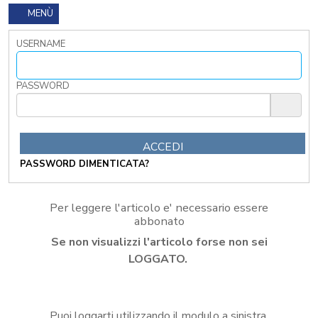
I
MENÙ
TRIBUTI
LOCALI
USERNAME
TRA
MODIFICHE
GIA'
PASSWORD
ATTUATE
E
PROSPETTIVE
DI
RIFORMA
PASSWORD DIMENTICATA?
PERCHE'
LA
FORMAZIONE
Per leggere l'articolo e' necessario essere
ONLINE?
abbonato
CORSI
Se non visualizzi l'articolo forse non sei
ONLINE
-
LOGGATO.
DOMANDE
FREQUENTI
TERMINI
Puoi loggarti utilizzando il modulo a sinistra,
DI