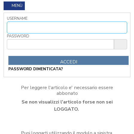
I
MENÙ
TRIBUTI
LOCALI
USERNAME
TRA
MODIFICHE
GIA'
PASSWORD
ATTUATE
E
PROSPETTIVE
DI
RIFORMA
PASSWORD DIMENTICATA?
PERCHE'
LA
FORMAZIONE
Per leggere l'articolo e' necessario essere
ONLINE?
abbonato
CORSI
Se non visualizzi l'articolo forse non sei
ONLINE
-
LOGGATO.
DOMANDE
FREQUENTI
TERMINI
Puoi loggarti utilizzando il modulo a sinistra,
DI