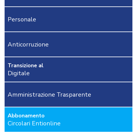
CONTATTACI
Personale
OSTRI
ERVIZI
CORSI
ONLINE
Anticorruzione
FORMAZIONE
OBBLIGATORIA
ANTICORRUZIONE
Transizione al
FORMAZIONE
Digitale
PRIVACY
FORMAZIONE
ETICA
Amministrazione Trasparente
WEBINAR
IN
DIRETTA
Abbonamento
IN
MATERIA
Circolari Entionline
DI
RAGIONERIA