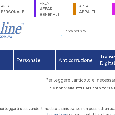
AREA
AREA
AREA
AFFARI
PERSONALE
APPALTI
GENERALI
Transiz
Personale
Anticorruzione
Digita
Per leggere l'articolo e' necess
Se non visualizzi l'articolo for
oi loggarti utilizzando il modulo a sinistra, se non possiedi un ac
cliccando qui
oppure contattare l'ammi