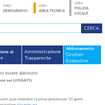
AREA
AREA
AREA
POLIZIA
DEMOGRAFICI
AREA TECNICA
LOCALE
Abbonamento
Amministrazione
ione al
Circolari
le
Trasparente
Entionline
ario essere abbonato
se non sei LOGGATO.
count, puoi richiedere la prova gratuita per 30 giorni
nistratore
cliccando qui