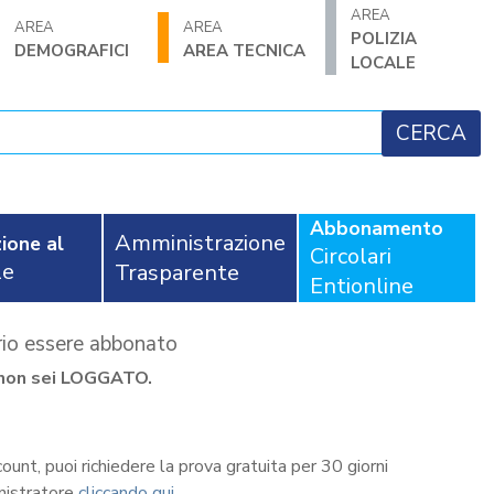
AREA
AREA
AREA
POLIZIA
DEMOGRAFICI
AREA TECNICA
LOCALE
Abbonamento
Amministrazione
ione al
Circolari
le
Trasparente
Entionline
ario essere abbonato
se non sei LOGGATO.
count, puoi richiedere la prova gratuita per 30 giorni
nistratore
cliccando qui