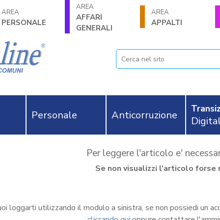
AREA
AREA
AREA
AFFARI
PERSONALE
APPALTI
GENERALI
Transiz
Personale
Anticorruzione
Digita
Per leggere l'articolo e' necess
Se non visualizzi l'articolo for
oi loggarti utilizzando il modulo a sinistra, se non possiedi un ac
cliccando qui
oppure contattare l'ammi