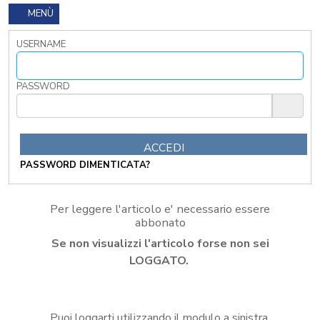
I
MENÙ
TRIBUTI
LOCALI
USERNAME
TRA
MODIFICHE
GIA'
PASSWORD
ATTUATE
E
PROSPETTIVE
DI
RIFORMA
PASSWORD DIMENTICATA?
PERCHE'
LA
FORMAZIONE
Per leggere l'articolo e' necessario essere
ONLINE?
abbonato
CORSI
Se non visualizzi l'articolo forse non sei
ONLINE
-
LOGGATO.
DOMANDE
FREQUENTI
TERMINI
Puoi loggarti utilizzando il modulo a sinistra,
DI