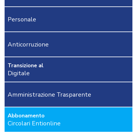
CONTATTACI
Personale
OSTRI
ERVIZI
CORSI
ONLINE
Anticorruzione
FORMAZIONE
OBBLIGATORIA
ANTICORRUZIONE
Transizione al
FORMAZIONE
Digitale
PRIVACY
FORMAZIONE
ETICA
Amministrazione Trasparente
WEBINAR
IN
DIRETTA
Abbonamento
IN
MATERIA
Circolari Entionline
DI
RAGIONERIA