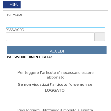
I
MENÙ
TRIBUTI
LOCALI
USERNAME
TRA
MODIFICHE
GIA'
PASSWORD
ATTUATE
E
PROSPETTIVE
DI
RIFORMA
PASSWORD DIMENTICATA?
PERCHE'
LA
FORMAZIONE
Per leggere l'articolo e' necessario essere
ONLINE?
abbonato
CORSI
Se non visualizzi l'articolo forse non sei
ONLINE
-
LOGGATO.
DOMANDE
FREQUENTI
TERMINI
Puoi loggarti utilizzando il modulo a sinistra,
DI