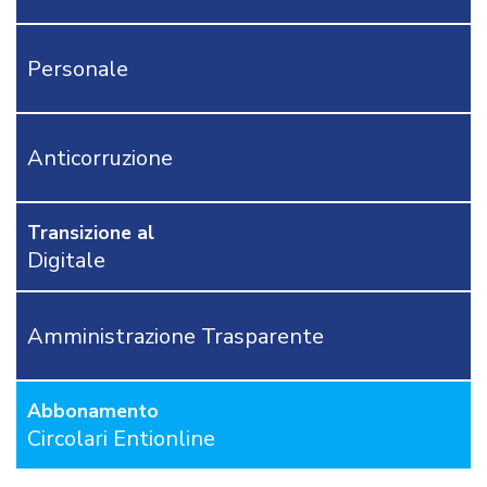
CONTATTACI
Personale
OSTRI
ERVIZI
CORSI
ONLINE
Anticorruzione
FORMAZIONE
OBBLIGATORIA
ANTICORRUZIONE
Transizione al
FORMAZIONE
Digitale
PRIVACY
FORMAZIONE
ETICA
Amministrazione Trasparente
WEBINAR
IN
DIRETTA
Abbonamento
IN
MATERIA
Circolari Entionline
DI
RAGIONERIA