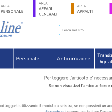
AREA
AREA
AREA
AFFARI
PERSONALE
APPALTI
GENERALI
Transiz
Personale
Anticorruzione
Digita
Per leggere l'articolo e' necess
Se non visualizzi l'articolo for
oi loggarti utilizzando il modulo a sinistra, se non possiedi un ac
cliccando qui
oppure contattare l'ammi