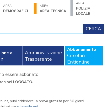
AREA
AREA
AREA
POLIZIA
DEMOGRAFICI
AREA TECNICA
LOCALE
Abbonamento
Amministrazione
ione al
Circolari
le
Trasparente
Entionline
ario essere abbonato
se non sei LOGGATO.
count, puoi richiedere la prova gratuita per 30 giorni
nistratore
cliccando qui