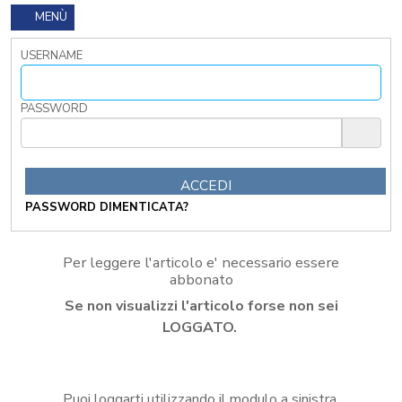
I
MENÙ
TRIBUTI
LOCALI
USERNAME
TRA
MODIFICHE
GIA'
PASSWORD
ATTUATE
E
PROSPETTIVE
DI
RIFORMA
PASSWORD DIMENTICATA?
PERCHE'
LA
FORMAZIONE
Per leggere l'articolo e' necessario essere
ONLINE?
abbonato
CORSI
Se non visualizzi l'articolo forse non sei
ONLINE
-
LOGGATO.
DOMANDE
FREQUENTI
TERMINI
Puoi loggarti utilizzando il modulo a sinistra,
DI