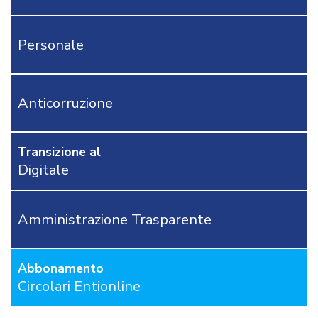
CONTATTACI
Personale
OSTRI
ERVIZI
CORSI
ONLINE
Anticorruzione
FORMAZIONE
OBBLIGATORIA
ANTICORRUZIONE
Transizione al
FORMAZIONE
Digitale
PRIVACY
FORMAZIONE
ETICA
Amministrazione Trasparente
WEBINAR
IN
DIRETTA
Abbonamento
IN
MATERIA
Circolari Entionline
DI
RAGIONERIA