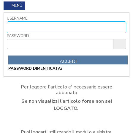
I
MENÙ
TRIBUTI
LOCALI
USERNAME
TRA
MODIFICHE
GIA'
PASSWORD
ATTUATE
E
PROSPETTIVE
DI
RIFORMA
PASSWORD DIMENTICATA?
PERCHE'
LA
FORMAZIONE
Per leggere l'articolo e' necessario essere
ONLINE?
abbonato
CORSI
Se non visualizzi l'articolo forse non sei
ONLINE
-
LOGGATO.
DOMANDE
FREQUENTI
TERMINI
Puoi loggarti utilizzando il modulo a sinistra,
DI