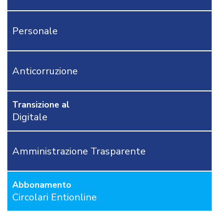
CONTATTACI
Personale
OSTRI
ERVIZI
CORSI
ONLINE
Anticorruzione
FORMAZIONE
OBBLIGATORIA
ANTICORRUZIONE
Transizione al
FORMAZIONE
Digitale
PRIVACY
FORMAZIONE
ETICA
Amministrazione Trasparente
WEBINAR
IN
DIRETTA
Abbonamento
IN
MATERIA
Circolari Entionline
DI
RAGIONERIA