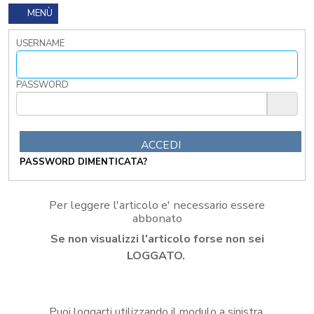
I
MENÙ
TRIBUTI
LOCALI
USERNAME
TRA
MODIFICHE
GIA'
PASSWORD
ATTUATE
E
PROSPETTIVE
DI
RIFORMA
PASSWORD DIMENTICATA?
PERCHE'
LA
FORMAZIONE
Per leggere l'articolo e' necessario essere
ONLINE?
abbonato
CORSI
Se non visualizzi l'articolo forse non sei
ONLINE
-
LOGGATO.
DOMANDE
FREQUENTI
TERMINI
Puoi loggarti utilizzando il modulo a sinistra,
DI