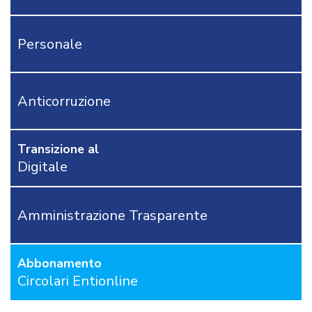
CONTATTACI
Personale
OSTRI
ERVIZI
CORSI
ONLINE
Anticorruzione
FORMAZIONE
OBBLIGATORIA
ANTICORRUZIONE
Transizione al
FORMAZIONE
Digitale
PRIVACY
FORMAZIONE
ETICA
Amministrazione Trasparente
WEBINAR
IN
DIRETTA
Abbonamento
IN
MATERIA
Circolari Entionline
DI
RAGIONERIA