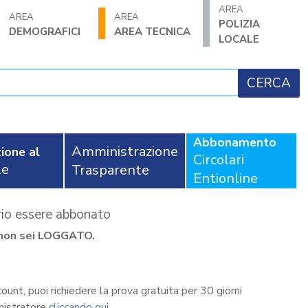
AREA
AREA
AREA
POLIZIA
DEMOGRAFICI
AREA TECNICA
LOCALE
Abbonamento
Amministrazione
ione al
Circolari
le
Trasparente
Entionline
ario essere abbonato
se non sei LOGGATO.
count, puoi richiedere la prova gratuita per 30 giorni
nistratore
cliccando qui