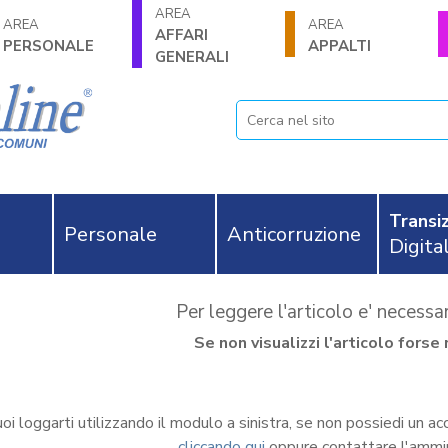
AREA
AREA
AREA
AFFARI
PERSONALE
APPALTI
GENERALI
Transiz
Personale
Anticorruzione
Digita
Per leggere l'articolo e' necess
Se non visualizzi l'articolo for
oi loggarti utilizzando il modulo a sinistra, se non possiedi un ac
cliccando qui
oppure contattare l'ammi