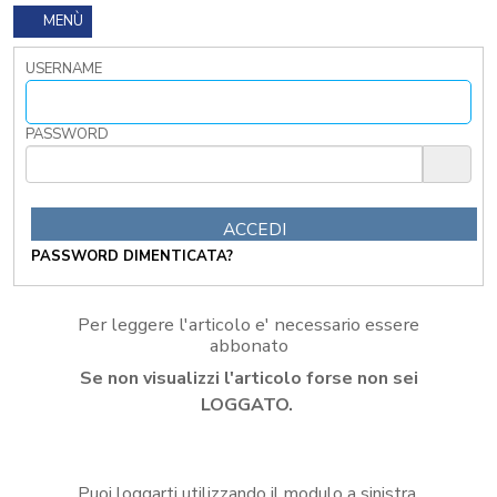
I
MENÙ
TRIBUTI
LOCALI
USERNAME
TRA
MODIFICHE
GIA'
PASSWORD
ATTUATE
E
PROSPETTIVE
DI
RIFORMA
PASSWORD DIMENTICATA?
PERCHE'
LA
FORMAZIONE
Per leggere l'articolo e' necessario essere
ONLINE?
abbonato
CORSI
Se non visualizzi l'articolo forse non sei
ONLINE
-
LOGGATO.
DOMANDE
FREQUENTI
TERMINI
Puoi loggarti utilizzando il modulo a sinistra,
DI