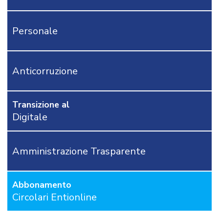
CONTATTACI
Personale
OSTRI
ERVIZI
CORSI
ONLINE
Anticorruzione
FORMAZIONE
OBBLIGATORIA
ANTICORRUZIONE
Transizione al
FORMAZIONE
Digitale
PRIVACY
FORMAZIONE
ETICA
Amministrazione Trasparente
WEBINAR
IN
DIRETTA
Abbonamento
IN
MATERIA
Circolari Entionline
DI
RAGIONERIA