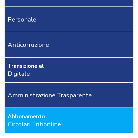
CONTATTACI
Personale
OSTRI
ERVIZI
CORSI
ONLINE
Anticorruzione
FORMAZIONE
OBBLIGATORIA
ANTICORRUZIONE
Transizione al
FORMAZIONE
Digitale
PRIVACY
FORMAZIONE
ETICA
Amministrazione Trasparente
WEBINAR
IN
DIRETTA
Abbonamento
IN
MATERIA
Circolari Entionline
DI
RAGIONERIA