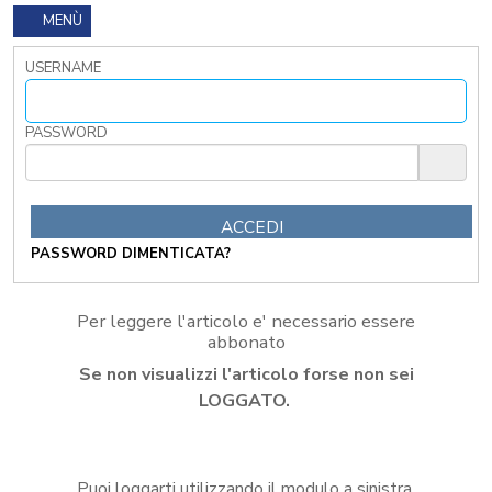
I
MENÙ
TRIBUTI
LOCALI
USERNAME
TRA
MODIFICHE
GIA'
PASSWORD
ATTUATE
E
PROSPETTIVE
DI
RIFORMA
PASSWORD DIMENTICATA?
PERCHE'
LA
FORMAZIONE
Per leggere l'articolo e' necessario essere
ONLINE?
abbonato
CORSI
Se non visualizzi l'articolo forse non sei
ONLINE
-
LOGGATO.
DOMANDE
FREQUENTI
TERMINI
Puoi loggarti utilizzando il modulo a sinistra,
DI