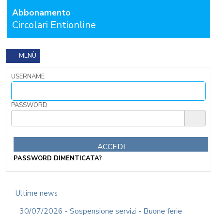
CONTATTACI
Abbonamento
Circolari Entionline
OSTRI
ERVIZI
CORSI
MENÙ
ONLINE
USERNAME
FORMAZIONE
OBBLIGATORIA
ANTICORRUZIONE
PASSWORD
FORMAZIONE
PRIVACY
FORMAZIONE
ETICA
WEBINAR
PASSWORD DIMENTICATA?
IN
DIRETTA
IN
Ultime news
MATERIA
DI
30/07/2026 - Sospensione servizi - Buone ferie
RAGIONERIA