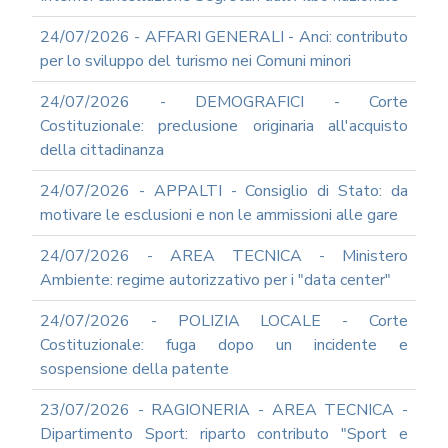
ARCHIVIO
24/07/2026 - AFFARI GENERALI - Anci: contributo
NEWS
per lo sviluppo del turismo nei Comuni minori
PARTECIPA
ALLE
24/07/2026 - DEMOGRAFICI - Corte
NOSTRE
Costituzionale: preclusione originaria all'acquisto
DEMO
ONLINE
della cittadinanza
REA
24/07/2026 - APPALTI - Consiglio di Stato: da
OCUMENTI
motivare le esclusioni e non le ammissioni alle gare
DOCUMENTI
SOCIETARI
24/07/2026 - AREA TECNICA - Ministero
Ambiente: regime autorizzativo per i "data center"
24/07/2026 - POLIZIA LOCALE - Corte
Costituzionale: fuga dopo un incidente e
sospensione della patente
23/07/2026 - RAGIONERIA - AREA TECNICA -
Dipartimento Sport: riparto contributo "Sport e