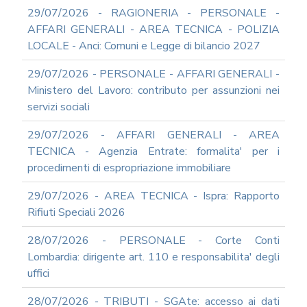
TERMINI
29/07/2026 - RAGIONERIA - PERSONALE -
DI
UTILIZZO
AFFARI GENERALI - AREA TECNICA - POLIZIA
LOCALE - Anci: Comuni e Legge di bilancio 2027
MODULISTICA
ONLINE
29/07/2026 - PERSONALE - AFFARI GENERALI -
MODULISTICA
Ministero del Lavoro: contributo per assunzioni nei
ONLINE
RAGIONERIA
servizi sociali
MODULISTICA
29/07/2026 - AFFARI GENERALI - AREA
ONLINE
TECNICA - Agenzia Entrate: formalita' per i
PERSONALE
procedimenti di espropriazione immobiliare
MODULISTICA
ONLINE
29/07/2026 - AREA TECNICA - Ispra: Rapporto
APPALTI
Rifiuti Speciali 2026
SERVIZI
DI
28/07/2026 - PERSONALE - Corte Conti
SUPPORTO
Lombardia: dirigente art. 110 e responsabilita' degli
E
CONSULENZA
uffici
SUPPORTO
28/07/2026 - TRIBUTI - SGAte: accesso ai dati
ALLA