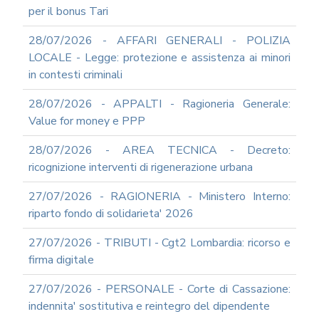
REDAZIONE
per il bonus Tari
DEL
PIAO
28/07/2026 - AFFARI GENERALI - POLIZIA
ALL-
LOCALE - Legge: protezione e assistenza ai minori
PRIVACY
in contesti criminali
ALL-
28/07/2026 - APPALTI - Ragioneria Generale:
ANTICORRUZIONE
Value for money e PPP
SUPPORTO
AGLI
28/07/2026 - AREA TECNICA - Decreto:
ADEMPIMENTI
IN
ricognizione interventi di rigenerazione urbana
MATERIA
DI
27/07/2026 - RAGIONERIA - Ministero Interno:
AMMINISTRAZIONE
riparto fondo di solidarieta' 2026
TRASPARENTE
TRANSIZIONE
27/07/2026 - TRIBUTI - Cgt2 Lombardia: ricorso e
AL
firma digitale
DIGITALE
FORMAZIONE
27/07/2026 - PERSONALE - Corte di Cassazione:
E
indennita' sostitutiva e reintegro del dipendente
SUPPORTO