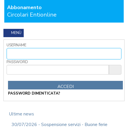
GRATUITA
Abbonamento
CONTATTACI
Circolari Entionline
OSTRI
ERVIZI
MENÙ
CORSI
ONLINE
USERNAME
FORMAZIONE
OBBLIGATORIA
PASSWORD
ANTICORRUZIONE
FORMAZIONE
PRIVACY
FORMAZIONE
ETICA
PASSWORD DIMENTICATA?
WEBINAR
IN
DIRETTA
Ultime news
IN
MATERIA
30/07/2026 - Sospensione servizi - Buone ferie
DI