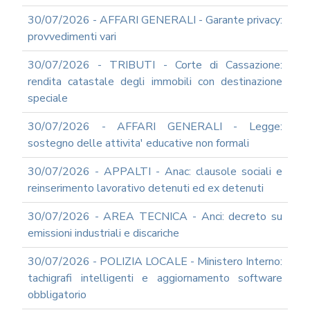
RAGIONERIA
30/07/2026 - AFFARI GENERALI - Garante privacy:
I
provvedimenti vari
TRIBUTI
LOCALI
30/07/2026 - TRIBUTI - Corte di Cassazione:
TRA
MODIFICHE
rendita catastale degli immobili con destinazione
GIA'
speciale
ATTUATE
E
30/07/2026 - AFFARI GENERALI - Legge:
PROSPETTIVE
sostegno delle attivita' educative non formali
DI
RIFORMA
30/07/2026 - APPALTI - Anac: clausole sociali e
PERCHE'
reinserimento lavorativo detenuti ed ex detenuti
LA
FORMAZIONE
30/07/2026 - AREA TECNICA - Anci: decreto su
ONLINE?
emissioni industriali e discariche
CORSI
ONLINE
30/07/2026 - POLIZIA LOCALE - Ministero Interno:
-
tachigrafi intelligenti e aggiornamento software
DOMANDE
FREQUENTI
obbligatorio