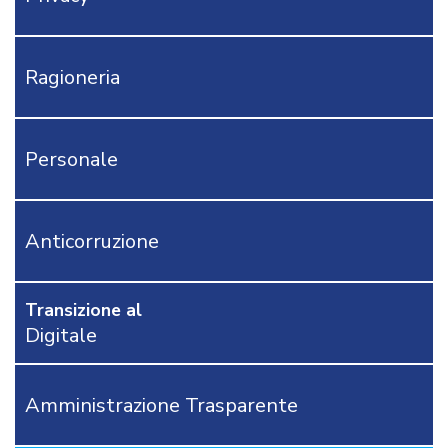
IVA
IRPEF-
IRAP-
Ragioneria
F24EP
MODULISTICA
RAGIONERIA
Personale
TRIBUTI
PERSONALE
AFFARI
GENERALI
Anticorruzione
APPALTI
DEMOGRAFICI
Transizione al
AREA
Digitale
TECNICA
POLIZIA
LOCALE
Amministrazione Trasparente
RICHIEDI
PROVA