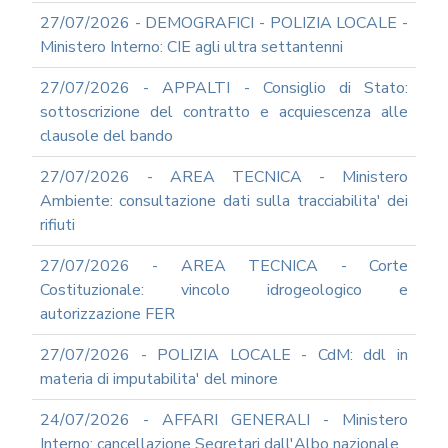
SICUREZZA
27/07/2026 - DEMOGRAFICI - POLIZIA LOCALE -
INFORMATICA
Ministero Interno: CIE agli ultra settantenni
ADEGUAMENTO
CODICE
27/07/2026 - APPALTI - Consiglio di Stato:
DI
sottoscrizione del contratto e acquiescenza alle
COMPORTAMENTO
clausole del bando
E
SOCIAL
MEDIA
27/07/2026 - AREA TECNICA - Ministero
POLICY
Ambiente: consultazione dati sulla tracciabilita' dei
GOVERNARE
rifiuti
L'INTELLIGENZA
ARTIFICIALE
27/07/2026 - AREA TECNICA - Corte
Costituzionale: vincolo idrogeologico e
SUPPORTO
GESTIONE
autorizzazione FER
DOCUMENTALE
27/07/2026 - POLIZIA LOCALE - CdM: ddl in
PIATTAFORME
DIGITALI
materia di imputabilita' del minore
SOFTWARE
24/07/2026 - AFFARI GENERALI - Ministero
FONDO
Interno: cancellazione Segretari dall'Albo nazionale
DECENTRATO