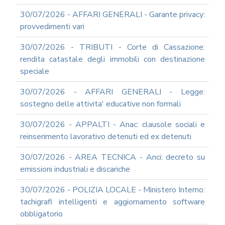
UTILIZZO
30/07/2026 - AFFARI GENERALI - Garante privacy:
MODULISTICA
provvedimenti vari
ONLINE
30/07/2026 - TRIBUTI - Corte di Cassazione:
MODULISTICA
ONLINE
rendita catastale degli immobili con destinazione
RAGIONERIA
speciale
MODULISTICA
ONLINE
30/07/2026 - AFFARI GENERALI - Legge:
PERSONALE
sostegno delle attivita' educative non formali
MODULISTICA
30/07/2026 - APPALTI - Anac: clausole sociali e
ONLINE
APPALTI
reinserimento lavorativo detenuti ed ex detenuti
SERVIZI
30/07/2026 - AREA TECNICA - Anci: decreto su
DI
SUPPORTO
emissioni industriali e discariche
E
CONSULENZA
30/07/2026 - POLIZIA LOCALE - Ministero Interno:
SUPPORTO
tachigrafi intelligenti e aggiornamento software
ALLA
obbligatorio
REDAZIONE