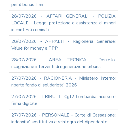
INFORMATICA
per il bonus Tari
ADEGUAMENTO
28/07/2026 - AFFARI GENERALI - POLIZIA
CODICE
DI
LOCALE - Legge: protezione e assistenza ai minori
COMPORTAMENTO
in contesti criminali
E
SOCIAL
28/07/2026 - APPALTI - Ragioneria Generale:
MEDIA
Value for money e PPP
POLICY
GOVERNARE
28/07/2026 - AREA TECNICA - Decreto:
L'INTELLIGENZA
ricognizione interventi di rigenerazione urbana
ARTIFICIALE
SUPPORTO
27/07/2026 - RAGIONERIA - Ministero Interno:
GESTIONE
riparto fondo di solidarieta' 2026
DOCUMENTALE
PIATTAFORME
27/07/2026 - TRIBUTI - Cgt2 Lombardia: ricorso e
DIGITALI
firma digitale
SOFTWARE
FONDO
27/07/2026 - PERSONALE - Corte di Cassazione:
DECENTRATO
indennita' sostitutiva e reintegro del dipendente