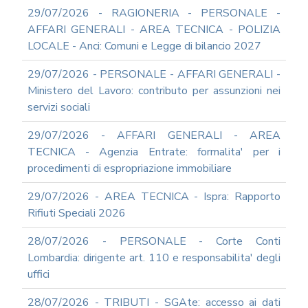
DEL
29/07/2026 - RAGIONERIA - PERSONALE -
PIAO
AFFARI GENERALI - AREA TECNICA - POLIZIA
ALL-
LOCALE - Anci: Comuni e Legge di bilancio 2027
PRIVACY
ALL-
29/07/2026 - PERSONALE - AFFARI GENERALI -
ANTICORRUZIONE
Ministero del Lavoro: contributo per assunzioni nei
SUPPORTO
servizi sociali
AGLI
ADEMPIMENTI
29/07/2026 - AFFARI GENERALI - AREA
IN
TECNICA - Agenzia Entrate: formalita' per i
MATERIA
procedimenti di espropriazione immobiliare
DI
AMMINISTRAZIONE
29/07/2026 - AREA TECNICA - Ispra: Rapporto
TRASPARENTE
Rifiuti Speciali 2026
TRANSIZIONE
AL
28/07/2026 - PERSONALE - Corte Conti
DIGITALE
Lombardia: dirigente art. 110 e responsabilita' degli
FORMAZIONE
uffici
E
SUPPORTO
28/07/2026 - TRIBUTI - SGAte: accesso ai dati
SICUREZZA