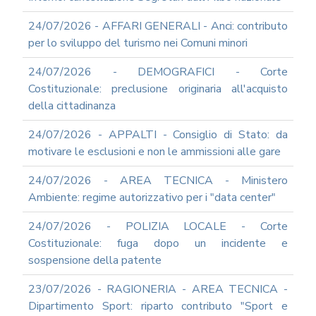
2012
24/07/2026 - AFFARI GENERALI - Anci: contributo
2011
per lo sviluppo del turismo nei Comuni minori
2009
PARTECIPA
24/07/2026 - DEMOGRAFICI - Corte
ALLE
Costituzionale: preclusione originaria all'acquisto
NOSTRE
della cittadinanza
DEMO
ONLINE
24/07/2026 - APPALTI - Consiglio di Stato: da
REA
motivare le esclusioni e non le ammissioni alle gare
OCUMENTI
DOCUMENTI
24/07/2026 - AREA TECNICA - Ministero
SOCIETARI
Ambiente: regime autorizzativo per i "data center"
24/07/2026 - POLIZIA LOCALE - Corte
Costituzionale: fuga dopo un incidente e
sospensione della patente
23/07/2026 - RAGIONERIA - AREA TECNICA -
Dipartimento Sport: riparto contributo "Sport e