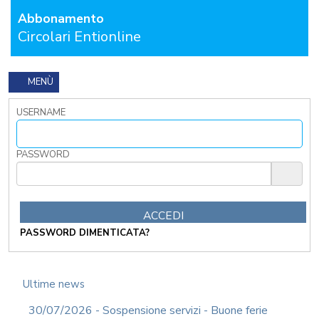
I
Abbonamento
TRIBUTI
Circolari Entionline
LOCALI
TRA
MODIFICHE
GIA'
MENÙ
ATTUATE
E
USERNAME
PROSPETTIVE
DI
RIFORMA
PASSWORD
PERCHE'
LA
FORMAZIONE
ONLINE?
CORSI
PASSWORD DIMENTICATA?
ONLINE
-
DOMANDE
FREQUENTI
Ultime news
TERMINI
30/07/2026 - Sospensione servizi - Buone ferie
DI