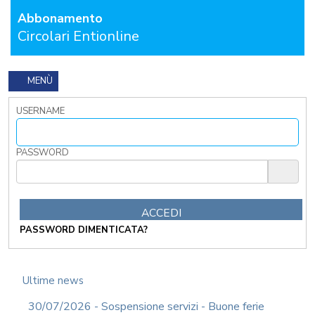
I
Abbonamento
TRIBUTI
Circolari Entionline
LOCALI
TRA
MODIFICHE
GIA'
MENÙ
ATTUATE
E
USERNAME
PROSPETTIVE
DI
RIFORMA
PASSWORD
PERCHE'
LA
FORMAZIONE
ONLINE?
CORSI
PASSWORD DIMENTICATA?
ONLINE
-
DOMANDE
FREQUENTI
Ultime news
TERMINI
30/07/2026 - Sospensione servizi - Buone ferie
DI