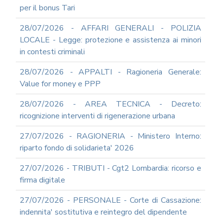
INFORMATICA
per il bonus Tari
ADEGUAMENTO
28/07/2026 - AFFARI GENERALI - POLIZIA
CODICE
DI
LOCALE - Legge: protezione e assistenza ai minori
COMPORTAMENTO
in contesti criminali
E
SOCIAL
28/07/2026 - APPALTI - Ragioneria Generale:
MEDIA
Value for money e PPP
POLICY
GOVERNARE
28/07/2026 - AREA TECNICA - Decreto:
L'INTELLIGENZA
ricognizione interventi di rigenerazione urbana
ARTIFICIALE
SUPPORTO
27/07/2026 - RAGIONERIA - Ministero Interno:
GESTIONE
riparto fondo di solidarieta' 2026
DOCUMENTALE
PIATTAFORME
27/07/2026 - TRIBUTI - Cgt2 Lombardia: ricorso e
DIGITALI
firma digitale
SOFTWARE
FONDO
27/07/2026 - PERSONALE - Corte di Cassazione:
DECENTRATO
indennita' sostitutiva e reintegro del dipendente