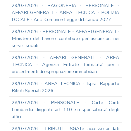
DEL
29/07/2026 - RAGIONERIA - PERSONALE -
PIAO
AFFARI GENERALI - AREA TECNICA - POLIZIA
ALL-
LOCALE - Anci: Comuni e Legge di bilancio 2027
PRIVACY
ALL-
29/07/2026 - PERSONALE - AFFARI GENERALI -
ANTICORRUZIONE
Ministero del Lavoro: contributo per assunzioni nei
SUPPORTO
servizi sociali
AGLI
ADEMPIMENTI
29/07/2026 - AFFARI GENERALI - AREA
IN
TECNICA - Agenzia Entrate: formalita' per i
MATERIA
procedimenti di espropriazione immobiliare
DI
AMMINISTRAZIONE
29/07/2026 - AREA TECNICA - Ispra: Rapporto
TRASPARENTE
Rifiuti Speciali 2026
TRANSIZIONE
AL
28/07/2026 - PERSONALE - Corte Conti
DIGITALE
Lombardia: dirigente art. 110 e responsabilita' degli
FORMAZIONE
uffici
E
SUPPORTO
28/07/2026 - TRIBUTI - SGAte: accesso ai dati
SICUREZZA