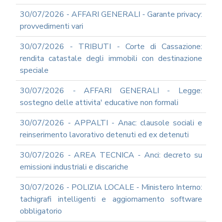
UTILIZZO
30/07/2026 - AFFARI GENERALI - Garante privacy:
MODULISTICA
provvedimenti vari
ONLINE
30/07/2026 - TRIBUTI - Corte di Cassazione:
MODULISTICA
ONLINE
rendita catastale degli immobili con destinazione
RAGIONERIA
speciale
MODULISTICA
ONLINE
30/07/2026 - AFFARI GENERALI - Legge:
PERSONALE
sostegno delle attivita' educative non formali
MODULISTICA
30/07/2026 - APPALTI - Anac: clausole sociali e
ONLINE
APPALTI
reinserimento lavorativo detenuti ed ex detenuti
SERVIZI
30/07/2026 - AREA TECNICA - Anci: decreto su
DI
SUPPORTO
emissioni industriali e discariche
E
CONSULENZA
30/07/2026 - POLIZIA LOCALE - Ministero Interno:
SUPPORTO
tachigrafi intelligenti e aggiornamento software
ALLA
obbligatorio
REDAZIONE