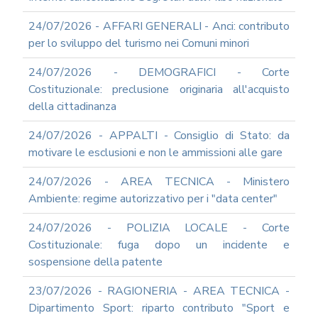
2012
24/07/2026 - AFFARI GENERALI - Anci: contributo
2011
per lo sviluppo del turismo nei Comuni minori
2009
PARTECIPA
24/07/2026 - DEMOGRAFICI - Corte
ALLE
Costituzionale: preclusione originaria all'acquisto
NOSTRE
della cittadinanza
DEMO
ONLINE
24/07/2026 - APPALTI - Consiglio di Stato: da
REA
motivare le esclusioni e non le ammissioni alle gare
OCUMENTI
DOCUMENTI
24/07/2026 - AREA TECNICA - Ministero
SOCIETARI
Ambiente: regime autorizzativo per i "data center"
24/07/2026 - POLIZIA LOCALE - Corte
Costituzionale: fuga dopo un incidente e
sospensione della patente
23/07/2026 - RAGIONERIA - AREA TECNICA -
Dipartimento Sport: riparto contributo "Sport e