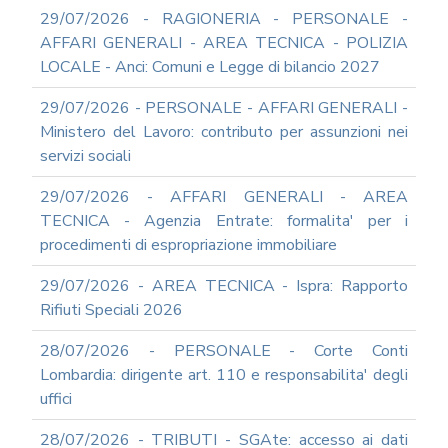
DEL
29/07/2026 - RAGIONERIA - PERSONALE -
PIAO
AFFARI GENERALI - AREA TECNICA - POLIZIA
ALL-
LOCALE - Anci: Comuni e Legge di bilancio 2027
PRIVACY
ALL-
29/07/2026 - PERSONALE - AFFARI GENERALI -
ANTICORRUZIONE
Ministero del Lavoro: contributo per assunzioni nei
SUPPORTO
servizi sociali
AGLI
ADEMPIMENTI
29/07/2026 - AFFARI GENERALI - AREA
IN
TECNICA - Agenzia Entrate: formalita' per i
MATERIA
procedimenti di espropriazione immobiliare
DI
AMMINISTRAZIONE
29/07/2026 - AREA TECNICA - Ispra: Rapporto
TRASPARENTE
Rifiuti Speciali 2026
TRANSIZIONE
AL
28/07/2026 - PERSONALE - Corte Conti
DIGITALE
Lombardia: dirigente art. 110 e responsabilita' degli
FORMAZIONE
uffici
E
SUPPORTO
28/07/2026 - TRIBUTI - SGAte: accesso ai dati
SICUREZZA