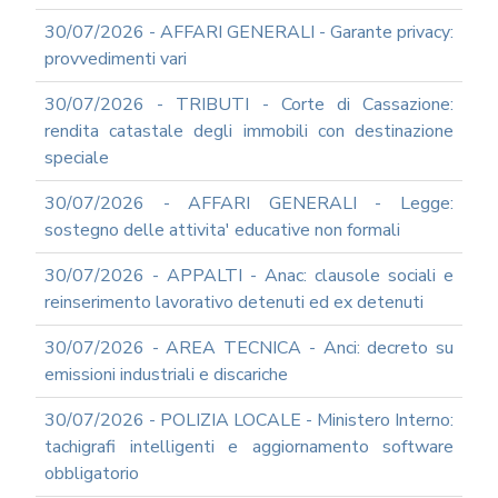
UTILIZZO
30/07/2026 - AFFARI GENERALI - Garante privacy:
MODULISTICA
provvedimenti vari
ONLINE
30/07/2026 - TRIBUTI - Corte di Cassazione:
MODULISTICA
ONLINE
rendita catastale degli immobili con destinazione
RAGIONERIA
speciale
MODULISTICA
ONLINE
30/07/2026 - AFFARI GENERALI - Legge:
PERSONALE
sostegno delle attivita' educative non formali
MODULISTICA
30/07/2026 - APPALTI - Anac: clausole sociali e
ONLINE
APPALTI
reinserimento lavorativo detenuti ed ex detenuti
SERVIZI
30/07/2026 - AREA TECNICA - Anci: decreto su
DI
SUPPORTO
emissioni industriali e discariche
E
CONSULENZA
30/07/2026 - POLIZIA LOCALE - Ministero Interno:
SUPPORTO
tachigrafi intelligenti e aggiornamento software
ALLA
obbligatorio
REDAZIONE