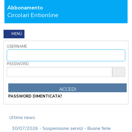
I
Abbonamento
TRIBUTI
Circolari Entionline
LOCALI
TRA
MODIFICHE
GIA'
MENÙ
ATTUATE
E
USERNAME
PROSPETTIVE
DI
RIFORMA
PASSWORD
PERCHE'
LA
FORMAZIONE
ONLINE?
CORSI
PASSWORD DIMENTICATA?
ONLINE
-
DOMANDE
FREQUENTI
Ultime news
TERMINI
30/07/2026 - Sospensione servizi - Buone ferie
DI