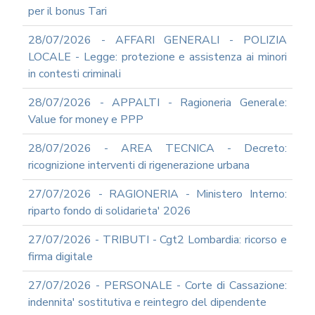
INFORMATICA
per il bonus Tari
ADEGUAMENTO
28/07/2026 - AFFARI GENERALI - POLIZIA
CODICE
DI
LOCALE - Legge: protezione e assistenza ai minori
COMPORTAMENTO
in contesti criminali
E
SOCIAL
28/07/2026 - APPALTI - Ragioneria Generale:
MEDIA
Value for money e PPP
POLICY
GOVERNARE
28/07/2026 - AREA TECNICA - Decreto:
L'INTELLIGENZA
ricognizione interventi di rigenerazione urbana
ARTIFICIALE
SUPPORTO
27/07/2026 - RAGIONERIA - Ministero Interno:
GESTIONE
riparto fondo di solidarieta' 2026
DOCUMENTALE
PIATTAFORME
27/07/2026 - TRIBUTI - Cgt2 Lombardia: ricorso e
DIGITALI
firma digitale
SOFTWARE
FONDO
27/07/2026 - PERSONALE - Corte di Cassazione:
DECENTRATO
indennita' sostitutiva e reintegro del dipendente