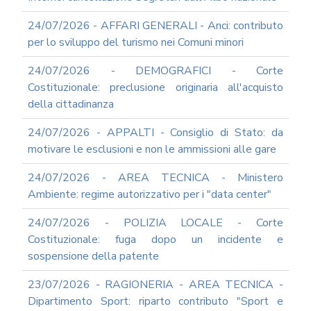
2012
24/07/2026 - AFFARI GENERALI - Anci: contributo
2011
per lo sviluppo del turismo nei Comuni minori
2009
PARTECIPA
24/07/2026 - DEMOGRAFICI - Corte
ALLE
Costituzionale: preclusione originaria all'acquisto
NOSTRE
della cittadinanza
DEMO
ONLINE
24/07/2026 - APPALTI - Consiglio di Stato: da
REA
motivare le esclusioni e non le ammissioni alle gare
OCUMENTI
DOCUMENTI
24/07/2026 - AREA TECNICA - Ministero
SOCIETARI
Ambiente: regime autorizzativo per i "data center"
24/07/2026 - POLIZIA LOCALE - Corte
Costituzionale: fuga dopo un incidente e
sospensione della patente
23/07/2026 - RAGIONERIA - AREA TECNICA -
Dipartimento Sport: riparto contributo "Sport e