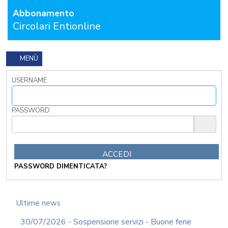
GENERALI
Abbonamento
APPALTI
Circolari Entionline
DEMOGRAFICI
AREA
MENÙ
TECNICA
POLIZIA
USERNAME
LOCALE
RICHIEDI
PASSWORD
PROVA
GRATUITA
CONTATTACI
OSTRI
PASSWORD DIMENTICATA?
ERVIZI
CORSI
ONLINE
Ultime news
FORMAZIONE
OBBLIGATORIA
30/07/2026 - Sospensione servizi - Buone ferie