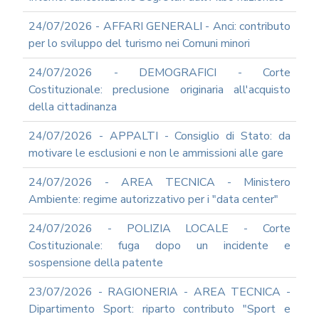
GOVERNARE
L'INTELLIGENZA
24/07/2026 - AFFARI GENERALI - Anci: contributo
ARTIFICIALE
per lo sviluppo del turismo nei Comuni minori
SUPPORTO
GESTIONE
24/07/2026 - DEMOGRAFICI - Corte
DOCUMENTALE
Costituzionale: preclusione originaria all'acquisto
PIATTAFORME
della cittadinanza
DIGITALI
SOFTWARE
24/07/2026 - APPALTI - Consiglio di Stato: da
FONDO
motivare le esclusioni e non le ammissioni alle gare
DECENTRATO
ARCHIVIO
24/07/2026 - AREA TECNICA - Ministero
NEWS
Ambiente: regime autorizzativo per i "data center"
PARTECIPA
24/07/2026 - POLIZIA LOCALE - Corte
ALLE
NOSTRE
Costituzionale: fuga dopo un incidente e
DEMO
sospensione della patente
ONLINE
REA
23/07/2026 - RAGIONERIA - AREA TECNICA -
OCUMENTI
Dipartimento Sport: riparto contributo "Sport e