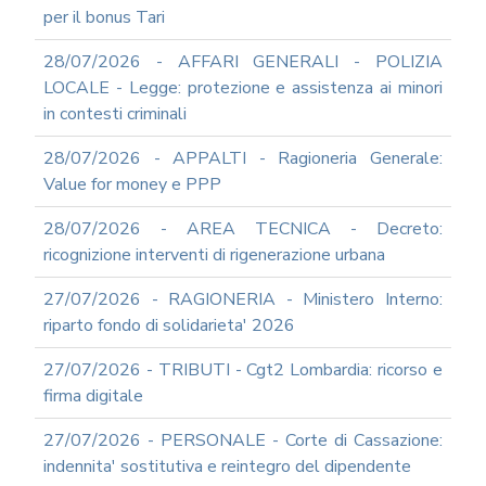
PERSONALE
per il bonus Tari
MODULISTICA
ONLINE
28/07/2026 - AFFARI GENERALI - POLIZIA
APPALTI
LOCALE - Legge: protezione e assistenza ai minori
SERVIZI
in contesti criminali
DI
SUPPORTO
28/07/2026 - APPALTI - Ragioneria Generale:
E
Value for money e PPP
CONSULENZA
SUPPORTO
28/07/2026 - AREA TECNICA - Decreto:
ALLA
ricognizione interventi di rigenerazione urbana
REDAZIONE
DEL
27/07/2026 - RAGIONERIA - Ministero Interno:
PIAO
riparto fondo di solidarieta' 2026
ALL-
PRIVACY
27/07/2026 - TRIBUTI - Cgt2 Lombardia: ricorso e
ALL-
firma digitale
ANTICORRUZIONE
27/07/2026 - PERSONALE - Corte di Cassazione:
SUPPORTO
AGLI
indennita' sostitutiva e reintegro del dipendente
ADEMPIMENTI