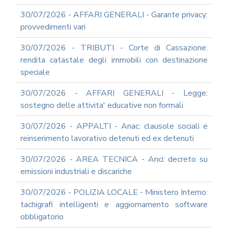
ANTICORRUZIONE
30/07/2026 - AFFARI GENERALI - Garante privacy:
FORMAZIONE
PRIVACY
provvedimenti vari
FORMAZIONE
30/07/2026 - TRIBUTI - Corte di Cassazione:
ETICA
rendita catastale degli immobili con destinazione
WEBINAR
speciale
IN
DIRETTA
30/07/2026 - AFFARI GENERALI - Legge:
IN
MATERIA
sostegno delle attivita' educative non formali
DI
RAGIONERIA
30/07/2026 - APPALTI - Anac: clausole sociali e
I
reinserimento lavorativo detenuti ed ex detenuti
TRIBUTI
LOCALI
30/07/2026 - AREA TECNICA - Anci: decreto su
TRA
emissioni industriali e discariche
MODIFICHE
GIA'
30/07/2026 - POLIZIA LOCALE - Ministero Interno:
ATTUATE
tachigrafi intelligenti e aggiornamento software
E
PROSPETTIVE
obbligatorio
DI