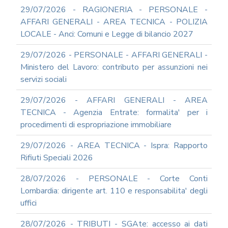
RIFORMA
29/07/2026 - RAGIONERIA - PERSONALE -
PERCHE'
AFFARI GENERALI - AREA TECNICA - POLIZIA
LA
LOCALE - Anci: Comuni e Legge di bilancio 2027
FORMAZIONE
ONLINE?
29/07/2026 - PERSONALE - AFFARI GENERALI -
CORSI
Ministero del Lavoro: contributo per assunzioni nei
ONLINE
servizi sociali
-
DOMANDE
29/07/2026 - AFFARI GENERALI - AREA
FREQUENTI
TECNICA - Agenzia Entrate: formalita' per i
TERMINI
procedimenti di espropriazione immobiliare
DI
UTILIZZO
29/07/2026 - AREA TECNICA - Ispra: Rapporto
MODULISTICA
Rifiuti Speciali 2026
ONLINE
MODULISTICA
28/07/2026 - PERSONALE - Corte Conti
ONLINE
Lombardia: dirigente art. 110 e responsabilita' degli
RAGIONERIA
uffici
MODULISTICA
ONLINE
28/07/2026 - TRIBUTI - SGAte: accesso ai dati