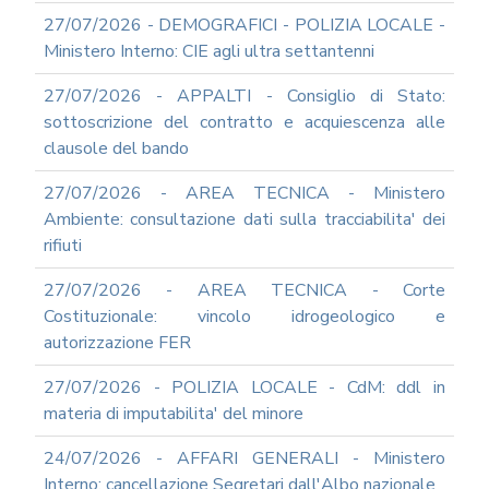
IN
27/07/2026 - DEMOGRAFICI - POLIZIA LOCALE -
MATERIA
Ministero Interno: CIE agli ultra settantenni
DI
AMMINISTRAZIONE
27/07/2026 - APPALTI - Consiglio di Stato:
TRASPARENTE
sottoscrizione del contratto e acquiescenza alle
TRANSIZIONE
clausole del bando
AL
DIGITALE
27/07/2026 - AREA TECNICA - Ministero
FORMAZIONE
Ambiente: consultazione dati sulla tracciabilita' dei
E
rifiuti
SUPPORTO
SICUREZZA
INFORMATICA
27/07/2026 - AREA TECNICA - Corte
Costituzionale: vincolo idrogeologico e
ADEGUAMENTO
CODICE
autorizzazione FER
DI
COMPORTAMENTO
27/07/2026 - POLIZIA LOCALE - CdM: ddl in
E
materia di imputabilita' del minore
SOCIAL
MEDIA
24/07/2026 - AFFARI GENERALI - Ministero
POLICY
Interno: cancellazione Segretari dall'Albo nazionale