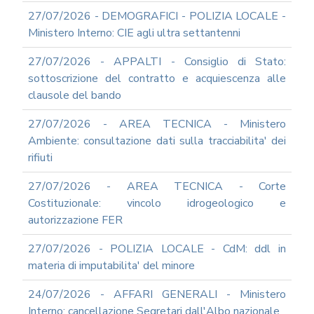
IN
27/07/2026 - DEMOGRAFICI - POLIZIA LOCALE -
MATERIA
Ministero Interno: CIE agli ultra settantenni
DI
AMMINISTRAZIONE
27/07/2026 - APPALTI - Consiglio di Stato:
TRASPARENTE
sottoscrizione del contratto e acquiescenza alle
TRANSIZIONE
clausole del bando
AL
DIGITALE
27/07/2026 - AREA TECNICA - Ministero
FORMAZIONE
Ambiente: consultazione dati sulla tracciabilita' dei
E
rifiuti
SUPPORTO
SICUREZZA
INFORMATICA
27/07/2026 - AREA TECNICA - Corte
Costituzionale: vincolo idrogeologico e
ADEGUAMENTO
CODICE
autorizzazione FER
DI
COMPORTAMENTO
27/07/2026 - POLIZIA LOCALE - CdM: ddl in
E
materia di imputabilita' del minore
SOCIAL
MEDIA
24/07/2026 - AFFARI GENERALI - Ministero
POLICY
Interno: cancellazione Segretari dall'Albo nazionale