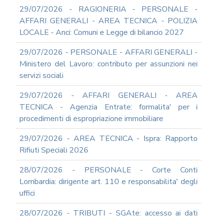
RIFORMA
29/07/2026 - RAGIONERIA - PERSONALE -
PERCHE'
AFFARI GENERALI - AREA TECNICA - POLIZIA
LA
LOCALE - Anci: Comuni e Legge di bilancio 2027
FORMAZIONE
ONLINE?
29/07/2026 - PERSONALE - AFFARI GENERALI -
CORSI
Ministero del Lavoro: contributo per assunzioni nei
ONLINE
servizi sociali
-
DOMANDE
29/07/2026 - AFFARI GENERALI - AREA
FREQUENTI
TECNICA - Agenzia Entrate: formalita' per i
TERMINI
procedimenti di espropriazione immobiliare
DI
UTILIZZO
29/07/2026 - AREA TECNICA - Ispra: Rapporto
MODULISTICA
Rifiuti Speciali 2026
ONLINE
MODULISTICA
28/07/2026 - PERSONALE - Corte Conti
ONLINE
Lombardia: dirigente art. 110 e responsabilita' degli
RAGIONERIA
uffici
MODULISTICA
ONLINE
28/07/2026 - TRIBUTI - SGAte: accesso ai dati