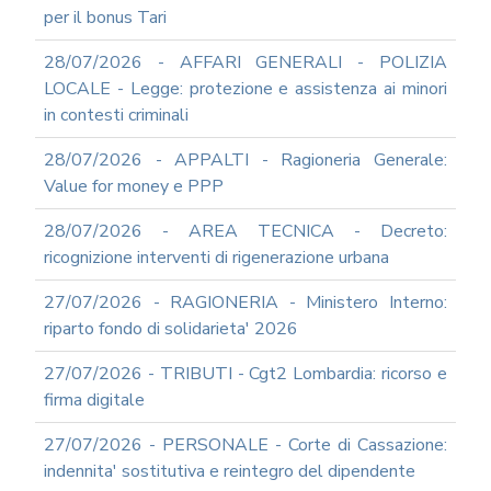
PERSONALE
per il bonus Tari
MODULISTICA
ONLINE
28/07/2026 - AFFARI GENERALI - POLIZIA
APPALTI
LOCALE - Legge: protezione e assistenza ai minori
SERVIZI
in contesti criminali
DI
SUPPORTO
28/07/2026 - APPALTI - Ragioneria Generale:
E
Value for money e PPP
CONSULENZA
SUPPORTO
28/07/2026 - AREA TECNICA - Decreto:
ALLA
ricognizione interventi di rigenerazione urbana
REDAZIONE
DEL
27/07/2026 - RAGIONERIA - Ministero Interno:
PIAO
riparto fondo di solidarieta' 2026
ALL-
PRIVACY
27/07/2026 - TRIBUTI - Cgt2 Lombardia: ricorso e
ALL-
firma digitale
ANTICORRUZIONE
27/07/2026 - PERSONALE - Corte di Cassazione:
SUPPORTO
AGLI
indennita' sostitutiva e reintegro del dipendente
ADEMPIMENTI