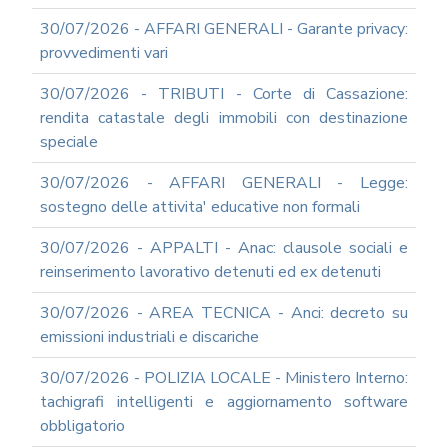
ANTICORRUZIONE
30/07/2026 - AFFARI GENERALI - Garante privacy:
FORMAZIONE
PRIVACY
provvedimenti vari
FORMAZIONE
30/07/2026 - TRIBUTI - Corte di Cassazione:
ETICA
rendita catastale degli immobili con destinazione
WEBINAR
speciale
IN
DIRETTA
30/07/2026 - AFFARI GENERALI - Legge:
IN
MATERIA
sostegno delle attivita' educative non formali
DI
RAGIONERIA
30/07/2026 - APPALTI - Anac: clausole sociali e
I
reinserimento lavorativo detenuti ed ex detenuti
TRIBUTI
LOCALI
30/07/2026 - AREA TECNICA - Anci: decreto su
TRA
emissioni industriali e discariche
MODIFICHE
GIA'
30/07/2026 - POLIZIA LOCALE - Ministero Interno:
ATTUATE
tachigrafi intelligenti e aggiornamento software
E
PROSPETTIVE
obbligatorio
DI