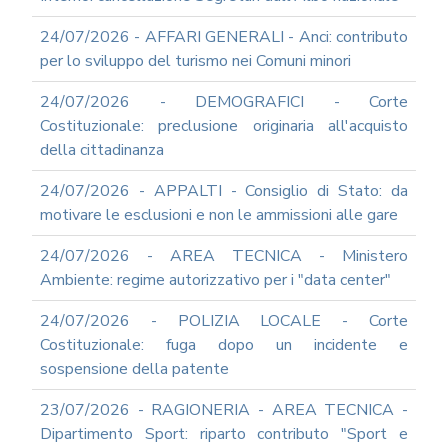
GOVERNARE
L'INTELLIGENZA
24/07/2026 - AFFARI GENERALI - Anci: contributo
ARTIFICIALE
per lo sviluppo del turismo nei Comuni minori
SUPPORTO
GESTIONE
24/07/2026 - DEMOGRAFICI - Corte
DOCUMENTALE
Costituzionale: preclusione originaria all'acquisto
PIATTAFORME
della cittadinanza
DIGITALI
SOFTWARE
24/07/2026 - APPALTI - Consiglio di Stato: da
FONDO
motivare le esclusioni e non le ammissioni alle gare
DECENTRATO
ARCHIVIO
24/07/2026 - AREA TECNICA - Ministero
NEWS
Ambiente: regime autorizzativo per i "data center"
PARTECIPA
24/07/2026 - POLIZIA LOCALE - Corte
ALLE
NOSTRE
Costituzionale: fuga dopo un incidente e
DEMO
sospensione della patente
ONLINE
REA
23/07/2026 - RAGIONERIA - AREA TECNICA -
OCUMENTI
Dipartimento Sport: riparto contributo "Sport e