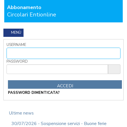
GENERALI
Abbonamento
APPALTI
Circolari Entionline
DEMOGRAFICI
AREA
MENÙ
TECNICA
POLIZIA
USERNAME
LOCALE
RICHIEDI
PASSWORD
PROVA
GRATUITA
CONTATTACI
OSTRI
PASSWORD DIMENTICATA?
ERVIZI
CORSI
ONLINE
Ultime news
FORMAZIONE
OBBLIGATORIA
30/07/2026 - Sospensione servizi - Buone ferie