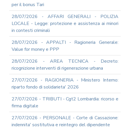
PERSONALE
per il bonus Tari
MODULISTICA
ONLINE
28/07/2026 - AFFARI GENERALI - POLIZIA
APPALTI
LOCALE - Legge: protezione e assistenza ai minori
SERVIZI
in contesti criminali
DI
SUPPORTO
28/07/2026 - APPALTI - Ragioneria Generale:
E
Value for money e PPP
CONSULENZA
SUPPORTO
28/07/2026 - AREA TECNICA - Decreto:
ALLA
ricognizione interventi di rigenerazione urbana
REDAZIONE
DEL
27/07/2026 - RAGIONERIA - Ministero Interno:
PIAO
riparto fondo di solidarieta' 2026
ALL-
PRIVACY
27/07/2026 - TRIBUTI - Cgt2 Lombardia: ricorso e
ALL-
firma digitale
ANTICORRUZIONE
27/07/2026 - PERSONALE - Corte di Cassazione:
SUPPORTO
AGLI
indennita' sostitutiva e reintegro del dipendente
ADEMPIMENTI