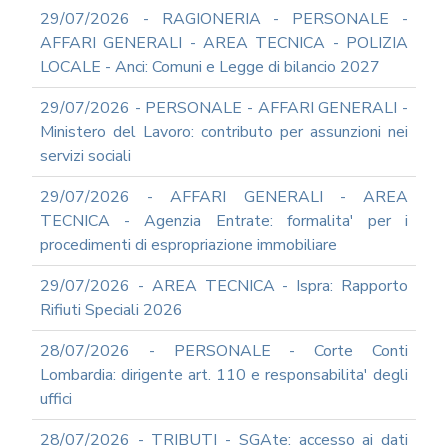
RIFORMA
29/07/2026 - RAGIONERIA - PERSONALE -
PERCHE'
AFFARI GENERALI - AREA TECNICA - POLIZIA
LA
LOCALE - Anci: Comuni e Legge di bilancio 2027
FORMAZIONE
ONLINE?
29/07/2026 - PERSONALE - AFFARI GENERALI -
CORSI
Ministero del Lavoro: contributo per assunzioni nei
ONLINE
servizi sociali
-
DOMANDE
29/07/2026 - AFFARI GENERALI - AREA
FREQUENTI
TECNICA - Agenzia Entrate: formalita' per i
TERMINI
procedimenti di espropriazione immobiliare
DI
UTILIZZO
29/07/2026 - AREA TECNICA - Ispra: Rapporto
MODULISTICA
Rifiuti Speciali 2026
ONLINE
MODULISTICA
28/07/2026 - PERSONALE - Corte Conti
ONLINE
Lombardia: dirigente art. 110 e responsabilita' degli
RAGIONERIA
uffici
MODULISTICA
ONLINE
28/07/2026 - TRIBUTI - SGAte: accesso ai dati