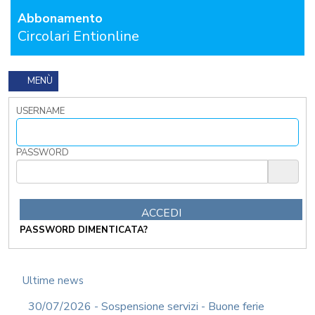
GENERALI
Abbonamento
APPALTI
Circolari Entionline
DEMOGRAFICI
AREA
MENÙ
TECNICA
POLIZIA
USERNAME
LOCALE
RICHIEDI
PASSWORD
PROVA
GRATUITA
CONTATTACI
OSTRI
PASSWORD DIMENTICATA?
ERVIZI
CORSI
ONLINE
Ultime news
FORMAZIONE
OBBLIGATORIA
30/07/2026 - Sospensione servizi - Buone ferie