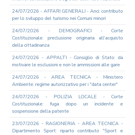
GOVERNARE
L'INTELLIGENZA
24/07/2026 - AFFARI GENERALI - Anci: contributo
ARTIFICIALE
per lo sviluppo del turismo nei Comuni minori
SUPPORTO
GESTIONE
24/07/2026 - DEMOGRAFICI - Corte
DOCUMENTALE
Costituzionale: preclusione originaria all'acquisto
PIATTAFORME
della cittadinanza
DIGITALI
SOFTWARE
24/07/2026 - APPALTI - Consiglio di Stato: da
FONDO
motivare le esclusioni e non le ammissioni alle gare
DECENTRATO
ARCHIVIO
24/07/2026 - AREA TECNICA - Ministero
NEWS
Ambiente: regime autorizzativo per i "data center"
PARTECIPA
24/07/2026 - POLIZIA LOCALE - Corte
ALLE
NOSTRE
Costituzionale: fuga dopo un incidente e
DEMO
sospensione della patente
ONLINE
REA
23/07/2026 - RAGIONERIA - AREA TECNICA -
OCUMENTI
Dipartimento Sport: riparto contributo "Sport e