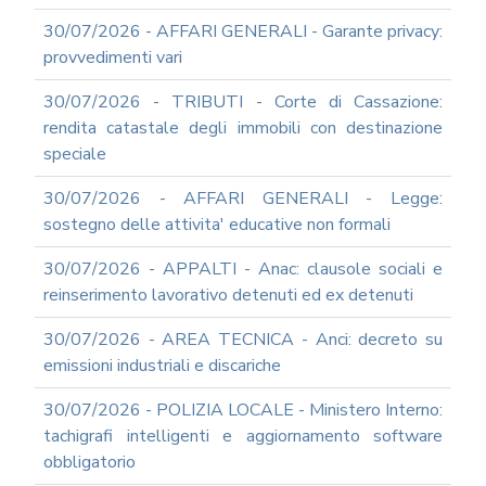
ANTICORRUZIONE
30/07/2026 - AFFARI GENERALI - Garante privacy:
FORMAZIONE
PRIVACY
provvedimenti vari
FORMAZIONE
30/07/2026 - TRIBUTI - Corte di Cassazione:
ETICA
rendita catastale degli immobili con destinazione
WEBINAR
speciale
IN
DIRETTA
30/07/2026 - AFFARI GENERALI - Legge:
IN
MATERIA
sostegno delle attivita' educative non formali
DI
RAGIONERIA
30/07/2026 - APPALTI - Anac: clausole sociali e
I
reinserimento lavorativo detenuti ed ex detenuti
TRIBUTI
LOCALI
30/07/2026 - AREA TECNICA - Anci: decreto su
TRA
emissioni industriali e discariche
MODIFICHE
GIA'
30/07/2026 - POLIZIA LOCALE - Ministero Interno:
ATTUATE
tachigrafi intelligenti e aggiornamento software
E
PROSPETTIVE
obbligatorio
DI