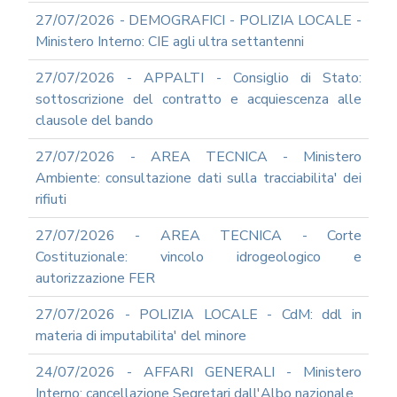
IN
27/07/2026 - DEMOGRAFICI - POLIZIA LOCALE -
MATERIA
Ministero Interno: CIE agli ultra settantenni
DI
AMMINISTRAZIONE
27/07/2026 - APPALTI - Consiglio di Stato:
TRASPARENTE
sottoscrizione del contratto e acquiescenza alle
TRANSIZIONE
clausole del bando
AL
DIGITALE
27/07/2026 - AREA TECNICA - Ministero
FORMAZIONE
Ambiente: consultazione dati sulla tracciabilita' dei
E
rifiuti
SUPPORTO
SICUREZZA
INFORMATICA
27/07/2026 - AREA TECNICA - Corte
Costituzionale: vincolo idrogeologico e
ADEGUAMENTO
CODICE
autorizzazione FER
DI
COMPORTAMENTO
27/07/2026 - POLIZIA LOCALE - CdM: ddl in
E
materia di imputabilita' del minore
SOCIAL
MEDIA
24/07/2026 - AFFARI GENERALI - Ministero
POLICY
Interno: cancellazione Segretari dall'Albo nazionale