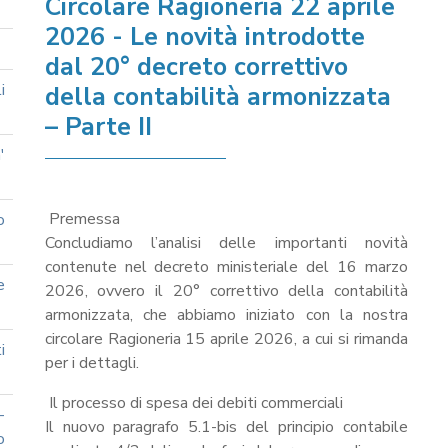
Circolare Ragioneria 22 aprile
2026 - Le novità introdotte
dal 20° decreto correttivo
i
della contabilità armonizzata
– Parte II
'
Premessa
o
Concludiamo l’analisi delle importanti novità
contenute nel decreto ministeriale del 16 marzo
e
2026, ovvero il 20° correttivo della contabilità
armonizzata, che abbiamo iniziato con la nostra
circolare Ragioneria 15 aprile 2026, a cui si rimanda
i
per i dettagli.
Il processo di spesa dei debiti commerciali
-
Il nuovo paragrafo 5.1-bis del principio contabile
o