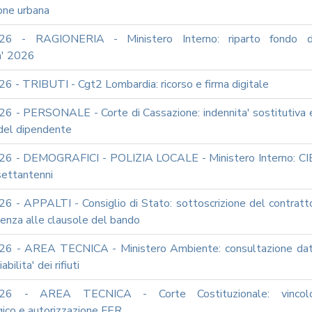
one urbana
26 - RAGIONERIA - Ministero Interno: riparto fondo d
a' 2026
6 - TRIBUTI - Cgt2 Lombardia: ricorso e firma digitale
6 - PERSONALE - Corte di Cassazione: indennita' sostitutiva 
 del dipendente
6 - DEMOGRAFICI - POLIZIA LOCALE - Ministero Interno: CI
 settantenni
6 - APPALTI - Consiglio di Stato: sottoscrizione del contratt
enza alle clausole del bando
6 - AREA TECNICA - Ministero Ambiente: consultazione dat
abilita' dei rifiuti
026 - AREA TECNICA - Corte Costituzionale: vincol
gico e autorizzazione FER