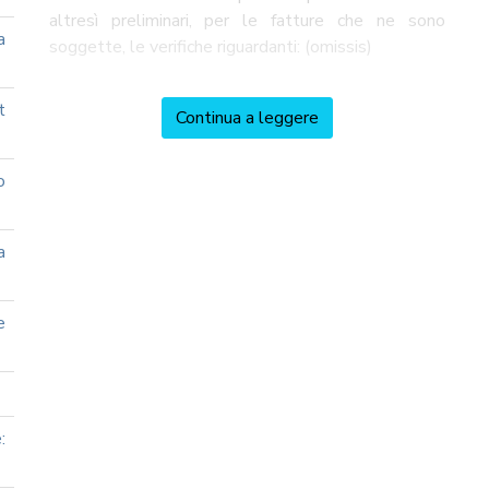
altresì preliminari, per le fatture che ne sono
a
soggette, le verifiche riguardanti: (omissis)
t
Continua a leggere
o
a
e
: