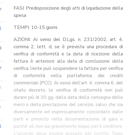
FASI: Predisposizione degli atti di liquidazione della
e
spesa
TEMPI: 10-15 giorni
l
AZIONI: Ai sensi del D.Lgs. n. 231/2002, art. 4,
comma 2, lett. d, se è prevista una procedura di
i
verifica di conformità e la data di ricezione della
fattura è anteriore alla data di conclusione della
e
verifica, l’ente può sospendere la fattura per verifica
di conformità nella piattaforma dei crediti
commerciali (PCC). Ai sensi dell'art. 4, comma 6, del
:
citato decreto, la verifica di conformità non può
durare più di 30 gg. dalla data della consegna delle
merci o della prestazione del servizio, salvo che sia
:
diversamente ed espressamente concordato dalle
parti e previsto nella documentazione di gara e
l
purché ciò non sia gravemente iniquo per il creditore.
L'accordo deve essere provato per iscritto. Sono