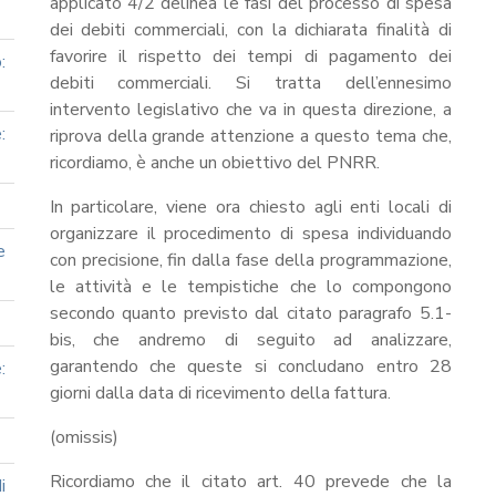
applicato 4/2 delinea le fasi del processo di spesa
dei debiti commerciali, con la dichiarata finalità di
favorire il rispetto dei tempi di pagamento dei
:
debiti commerciali. Si tratta dell’ennesimo
intervento legislativo che va in questa direzione, a
:
riprova della grande attenzione a questo tema che,
ricordiamo, è anche un obiettivo del PNRR.
In particolare, viene ora chiesto agli enti locali di
organizzare il procedimento di spesa individuando
e
con precisione, fin dalla fase della programmazione,
le attività e le tempistiche che lo compongono
secondo quanto previsto dal citato paragrafo 5.1-
bis, che andremo di seguito ad analizzare,
garantendo che queste si concludano entro 28
:
giorni dalla data di ricevimento della fattura.
(omissis)
Ricordiamo che il citato art. 40 prevede che la
i