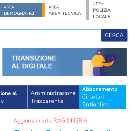
AREA
AREA
AREA
POLIZIA
DEMOGRAFICI
AREA TECNICA
LOCALE
Abbonamento
Amministrazione
ione al
Circolari
le
Trasparente
Entionline
Aggiornamento RAGIONERIA