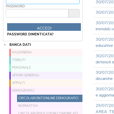
30/07/202
PASSWORD
30/07/202
30/07/202
immobili c
PASSWORD DIMENTICATA?
30/07/20
BANCA DATI
educative 
RAGIONERIA
30/07/202
TRIBUTI
detenuti 
PERSONALE
30/07/202
AFFARI GENERALI
discariche
APPALTI
30/07/202
DEMOGRAFICI
e aggiorn
CIRCOLARI ENTIONLINE DEMOGRAFICI
29/07/2
NORMATIVA
AREA TEC
CIRCOLARI RISOLUZIONI COMUNICATI