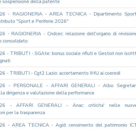
 e sospensione della patente
26 - RAGIONERIA - AREA TECNICA - Dipartimento Sport
ntributo "Sport e Periferie 2026"
6 - RAGIONERIA - Cndcec: relazione dell'organo di revision
io consolidato
 - TRIBUTI - SGAte: bonus sociale rifiuti e Gestori non iscritt
gnati
6 - TRIBUTI - Cgt2 Lazio: accertamento IMU ai coeredi
026 - PERSONALE - AFFARI GENERALI - Albo Segretari
lla dirigenza e valutazione della performance
26 - AFFARI GENERALI - Anac: criticita' nelle nuov
oni per la trasparenza
26 - AREA TECNICA - Agid: censimento del patrimonio IC