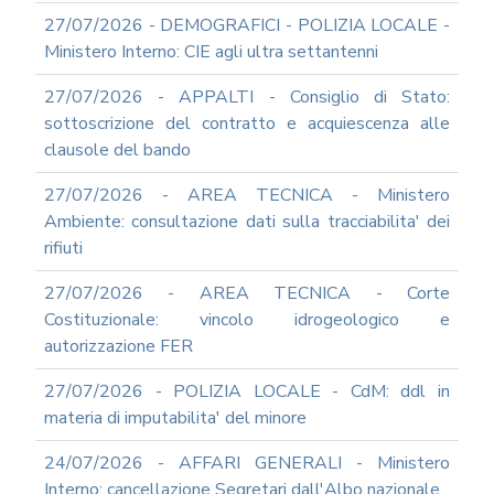
SOCIAL
MEDIA
27/07/2026 - DEMOGRAFICI - POLIZIA LOCALE -
POLICY
Ministero Interno: CIE agli ultra settantenni
GOVERNARE
27/07/2026 - APPALTI - Consiglio di Stato:
L'INTELLIGENZA
ARTIFICIALE
sottoscrizione del contratto e acquiescenza alle
clausole del bando
SUPPORTO
GESTIONE
DOCUMENTALE
27/07/2026 - AREA TECNICA - Ministero
Ambiente: consultazione dati sulla tracciabilita' dei
PIATTAFORME
DIGITALI
rifiuti
SOFTWARE
27/07/2026 - AREA TECNICA - Corte
FONDO
Costituzionale: vincolo idrogeologico e
DECENTRATO
autorizzazione FER
ARCHIVIO
NEWS
27/07/2026 - POLIZIA LOCALE - CdM: ddl in
PARTECIPA
materia di imputabilita' del minore
ALLE
NOSTRE
24/07/2026 - AFFARI GENERALI - Ministero
DEMO
ONLINE
Interno: cancellazione Segretari dall'Albo nazionale