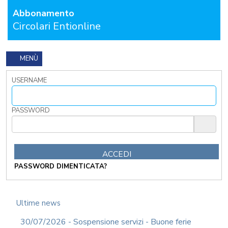
Abbonamento
FORMAZIONE
OBBLIGATORIA
Circolari Entionline
ANTICORRUZIONE
FORMAZIONE
PRIVACY
MENÙ
FORMAZIONE
USERNAME
ETICA
WEBINAR
IN
PASSWORD
DIRETTA
IN
MATERIA
DI
RAGIONERIA
PASSWORD DIMENTICATA?
I
TRIBUTI
LOCALI
TRA
Ultime news
MODIFICHE
GIA'
30/07/2026 - Sospensione servizi - Buone ferie
ATTUATE