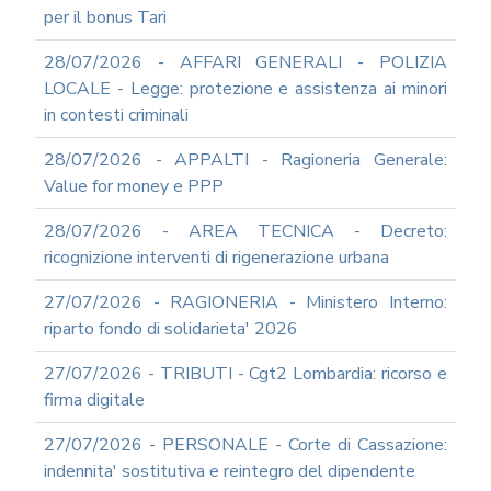
per il bonus Tari
SUPPORTO
AGLI
28/07/2026 - AFFARI GENERALI - POLIZIA
ADEMPIMENTI
IN
LOCALE - Legge: protezione e assistenza ai minori
MATERIA
in contesti criminali
DI
AMMINISTRAZIONE
28/07/2026 - APPALTI - Ragioneria Generale:
TRASPARENTE
Value for money e PPP
TRANSIZIONE
AL
28/07/2026 - AREA TECNICA - Decreto:
DIGITALE
ricognizione interventi di rigenerazione urbana
FORMAZIONE
E
27/07/2026 - RAGIONERIA - Ministero Interno:
SUPPORTO
riparto fondo di solidarieta' 2026
SICUREZZA
INFORMATICA
27/07/2026 - TRIBUTI - Cgt2 Lombardia: ricorso e
ADEGUAMENTO
firma digitale
CODICE
DI
27/07/2026 - PERSONALE - Corte di Cassazione:
COMPORTAMENTO
indennita' sostitutiva e reintegro del dipendente
E