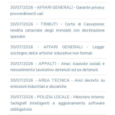
E
30/07/2026 - AFFARI GENERALI - Garante privacy:
PROSPETTIVE
provvedimenti vari
DI
RIFORMA
30/07/2026 - TRIBUTI - Corte di Cassazione:
PERCHE'
rendita catastale degli immobili con destinazione
LA
speciale
FORMAZIONE
ONLINE?
30/07/2026 - AFFARI GENERALI - Legge:
CORSI
sostegno delle attivita' educative non formali
ONLINE
-
30/07/2026 - APPALTI - Anac: clausole sociali e
DOMANDE
FREQUENTI
reinserimento lavorativo detenuti ed ex detenuti
TERMINI
30/07/2026 - AREA TECNICA - Anci: decreto su
DI
UTILIZZO
emissioni industriali e discariche
MODULISTICA
30/07/2026 - POLIZIA LOCALE - Ministero Interno:
ONLINE
tachigrafi intelligenti e aggiornamento software
MODULISTICA
obbligatorio
ONLINE