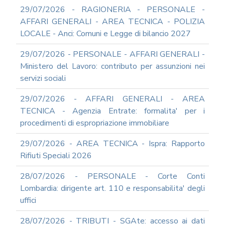
RAGIONERIA
29/07/2026 - RAGIONERIA - PERSONALE -
MODULISTICA
AFFARI GENERALI - AREA TECNICA - POLIZIA
ONLINE
LOCALE - Anci: Comuni e Legge di bilancio 2027
PERSONALE
MODULISTICA
29/07/2026 - PERSONALE - AFFARI GENERALI -
ONLINE
Ministero del Lavoro: contributo per assunzioni nei
APPALTI
servizi sociali
SERVIZI
DI
29/07/2026 - AFFARI GENERALI - AREA
SUPPORTO
TECNICA - Agenzia Entrate: formalita' per i
E
CONSULENZA
procedimenti di espropriazione immobiliare
SUPPORTO
29/07/2026 - AREA TECNICA - Ispra: Rapporto
ALLA
REDAZIONE
Rifiuti Speciali 2026
DEL
PIAO
28/07/2026 - PERSONALE - Corte Conti
ALL-
Lombardia: dirigente art. 110 e responsabilita' degli
PRIVACY
uffici
ALL-
28/07/2026 - TRIBUTI - SGAte: accesso ai dati
ANTICORRUZIONE