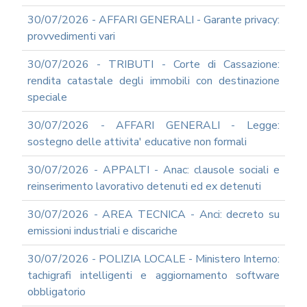
E
30/07/2026 - AFFARI GENERALI - Garante privacy:
PROSPETTIVE
provvedimenti vari
DI
RIFORMA
30/07/2026 - TRIBUTI - Corte di Cassazione:
PERCHE'
rendita catastale degli immobili con destinazione
LA
speciale
FORMAZIONE
ONLINE?
30/07/2026 - AFFARI GENERALI - Legge:
CORSI
sostegno delle attivita' educative non formali
ONLINE
-
30/07/2026 - APPALTI - Anac: clausole sociali e
DOMANDE
FREQUENTI
reinserimento lavorativo detenuti ed ex detenuti
TERMINI
30/07/2026 - AREA TECNICA - Anci: decreto su
DI
UTILIZZO
emissioni industriali e discariche
MODULISTICA
30/07/2026 - POLIZIA LOCALE - Ministero Interno:
ONLINE
tachigrafi intelligenti e aggiornamento software
MODULISTICA
obbligatorio
ONLINE