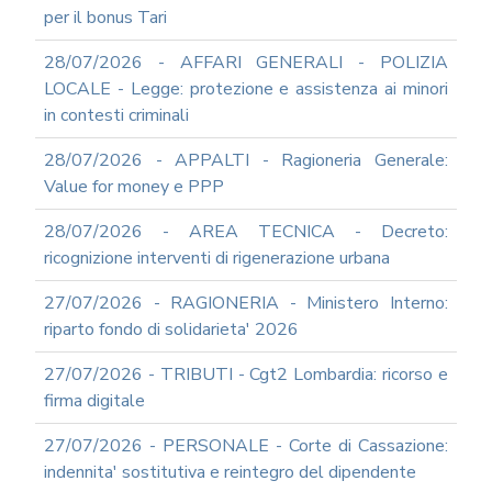
per il bonus Tari
SUPPORTO
AGLI
28/07/2026 - AFFARI GENERALI - POLIZIA
ADEMPIMENTI
IN
LOCALE - Legge: protezione e assistenza ai minori
MATERIA
in contesti criminali
DI
AMMINISTRAZIONE
28/07/2026 - APPALTI - Ragioneria Generale:
TRASPARENTE
Value for money e PPP
TRANSIZIONE
AL
28/07/2026 - AREA TECNICA - Decreto:
DIGITALE
ricognizione interventi di rigenerazione urbana
FORMAZIONE
E
27/07/2026 - RAGIONERIA - Ministero Interno:
SUPPORTO
riparto fondo di solidarieta' 2026
SICUREZZA
INFORMATICA
27/07/2026 - TRIBUTI - Cgt2 Lombardia: ricorso e
ADEGUAMENTO
firma digitale
CODICE
DI
27/07/2026 - PERSONALE - Corte di Cassazione:
COMPORTAMENTO
indennita' sostitutiva e reintegro del dipendente
E