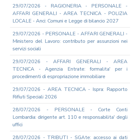
RAGIONERIA
29/07/2026 - RAGIONERIA - PERSONALE -
MODULISTICA
AFFARI GENERALI - AREA TECNICA - POLIZIA
ONLINE
LOCALE - Anci: Comuni e Legge di bilancio 2027
PERSONALE
MODULISTICA
29/07/2026 - PERSONALE - AFFARI GENERALI -
ONLINE
Ministero del Lavoro: contributo per assunzioni nei
APPALTI
servizi sociali
SERVIZI
DI
29/07/2026 - AFFARI GENERALI - AREA
SUPPORTO
TECNICA - Agenzia Entrate: formalita' per i
E
CONSULENZA
procedimenti di espropriazione immobiliare
SUPPORTO
29/07/2026 - AREA TECNICA - Ispra: Rapporto
ALLA
REDAZIONE
Rifiuti Speciali 2026
DEL
PIAO
28/07/2026 - PERSONALE - Corte Conti
ALL-
Lombardia: dirigente art. 110 e responsabilita' degli
PRIVACY
uffici
ALL-
28/07/2026 - TRIBUTI - SGAte: accesso ai dati
ANTICORRUZIONE