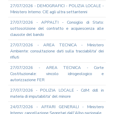
SOCIAL
MEDIA
27/07/2026 - DEMOGRAFICI - POLIZIA LOCALE -
POLICY
Ministero Interno: CIE agli ultra settantenni
GOVERNARE
27/07/2026 - APPALTI - Consiglio di Stato:
L'INTELLIGENZA
ARTIFICIALE
sottoscrizione del contratto e acquiescenza alle
clausole del bando
SUPPORTO
GESTIONE
DOCUMENTALE
27/07/2026 - AREA TECNICA - Ministero
Ambiente: consultazione dati sulla tracciabilita' dei
PIATTAFORME
DIGITALI
rifiuti
SOFTWARE
27/07/2026 - AREA TECNICA - Corte
FONDO
Costituzionale: vincolo idrogeologico e
DECENTRATO
autorizzazione FER
ARCHIVIO
NEWS
27/07/2026 - POLIZIA LOCALE - CdM: ddl in
PARTECIPA
materia di imputabilita' del minore
ALLE
NOSTRE
24/07/2026 - AFFARI GENERALI - Ministero
DEMO
ONLINE
Interno: cancellazione Segretari dall'Albo nazionale