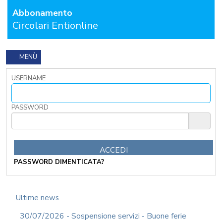
Abbonamento
FORMAZIONE
OBBLIGATORIA
Circolari Entionline
ANTICORRUZIONE
FORMAZIONE
PRIVACY
MENÙ
FORMAZIONE
USERNAME
ETICA
WEBINAR
IN
PASSWORD
DIRETTA
IN
MATERIA
DI
RAGIONERIA
PASSWORD DIMENTICATA?
I
TRIBUTI
LOCALI
TRA
Ultime news
MODIFICHE
GIA'
30/07/2026 - Sospensione servizi - Buone ferie
ATTUATE