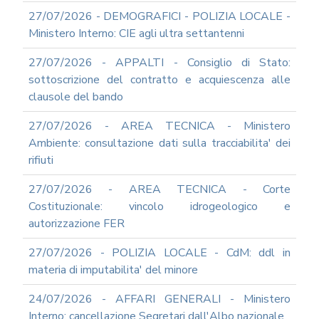
SOCIAL
MEDIA
27/07/2026 - DEMOGRAFICI - POLIZIA LOCALE -
POLICY
Ministero Interno: CIE agli ultra settantenni
GOVERNARE
27/07/2026 - APPALTI - Consiglio di Stato:
L'INTELLIGENZA
ARTIFICIALE
sottoscrizione del contratto e acquiescenza alle
clausole del bando
SUPPORTO
GESTIONE
DOCUMENTALE
27/07/2026 - AREA TECNICA - Ministero
Ambiente: consultazione dati sulla tracciabilita' dei
PIATTAFORME
DIGITALI
rifiuti
SOFTWARE
27/07/2026 - AREA TECNICA - Corte
FONDO
Costituzionale: vincolo idrogeologico e
DECENTRATO
autorizzazione FER
ARCHIVIO
NEWS
27/07/2026 - POLIZIA LOCALE - CdM: ddl in
PARTECIPA
materia di imputabilita' del minore
ALLE
NOSTRE
24/07/2026 - AFFARI GENERALI - Ministero
DEMO
ONLINE
Interno: cancellazione Segretari dall'Albo nazionale