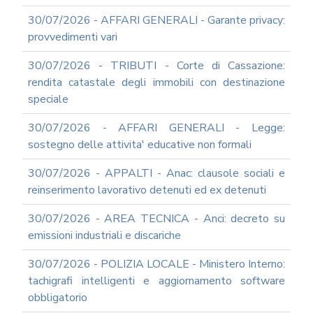
E
30/07/2026 - AFFARI GENERALI - Garante privacy:
PROSPETTIVE
provvedimenti vari
DI
RIFORMA
30/07/2026 - TRIBUTI - Corte di Cassazione:
PERCHE'
rendita catastale degli immobili con destinazione
LA
speciale
FORMAZIONE
ONLINE?
30/07/2026 - AFFARI GENERALI - Legge:
CORSI
sostegno delle attivita' educative non formali
ONLINE
-
30/07/2026 - APPALTI - Anac: clausole sociali e
DOMANDE
FREQUENTI
reinserimento lavorativo detenuti ed ex detenuti
TERMINI
30/07/2026 - AREA TECNICA - Anci: decreto su
DI
UTILIZZO
emissioni industriali e discariche
MODULISTICA
30/07/2026 - POLIZIA LOCALE - Ministero Interno:
ONLINE
tachigrafi intelligenti e aggiornamento software
MODULISTICA
obbligatorio
ONLINE