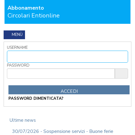
Abbonamento
FORMAZIONE
OBBLIGATORIA
Circolari Entionline
ANTICORRUZIONE
FORMAZIONE
PRIVACY
MENÙ
FORMAZIONE
USERNAME
ETICA
WEBINAR
IN
PASSWORD
DIRETTA
IN
MATERIA
DI
RAGIONERIA
PASSWORD DIMENTICATA?
I
TRIBUTI
LOCALI
TRA
Ultime news
MODIFICHE
GIA'
30/07/2026 - Sospensione servizi - Buone ferie
ATTUATE