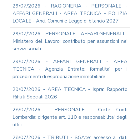
RAGIONERIA
29/07/2026 - RAGIONERIA - PERSONALE -
MODULISTICA
AFFARI GENERALI - AREA TECNICA - POLIZIA
ONLINE
LOCALE - Anci: Comuni e Legge di bilancio 2027
PERSONALE
MODULISTICA
29/07/2026 - PERSONALE - AFFARI GENERALI -
ONLINE
Ministero del Lavoro: contributo per assunzioni nei
APPALTI
servizi sociali
SERVIZI
DI
29/07/2026 - AFFARI GENERALI - AREA
SUPPORTO
TECNICA - Agenzia Entrate: formalita' per i
E
CONSULENZA
procedimenti di espropriazione immobiliare
SUPPORTO
29/07/2026 - AREA TECNICA - Ispra: Rapporto
ALLA
REDAZIONE
Rifiuti Speciali 2026
DEL
PIAO
28/07/2026 - PERSONALE - Corte Conti
ALL-
Lombardia: dirigente art. 110 e responsabilita' degli
PRIVACY
uffici
ALL-
28/07/2026 - TRIBUTI - SGAte: accesso ai dati
ANTICORRUZIONE