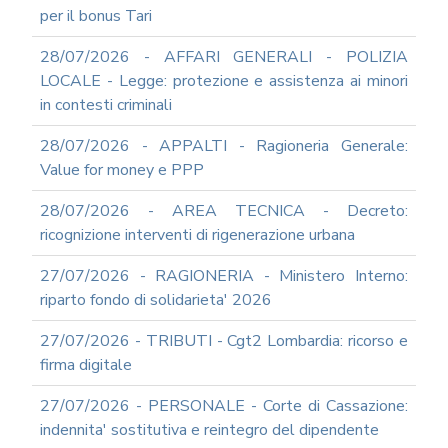
per il bonus Tari
SUPPORTO
AGLI
28/07/2026 - AFFARI GENERALI - POLIZIA
ADEMPIMENTI
IN
LOCALE - Legge: protezione e assistenza ai minori
MATERIA
in contesti criminali
DI
AMMINISTRAZIONE
28/07/2026 - APPALTI - Ragioneria Generale:
TRASPARENTE
Value for money e PPP
TRANSIZIONE
AL
28/07/2026 - AREA TECNICA - Decreto:
DIGITALE
ricognizione interventi di rigenerazione urbana
FORMAZIONE
E
27/07/2026 - RAGIONERIA - Ministero Interno:
SUPPORTO
riparto fondo di solidarieta' 2026
SICUREZZA
INFORMATICA
27/07/2026 - TRIBUTI - Cgt2 Lombardia: ricorso e
ADEGUAMENTO
firma digitale
CODICE
DI
27/07/2026 - PERSONALE - Corte di Cassazione:
COMPORTAMENTO
indennita' sostitutiva e reintegro del dipendente
E