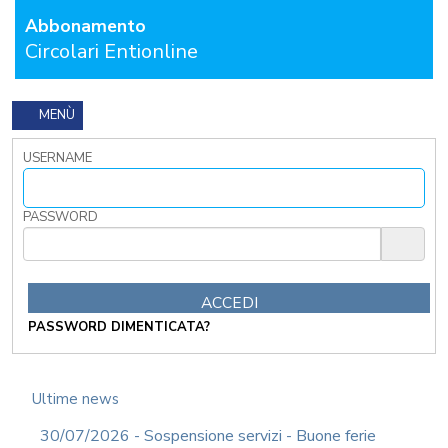
Abbonamento
FORMAZIONE
OBBLIGATORIA
Circolari Entionline
ANTICORRUZIONE
FORMAZIONE
PRIVACY
MENÙ
FORMAZIONE
USERNAME
ETICA
WEBINAR
IN
PASSWORD
DIRETTA
IN
MATERIA
DI
RAGIONERIA
PASSWORD DIMENTICATA?
I
TRIBUTI
LOCALI
TRA
Ultime news
MODIFICHE
GIA'
30/07/2026 - Sospensione servizi - Buone ferie
ATTUATE