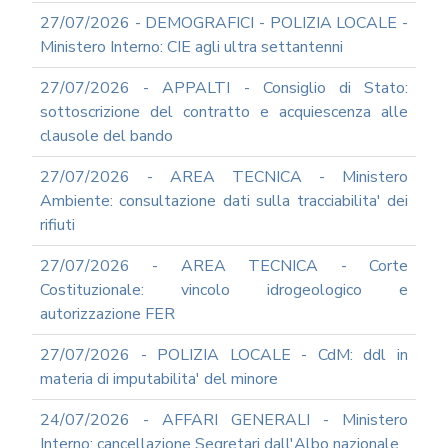
SOCIAL
MEDIA
27/07/2026 - DEMOGRAFICI - POLIZIA LOCALE -
POLICY
Ministero Interno: CIE agli ultra settantenni
GOVERNARE
27/07/2026 - APPALTI - Consiglio di Stato:
L'INTELLIGENZA
ARTIFICIALE
sottoscrizione del contratto e acquiescenza alle
clausole del bando
SUPPORTO
GESTIONE
DOCUMENTALE
27/07/2026 - AREA TECNICA - Ministero
Ambiente: consultazione dati sulla tracciabilita' dei
PIATTAFORME
DIGITALI
rifiuti
SOFTWARE
27/07/2026 - AREA TECNICA - Corte
FONDO
Costituzionale: vincolo idrogeologico e
DECENTRATO
autorizzazione FER
ARCHIVIO
NEWS
27/07/2026 - POLIZIA LOCALE - CdM: ddl in
PARTECIPA
materia di imputabilita' del minore
ALLE
NOSTRE
24/07/2026 - AFFARI GENERALI - Ministero
DEMO
ONLINE
Interno: cancellazione Segretari dall'Albo nazionale