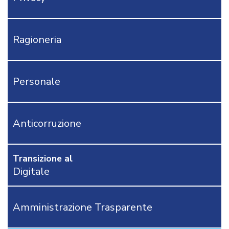
CONTI
MODULISTICA
AFFARI
Ragioneria
GENERALI
APPALTI
DEMOGRAFICI
Personale
AREA
TECNICA
POLIZIA
LOCALE
Anticorruzione
RICHIEDI
PROVA
GRATUITA
Transizione al
Digitale
CONTATTACI
OSTRI
ERVIZI
Amministrazione Trasparente
CORSI
ONLINE