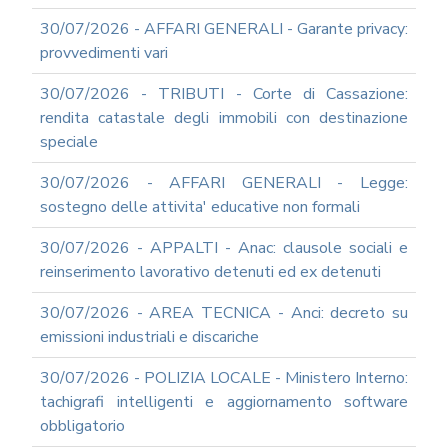
E
30/07/2026 - AFFARI GENERALI - Garante privacy:
PROSPETTIVE
provvedimenti vari
DI
RIFORMA
30/07/2026 - TRIBUTI - Corte di Cassazione:
PERCHE'
rendita catastale degli immobili con destinazione
LA
speciale
FORMAZIONE
ONLINE?
30/07/2026 - AFFARI GENERALI - Legge:
CORSI
sostegno delle attivita' educative non formali
ONLINE
-
30/07/2026 - APPALTI - Anac: clausole sociali e
DOMANDE
FREQUENTI
reinserimento lavorativo detenuti ed ex detenuti
TERMINI
30/07/2026 - AREA TECNICA - Anci: decreto su
DI
UTILIZZO
emissioni industriali e discariche
MODULISTICA
30/07/2026 - POLIZIA LOCALE - Ministero Interno:
ONLINE
tachigrafi intelligenti e aggiornamento software
MODULISTICA
obbligatorio
ONLINE