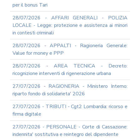
per il bonus Tari
SUPPORTO
AGLI
28/07/2026 - AFFARI GENERALI - POLIZIA
ADEMPIMENTI
IN
LOCALE - Legge: protezione e assistenza ai minori
MATERIA
in contesti criminali
DI
AMMINISTRAZIONE
28/07/2026 - APPALTI - Ragioneria Generale:
TRASPARENTE
Value for money e PPP
TRANSIZIONE
AL
28/07/2026 - AREA TECNICA - Decreto:
DIGITALE
ricognizione interventi di rigenerazione urbana
FORMAZIONE
E
27/07/2026 - RAGIONERIA - Ministero Interno:
SUPPORTO
riparto fondo di solidarieta' 2026
SICUREZZA
INFORMATICA
27/07/2026 - TRIBUTI - Cgt2 Lombardia: ricorso e
ADEGUAMENTO
firma digitale
CODICE
DI
27/07/2026 - PERSONALE - Corte di Cassazione:
COMPORTAMENTO
indennita' sostitutiva e reintegro del dipendente
E