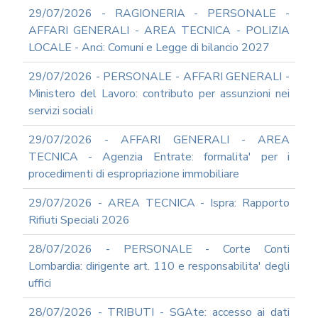
RAGIONERIA
29/07/2026 - RAGIONERIA - PERSONALE -
MODULISTICA
AFFARI GENERALI - AREA TECNICA - POLIZIA
ONLINE
LOCALE - Anci: Comuni e Legge di bilancio 2027
PERSONALE
MODULISTICA
29/07/2026 - PERSONALE - AFFARI GENERALI -
ONLINE
Ministero del Lavoro: contributo per assunzioni nei
APPALTI
servizi sociali
SERVIZI
DI
29/07/2026 - AFFARI GENERALI - AREA
SUPPORTO
TECNICA - Agenzia Entrate: formalita' per i
E
CONSULENZA
procedimenti di espropriazione immobiliare
SUPPORTO
29/07/2026 - AREA TECNICA - Ispra: Rapporto
ALLA
REDAZIONE
Rifiuti Speciali 2026
DEL
PIAO
28/07/2026 - PERSONALE - Corte Conti
ALL-
Lombardia: dirigente art. 110 e responsabilita' degli
PRIVACY
uffici
ALL-
28/07/2026 - TRIBUTI - SGAte: accesso ai dati
ANTICORRUZIONE