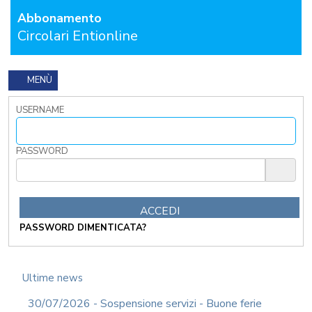
Abbonamento
FORMAZIONE
OBBLIGATORIA
Circolari Entionline
ANTICORRUZIONE
FORMAZIONE
PRIVACY
MENÙ
FORMAZIONE
USERNAME
ETICA
WEBINAR
IN
PASSWORD
DIRETTA
IN
MATERIA
DI
RAGIONERIA
PASSWORD DIMENTICATA?
I
TRIBUTI
LOCALI
TRA
Ultime news
MODIFICHE
GIA'
30/07/2026 - Sospensione servizi - Buone ferie
ATTUATE