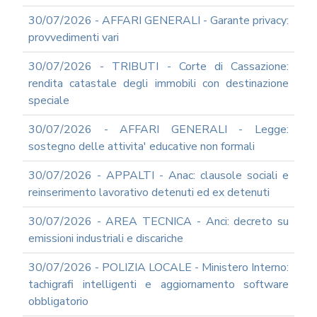
E
30/07/2026 - AFFARI GENERALI - Garante privacy:
PROSPETTIVE
provvedimenti vari
DI
RIFORMA
30/07/2026 - TRIBUTI - Corte di Cassazione:
PERCHE'
rendita catastale degli immobili con destinazione
LA
speciale
FORMAZIONE
ONLINE?
30/07/2026 - AFFARI GENERALI - Legge:
CORSI
sostegno delle attivita' educative non formali
ONLINE
-
30/07/2026 - APPALTI - Anac: clausole sociali e
DOMANDE
FREQUENTI
reinserimento lavorativo detenuti ed ex detenuti
TERMINI
30/07/2026 - AREA TECNICA - Anci: decreto su
DI
UTILIZZO
emissioni industriali e discariche
MODULISTICA
30/07/2026 - POLIZIA LOCALE - Ministero Interno:
ONLINE
tachigrafi intelligenti e aggiornamento software
MODULISTICA
obbligatorio
ONLINE