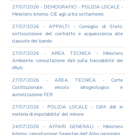
SOCIAL
MEDIA
27/07/2026 - DEMOGRAFICI - POLIZIA LOCALE -
POLICY
Ministero Interno: CIE agli ultra settantenni
GOVERNARE
27/07/2026 - APPALTI - Consiglio di Stato:
L'INTELLIGENZA
ARTIFICIALE
sottoscrizione del contratto e acquiescenza alle
clausole del bando
SUPPORTO
GESTIONE
DOCUMENTALE
27/07/2026 - AREA TECNICA - Ministero
Ambiente: consultazione dati sulla tracciabilita' dei
PIATTAFORME
DIGITALI
rifiuti
SOFTWARE
27/07/2026 - AREA TECNICA - Corte
FONDO
Costituzionale: vincolo idrogeologico e
DECENTRATO
autorizzazione FER
ARCHIVIO
NEWS
27/07/2026 - POLIZIA LOCALE - CdM: ddl in
PARTECIPA
materia di imputabilita' del minore
ALLE
NOSTRE
24/07/2026 - AFFARI GENERALI - Ministero
DEMO
ONLINE
Interno: cancellazione Segretari dall'Albo nazionale