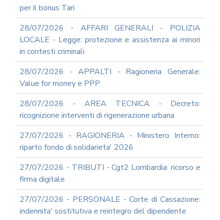
per il bonus Tari
SUPPORTO
AGLI
28/07/2026 - AFFARI GENERALI - POLIZIA
ADEMPIMENTI
IN
LOCALE - Legge: protezione e assistenza ai minori
MATERIA
in contesti criminali
DI
AMMINISTRAZIONE
28/07/2026 - APPALTI - Ragioneria Generale:
TRASPARENTE
Value for money e PPP
TRANSIZIONE
AL
28/07/2026 - AREA TECNICA - Decreto:
DIGITALE
ricognizione interventi di rigenerazione urbana
FORMAZIONE
E
27/07/2026 - RAGIONERIA - Ministero Interno:
SUPPORTO
riparto fondo di solidarieta' 2026
SICUREZZA
INFORMATICA
27/07/2026 - TRIBUTI - Cgt2 Lombardia: ricorso e
ADEGUAMENTO
firma digitale
CODICE
DI
27/07/2026 - PERSONALE - Corte di Cassazione:
COMPORTAMENTO
indennita' sostitutiva e reintegro del dipendente
E