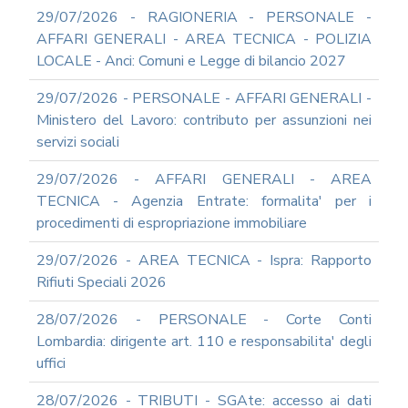
RAGIONERIA
29/07/2026 - RAGIONERIA - PERSONALE -
MODULISTICA
AFFARI GENERALI - AREA TECNICA - POLIZIA
ONLINE
LOCALE - Anci: Comuni e Legge di bilancio 2027
PERSONALE
MODULISTICA
29/07/2026 - PERSONALE - AFFARI GENERALI -
ONLINE
Ministero del Lavoro: contributo per assunzioni nei
APPALTI
servizi sociali
SERVIZI
DI
29/07/2026 - AFFARI GENERALI - AREA
SUPPORTO
TECNICA - Agenzia Entrate: formalita' per i
E
CONSULENZA
procedimenti di espropriazione immobiliare
SUPPORTO
29/07/2026 - AREA TECNICA - Ispra: Rapporto
ALLA
REDAZIONE
Rifiuti Speciali 2026
DEL
PIAO
28/07/2026 - PERSONALE - Corte Conti
ALL-
Lombardia: dirigente art. 110 e responsabilita' degli
PRIVACY
uffici
ALL-
28/07/2026 - TRIBUTI - SGAte: accesso ai dati
ANTICORRUZIONE