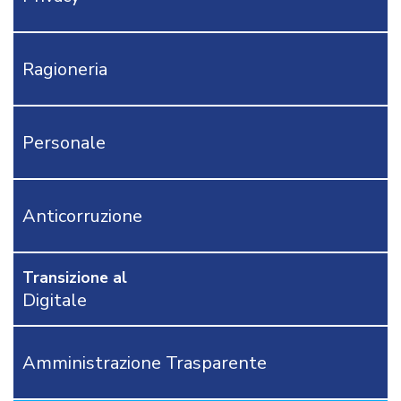
CONTI
MODULISTICA
AFFARI
Ragioneria
GENERALI
APPALTI
DEMOGRAFICI
Personale
AREA
TECNICA
POLIZIA
LOCALE
Anticorruzione
RICHIEDI
PROVA
GRATUITA
Transizione al
Digitale
CONTATTACI
OSTRI
ERVIZI
Amministrazione Trasparente
CORSI
ONLINE