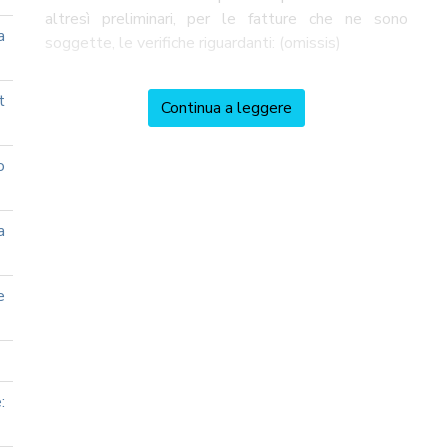
altresì preliminari, per le fatture che ne sono
a
soggette, le verifiche riguardanti: (omissis)
t
Continua a leggere
o
a
e
: