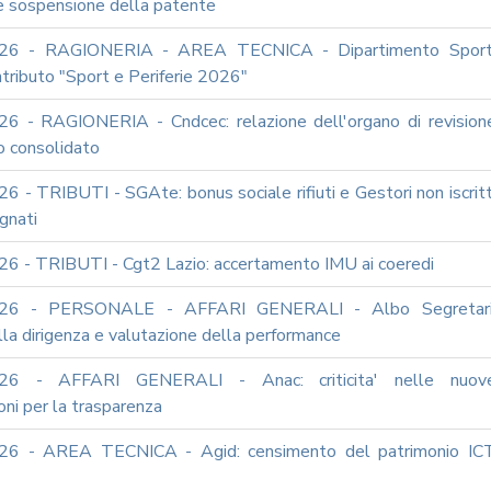
 e sospensione della patente
26 - RAGIONERIA - AREA TECNICA - Dipartimento Sport
ntributo "Sport e Periferie 2026"
6 - RAGIONERIA - Cndcec: relazione dell'organo di revision
io consolidato
 - TRIBUTI - SGAte: bonus sociale rifiuti e Gestori non iscritt
gnati
6 - TRIBUTI - Cgt2 Lazio: accertamento IMU ai coeredi
026 - PERSONALE - AFFARI GENERALI - Albo Segretari
lla dirigenza e valutazione della performance
26 - AFFARI GENERALI - Anac: criticita' nelle nuov
oni per la trasparenza
26 - AREA TECNICA - Agid: censimento del patrimonio IC