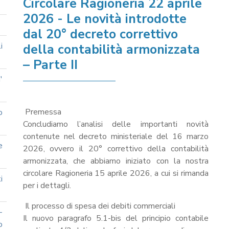
Circolare Ragioneria 22 aprile
2026 - Le novità introdotte
dal 20° decreto correttivo
i
della contabilità armonizzata
– Parte II
'
Premessa
o
Concludiamo l’analisi delle importanti novità
contenute nel decreto ministeriale del 16 marzo
e
2026, ovvero il 20° correttivo della contabilità
armonizzata, che abbiamo iniziato con la nostra
circolare Ragioneria 15 aprile 2026, a cui si rimanda
i
per i dettagli.
Il processo di spesa dei debiti commerciali
-
Il nuovo paragrafo 5.1-bis del principio contabile
o