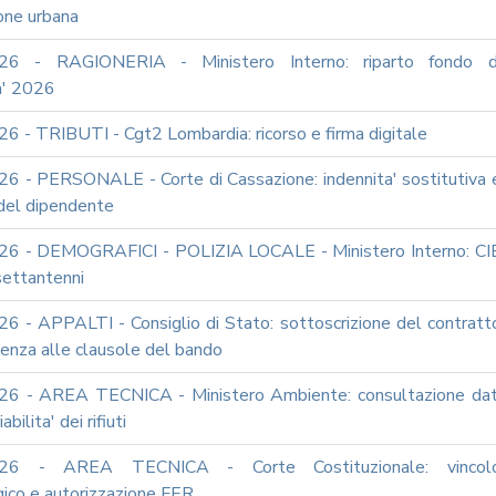
one urbana
26 - RAGIONERIA - Ministero Interno: riparto fondo d
a' 2026
6 - TRIBUTI - Cgt2 Lombardia: ricorso e firma digitale
6 - PERSONALE - Corte di Cassazione: indennita' sostitutiva 
 del dipendente
6 - DEMOGRAFICI - POLIZIA LOCALE - Ministero Interno: CI
 settantenni
6 - APPALTI - Consiglio di Stato: sottoscrizione del contratt
enza alle clausole del bando
6 - AREA TECNICA - Ministero Ambiente: consultazione dat
abilita' dei rifiuti
026 - AREA TECNICA - Corte Costituzionale: vincol
gico e autorizzazione FER