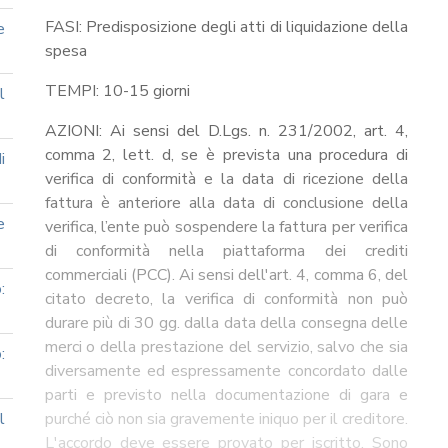
FASI: Predisposizione degli atti di liquidazione della
e
spesa
TEMPI: 10-15 giorni
l
AZIONI: Ai sensi del D.Lgs. n. 231/2002, art. 4,
comma 2, lett. d, se è prevista una procedura di
i
verifica di conformità e la data di ricezione della
fattura è anteriore alla data di conclusione della
e
verifica, l’ente può sospendere la fattura per verifica
di conformità nella piattaforma dei crediti
commerciali (PCC). Ai sensi dell'art. 4, comma 6, del
:
citato decreto, la verifica di conformità non può
durare più di 30 gg. dalla data della consegna delle
merci o della prestazione del servizio, salvo che sia
:
diversamente ed espressamente concordato dalle
parti e previsto nella documentazione di gara e
l
purché ciò non sia gravemente iniquo per il creditore.
L'accordo deve essere provato per iscritto. Sono