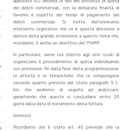
applicato 4/2 delinea le fasi del processo di spesa
dei debiti commerciali, con la dichiarata finalità di
favorire il rispetto dei tempi di pagamento dei
:
debiti commerciali. Si tratta dell’ennesimo
intervento legislativo che va in questa direzione, a
:
riprova della grande attenzione a questo tema che,
ricordiamo, è anche un obiettivo del PNRR.
In particolare, viene ora chiesto agli enti locali di
organizzare il procedimento di spesa individuando
e
con precisione, fin dalla fase della programmazione,
le attività e le tempistiche che lo compongono
secondo quanto previsto dal citato paragrafo 5.1-
bis, che andremo di seguito ad analizzare,
garantendo che queste si concludano entro 28
:
giorni dalla data di ricevimento della fattura.
(omissis)
Ricordiamo che il citato art. 40 prevede che la
i