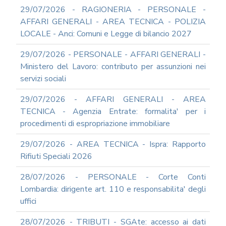
RAGIONERIA
29/07/2026 - RAGIONERIA - PERSONALE -
MODULISTICA
AFFARI GENERALI - AREA TECNICA - POLIZIA
ONLINE
LOCALE - Anci: Comuni e Legge di bilancio 2027
PERSONALE
MODULISTICA
29/07/2026 - PERSONALE - AFFARI GENERALI -
ONLINE
Ministero del Lavoro: contributo per assunzioni nei
APPALTI
servizi sociali
SERVIZI
DI
29/07/2026 - AFFARI GENERALI - AREA
SUPPORTO
TECNICA - Agenzia Entrate: formalita' per i
E
CONSULENZA
procedimenti di espropriazione immobiliare
SUPPORTO
29/07/2026 - AREA TECNICA - Ispra: Rapporto
ALLA
REDAZIONE
Rifiuti Speciali 2026
DEL
PIAO
28/07/2026 - PERSONALE - Corte Conti
ALL-
Lombardia: dirigente art. 110 e responsabilita' degli
PRIVACY
uffici
ALL-
28/07/2026 - TRIBUTI - SGAte: accesso ai dati
ANTICORRUZIONE