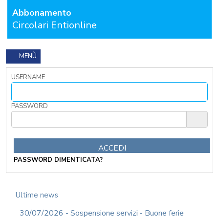
Abbonamento
FORMAZIONE
OBBLIGATORIA
Circolari Entionline
ANTICORRUZIONE
FORMAZIONE
PRIVACY
MENÙ
FORMAZIONE
USERNAME
ETICA
WEBINAR
IN
PASSWORD
DIRETTA
IN
MATERIA
DI
RAGIONERIA
PASSWORD DIMENTICATA?
I
TRIBUTI
LOCALI
TRA
Ultime news
MODIFICHE
GIA'
30/07/2026 - Sospensione servizi - Buone ferie
ATTUATE