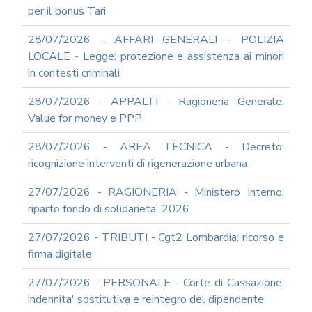
per il bonus Tari
SUPPORTO
AGLI
28/07/2026 - AFFARI GENERALI - POLIZIA
ADEMPIMENTI
IN
LOCALE - Legge: protezione e assistenza ai minori
MATERIA
in contesti criminali
DI
AMMINISTRAZIONE
28/07/2026 - APPALTI - Ragioneria Generale:
TRASPARENTE
Value for money e PPP
TRANSIZIONE
AL
28/07/2026 - AREA TECNICA - Decreto:
DIGITALE
ricognizione interventi di rigenerazione urbana
FORMAZIONE
E
27/07/2026 - RAGIONERIA - Ministero Interno:
SUPPORTO
riparto fondo di solidarieta' 2026
SICUREZZA
INFORMATICA
27/07/2026 - TRIBUTI - Cgt2 Lombardia: ricorso e
ADEGUAMENTO
firma digitale
CODICE
DI
27/07/2026 - PERSONALE - Corte di Cassazione:
COMPORTAMENTO
indennita' sostitutiva e reintegro del dipendente
E