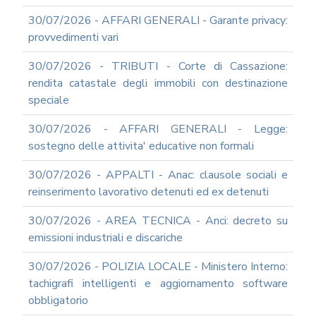
E
30/07/2026 - AFFARI GENERALI - Garante privacy:
PROSPETTIVE
provvedimenti vari
DI
RIFORMA
30/07/2026 - TRIBUTI - Corte di Cassazione:
PERCHE'
rendita catastale degli immobili con destinazione
LA
speciale
FORMAZIONE
ONLINE?
30/07/2026 - AFFARI GENERALI - Legge:
CORSI
sostegno delle attivita' educative non formali
ONLINE
-
30/07/2026 - APPALTI - Anac: clausole sociali e
DOMANDE
FREQUENTI
reinserimento lavorativo detenuti ed ex detenuti
TERMINI
30/07/2026 - AREA TECNICA - Anci: decreto su
DI
UTILIZZO
emissioni industriali e discariche
MODULISTICA
30/07/2026 - POLIZIA LOCALE - Ministero Interno:
ONLINE
tachigrafi intelligenti e aggiornamento software
MODULISTICA
obbligatorio
ONLINE