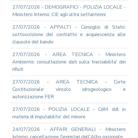
SOCIAL
MEDIA
27/07/2026 - DEMOGRAFICI - POLIZIA LOCALE -
POLICY
Ministero Interno: CIE agli ultra settantenni
GOVERNARE
27/07/2026 - APPALTI - Consiglio di Stato:
L'INTELLIGENZA
ARTIFICIALE
sottoscrizione del contratto e acquiescenza alle
clausole del bando
SUPPORTO
GESTIONE
DOCUMENTALE
27/07/2026 - AREA TECNICA - Ministero
Ambiente: consultazione dati sulla tracciabilita' dei
PIATTAFORME
DIGITALI
rifiuti
SOFTWARE
27/07/2026 - AREA TECNICA - Corte
FONDO
Costituzionale: vincolo idrogeologico e
DECENTRATO
autorizzazione FER
ARCHIVIO
NEWS
27/07/2026 - POLIZIA LOCALE - CdM: ddl in
PARTECIPA
materia di imputabilita' del minore
ALLE
NOSTRE
24/07/2026 - AFFARI GENERALI - Ministero
DEMO
ONLINE
Interno: cancellazione Segretari dall'Albo nazionale