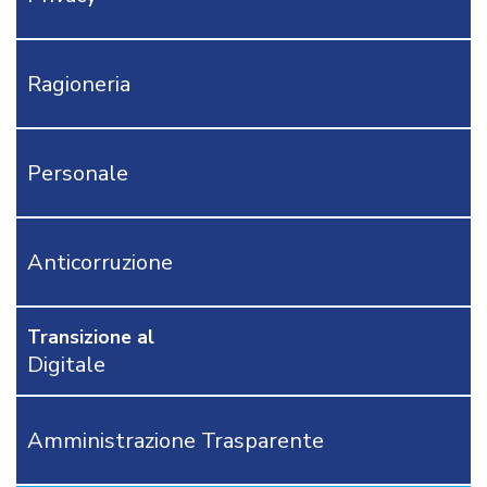
CONTI
MODULISTICA
AFFARI
Ragioneria
GENERALI
APPALTI
DEMOGRAFICI
Personale
AREA
TECNICA
POLIZIA
LOCALE
Anticorruzione
RICHIEDI
PROVA
GRATUITA
Transizione al
Digitale
CONTATTACI
OSTRI
ERVIZI
Amministrazione Trasparente
CORSI
ONLINE