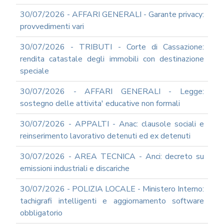
E
30/07/2026 - AFFARI GENERALI - Garante privacy:
PROSPETTIVE
provvedimenti vari
DI
RIFORMA
30/07/2026 - TRIBUTI - Corte di Cassazione:
PERCHE'
rendita catastale degli immobili con destinazione
LA
speciale
FORMAZIONE
ONLINE?
30/07/2026 - AFFARI GENERALI - Legge:
CORSI
sostegno delle attivita' educative non formali
ONLINE
-
30/07/2026 - APPALTI - Anac: clausole sociali e
DOMANDE
FREQUENTI
reinserimento lavorativo detenuti ed ex detenuti
TERMINI
30/07/2026 - AREA TECNICA - Anci: decreto su
DI
UTILIZZO
emissioni industriali e discariche
MODULISTICA
30/07/2026 - POLIZIA LOCALE - Ministero Interno:
ONLINE
tachigrafi intelligenti e aggiornamento software
MODULISTICA
obbligatorio
ONLINE