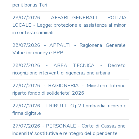
per il bonus Tari
SUPPORTO
AGLI
28/07/2026 - AFFARI GENERALI - POLIZIA
ADEMPIMENTI
IN
LOCALE - Legge: protezione e assistenza ai minori
MATERIA
in contesti criminali
DI
AMMINISTRAZIONE
28/07/2026 - APPALTI - Ragioneria Generale:
TRASPARENTE
Value for money e PPP
TRANSIZIONE
AL
28/07/2026 - AREA TECNICA - Decreto:
DIGITALE
ricognizione interventi di rigenerazione urbana
FORMAZIONE
E
27/07/2026 - RAGIONERIA - Ministero Interno:
SUPPORTO
riparto fondo di solidarieta' 2026
SICUREZZA
INFORMATICA
27/07/2026 - TRIBUTI - Cgt2 Lombardia: ricorso e
ADEGUAMENTO
firma digitale
CODICE
DI
27/07/2026 - PERSONALE - Corte di Cassazione:
COMPORTAMENTO
indennita' sostitutiva e reintegro del dipendente
E