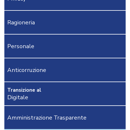
CONTI
MODULISTICA
AFFARI
Ragioneria
GENERALI
APPALTI
DEMOGRAFICI
Personale
AREA
TECNICA
POLIZIA
LOCALE
Anticorruzione
RICHIEDI
PROVA
GRATUITA
Transizione al
Digitale
CONTATTACI
OSTRI
ERVIZI
Amministrazione Trasparente
CORSI
ONLINE