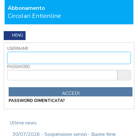
Abbonamento
FORMAZIONE
OBBLIGATORIA
Circolari Entionline
ANTICORRUZIONE
FORMAZIONE
PRIVACY
MENÙ
FORMAZIONE
USERNAME
ETICA
WEBINAR
IN
PASSWORD
DIRETTA
IN
MATERIA
DI
RAGIONERIA
PASSWORD DIMENTICATA?
I
TRIBUTI
LOCALI
TRA
Ultime news
MODIFICHE
GIA'
30/07/2026 - Sospensione servizi - Buone ferie
ATTUATE