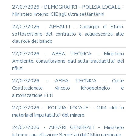
SOCIAL
MEDIA
27/07/2026 - DEMOGRAFICI - POLIZIA LOCALE -
POLICY
Ministero Interno: CIE agli ultra settantenni
GOVERNARE
27/07/2026 - APPALTI - Consiglio di Stato:
L'INTELLIGENZA
ARTIFICIALE
sottoscrizione del contratto e acquiescenza alle
clausole del bando
SUPPORTO
GESTIONE
DOCUMENTALE
27/07/2026 - AREA TECNICA - Ministero
Ambiente: consultazione dati sulla tracciabilita' dei
PIATTAFORME
DIGITALI
rifiuti
SOFTWARE
27/07/2026 - AREA TECNICA - Corte
FONDO
Costituzionale: vincolo idrogeologico e
DECENTRATO
autorizzazione FER
ARCHIVIO
NEWS
27/07/2026 - POLIZIA LOCALE - CdM: ddl in
PARTECIPA
materia di imputabilita' del minore
ALLE
NOSTRE
24/07/2026 - AFFARI GENERALI - Ministero
DEMO
ONLINE
Interno: cancellazione Segretari dall'Albo nazionale