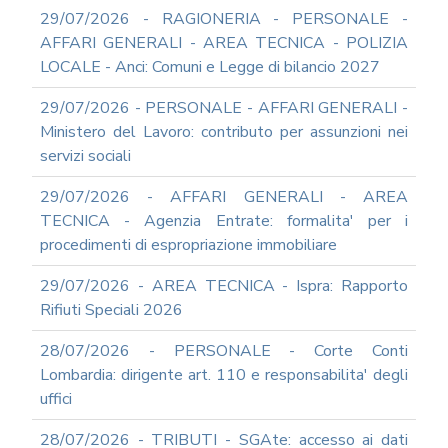
RAGIONERIA
29/07/2026 - RAGIONERIA - PERSONALE -
MODULISTICA
AFFARI GENERALI - AREA TECNICA - POLIZIA
ONLINE
LOCALE - Anci: Comuni e Legge di bilancio 2027
PERSONALE
MODULISTICA
29/07/2026 - PERSONALE - AFFARI GENERALI -
ONLINE
Ministero del Lavoro: contributo per assunzioni nei
APPALTI
servizi sociali
SERVIZI
DI
29/07/2026 - AFFARI GENERALI - AREA
SUPPORTO
TECNICA - Agenzia Entrate: formalita' per i
E
CONSULENZA
procedimenti di espropriazione immobiliare
SUPPORTO
29/07/2026 - AREA TECNICA - Ispra: Rapporto
ALLA
REDAZIONE
Rifiuti Speciali 2026
DEL
PIAO
28/07/2026 - PERSONALE - Corte Conti
ALL-
Lombardia: dirigente art. 110 e responsabilita' degli
PRIVACY
uffici
ALL-
28/07/2026 - TRIBUTI - SGAte: accesso ai dati
ANTICORRUZIONE