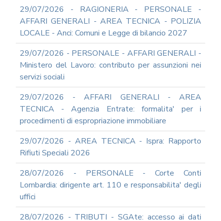
TERMINI
29/07/2026 - RAGIONERIA - PERSONALE -
DI
UTILIZZO
AFFARI GENERALI - AREA TECNICA - POLIZIA
LOCALE - Anci: Comuni e Legge di bilancio 2027
MODULISTICA
ONLINE
29/07/2026 - PERSONALE - AFFARI GENERALI -
MODULISTICA
Ministero del Lavoro: contributo per assunzioni nei
ONLINE
RAGIONERIA
servizi sociali
MODULISTICA
29/07/2026 - AFFARI GENERALI - AREA
ONLINE
TECNICA - Agenzia Entrate: formalita' per i
PERSONALE
procedimenti di espropriazione immobiliare
MODULISTICA
ONLINE
29/07/2026 - AREA TECNICA - Ispra: Rapporto
APPALTI
Rifiuti Speciali 2026
SERVIZI
DI
28/07/2026 - PERSONALE - Corte Conti
SUPPORTO
Lombardia: dirigente art. 110 e responsabilita' degli
E
CONSULENZA
uffici
SUPPORTO
28/07/2026 - TRIBUTI - SGAte: accesso ai dati
ALLA