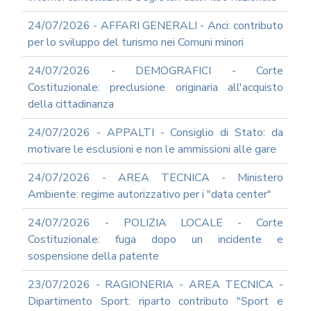
ARCHIVIO
24/07/2026 - AFFARI GENERALI - Anci: contributo
NEWS
per lo sviluppo del turismo nei Comuni minori
PARTECIPA
ALLE
24/07/2026 - DEMOGRAFICI - Corte
NOSTRE
Costituzionale: preclusione originaria all'acquisto
DEMO
ONLINE
della cittadinanza
REA
24/07/2026 - APPALTI - Consiglio di Stato: da
OCUMENTI
motivare le esclusioni e non le ammissioni alle gare
DOCUMENTI
SOCIETARI
24/07/2026 - AREA TECNICA - Ministero
Ambiente: regime autorizzativo per i "data center"
24/07/2026 - POLIZIA LOCALE - Corte
Costituzionale: fuga dopo un incidente e
sospensione della patente
23/07/2026 - RAGIONERIA - AREA TECNICA -
Dipartimento Sport: riparto contributo "Sport e