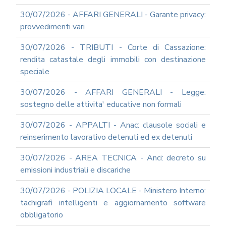
RAGIONERIA
30/07/2026 - AFFARI GENERALI - Garante privacy:
I
provvedimenti vari
TRIBUTI
LOCALI
30/07/2026 - TRIBUTI - Corte di Cassazione:
TRA
MODIFICHE
rendita catastale degli immobili con destinazione
GIA'
speciale
ATTUATE
E
30/07/2026 - AFFARI GENERALI - Legge:
PROSPETTIVE
sostegno delle attivita' educative non formali
DI
RIFORMA
30/07/2026 - APPALTI - Anac: clausole sociali e
PERCHE'
reinserimento lavorativo detenuti ed ex detenuti
LA
FORMAZIONE
30/07/2026 - AREA TECNICA - Anci: decreto su
ONLINE?
emissioni industriali e discariche
CORSI
ONLINE
30/07/2026 - POLIZIA LOCALE - Ministero Interno:
-
tachigrafi intelligenti e aggiornamento software
DOMANDE
FREQUENTI
obbligatorio