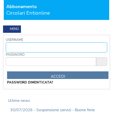
GRATUITA
Abbonamento
CONTATTACI
Circolari Entionline
OSTRI
ERVIZI
MENÙ
CORSI
ONLINE
USERNAME
FORMAZIONE
OBBLIGATORIA
PASSWORD
ANTICORRUZIONE
FORMAZIONE
PRIVACY
FORMAZIONE
ETICA
PASSWORD DIMENTICATA?
WEBINAR
IN
DIRETTA
Ultime news
IN
MATERIA
30/07/2026 - Sospensione servizi - Buone ferie
DI