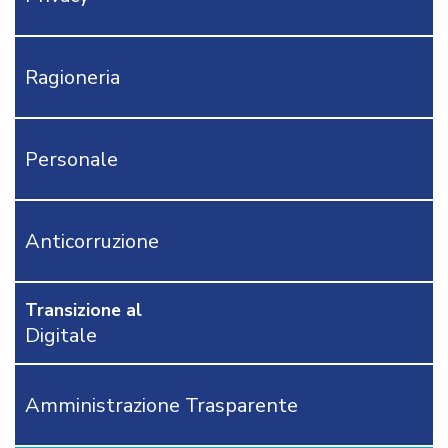
IVA
IRPEF-
IRAP-
Ragioneria
F24EP
MODULISTICA
RAGIONERIA
Personale
TRIBUTI
PERSONALE
AFFARI
GENERALI
Anticorruzione
APPALTI
DEMOGRAFICI
Transizione al
AREA
Digitale
TECNICA
POLIZIA
LOCALE
Amministrazione Trasparente
RICHIEDI
PROVA