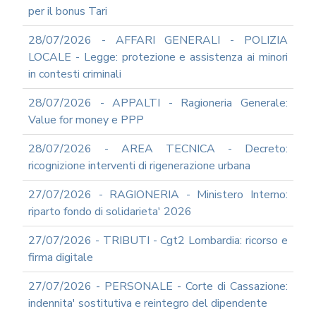
REDAZIONE
per il bonus Tari
DEL
PIAO
28/07/2026 - AFFARI GENERALI - POLIZIA
ALL-
LOCALE - Legge: protezione e assistenza ai minori
PRIVACY
in contesti criminali
ALL-
28/07/2026 - APPALTI - Ragioneria Generale:
ANTICORRUZIONE
Value for money e PPP
SUPPORTO
AGLI
28/07/2026 - AREA TECNICA - Decreto:
ADEMPIMENTI
IN
ricognizione interventi di rigenerazione urbana
MATERIA
DI
27/07/2026 - RAGIONERIA - Ministero Interno:
AMMINISTRAZIONE
riparto fondo di solidarieta' 2026
TRASPARENTE
TRANSIZIONE
27/07/2026 - TRIBUTI - Cgt2 Lombardia: ricorso e
AL
firma digitale
DIGITALE
FORMAZIONE
27/07/2026 - PERSONALE - Corte di Cassazione:
E
indennita' sostitutiva e reintegro del dipendente
SUPPORTO