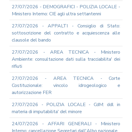
SICUREZZA
27/07/2026 - DEMOGRAFICI - POLIZIA LOCALE -
INFORMATICA
Ministero Interno: CIE agli ultra settantenni
ADEGUAMENTO
CODICE
27/07/2026 - APPALTI - Consiglio di Stato:
DI
sottoscrizione del contratto e acquiescenza alle
COMPORTAMENTO
clausole del bando
E
SOCIAL
MEDIA
27/07/2026 - AREA TECNICA - Ministero
POLICY
Ambiente: consultazione dati sulla tracciabilita' dei
GOVERNARE
rifiuti
L'INTELLIGENZA
ARTIFICIALE
27/07/2026 - AREA TECNICA - Corte
Costituzionale: vincolo idrogeologico e
SUPPORTO
GESTIONE
autorizzazione FER
DOCUMENTALE
27/07/2026 - POLIZIA LOCALE - CdM: ddl in
PIATTAFORME
DIGITALI
materia di imputabilita' del minore
SOFTWARE
24/07/2026 - AFFARI GENERALI - Ministero
FONDO
Interno: cancellazione Segretari dall'Albo nazionale
DECENTRATO