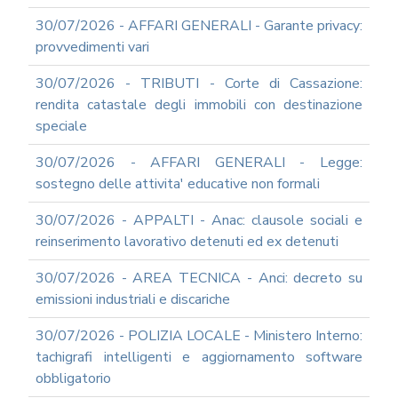
RAGIONERIA
30/07/2026 - AFFARI GENERALI - Garante privacy:
I
provvedimenti vari
TRIBUTI
LOCALI
30/07/2026 - TRIBUTI - Corte di Cassazione:
TRA
MODIFICHE
rendita catastale degli immobili con destinazione
GIA'
speciale
ATTUATE
E
30/07/2026 - AFFARI GENERALI - Legge:
PROSPETTIVE
sostegno delle attivita' educative non formali
DI
RIFORMA
30/07/2026 - APPALTI - Anac: clausole sociali e
PERCHE'
reinserimento lavorativo detenuti ed ex detenuti
LA
FORMAZIONE
30/07/2026 - AREA TECNICA - Anci: decreto su
ONLINE?
emissioni industriali e discariche
CORSI
ONLINE
30/07/2026 - POLIZIA LOCALE - Ministero Interno:
-
tachigrafi intelligenti e aggiornamento software
DOMANDE
FREQUENTI
obbligatorio