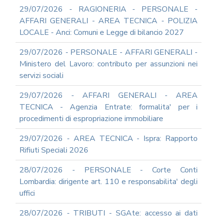
TERMINI
29/07/2026 - RAGIONERIA - PERSONALE -
DI
UTILIZZO
AFFARI GENERALI - AREA TECNICA - POLIZIA
LOCALE - Anci: Comuni e Legge di bilancio 2027
MODULISTICA
ONLINE
29/07/2026 - PERSONALE - AFFARI GENERALI -
MODULISTICA
Ministero del Lavoro: contributo per assunzioni nei
ONLINE
RAGIONERIA
servizi sociali
MODULISTICA
29/07/2026 - AFFARI GENERALI - AREA
ONLINE
TECNICA - Agenzia Entrate: formalita' per i
PERSONALE
procedimenti di espropriazione immobiliare
MODULISTICA
ONLINE
29/07/2026 - AREA TECNICA - Ispra: Rapporto
APPALTI
Rifiuti Speciali 2026
SERVIZI
DI
28/07/2026 - PERSONALE - Corte Conti
SUPPORTO
Lombardia: dirigente art. 110 e responsabilita' degli
E
CONSULENZA
uffici
SUPPORTO
28/07/2026 - TRIBUTI - SGAte: accesso ai dati
ALLA