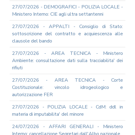
SICUREZZA
27/07/2026 - DEMOGRAFICI - POLIZIA LOCALE -
INFORMATICA
Ministero Interno: CIE agli ultra settantenni
ADEGUAMENTO
CODICE
27/07/2026 - APPALTI - Consiglio di Stato:
DI
sottoscrizione del contratto e acquiescenza alle
COMPORTAMENTO
clausole del bando
E
SOCIAL
MEDIA
27/07/2026 - AREA TECNICA - Ministero
POLICY
Ambiente: consultazione dati sulla tracciabilita' dei
GOVERNARE
rifiuti
L'INTELLIGENZA
ARTIFICIALE
27/07/2026 - AREA TECNICA - Corte
Costituzionale: vincolo idrogeologico e
SUPPORTO
GESTIONE
autorizzazione FER
DOCUMENTALE
27/07/2026 - POLIZIA LOCALE - CdM: ddl in
PIATTAFORME
DIGITALI
materia di imputabilita' del minore
SOFTWARE
24/07/2026 - AFFARI GENERALI - Ministero
FONDO
Interno: cancellazione Segretari dall'Albo nazionale
DECENTRATO