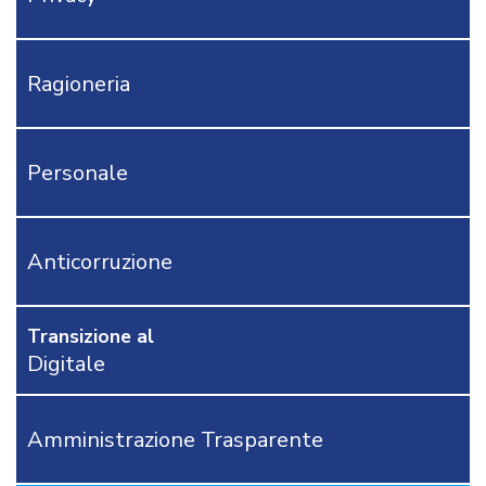
IVA
IRPEF-
IRAP-
Ragioneria
F24EP
MODULISTICA
RAGIONERIA
Personale
TRIBUTI
PERSONALE
AFFARI
GENERALI
Anticorruzione
APPALTI
DEMOGRAFICI
Transizione al
AREA
Digitale
TECNICA
POLIZIA
LOCALE
Amministrazione Trasparente
RICHIEDI
PROVA