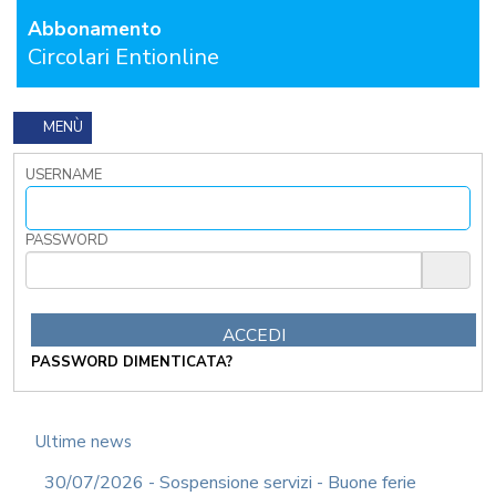
GRATUITA
Abbonamento
CONTATTACI
Circolari Entionline
OSTRI
ERVIZI
MENÙ
CORSI
ONLINE
USERNAME
FORMAZIONE
OBBLIGATORIA
PASSWORD
ANTICORRUZIONE
FORMAZIONE
PRIVACY
FORMAZIONE
ETICA
PASSWORD DIMENTICATA?
WEBINAR
IN
DIRETTA
Ultime news
IN
MATERIA
30/07/2026 - Sospensione servizi - Buone ferie
DI