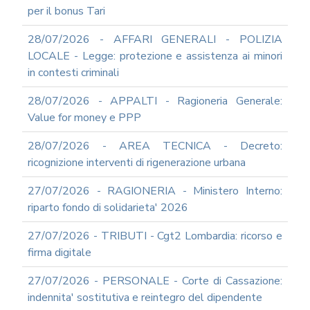
REDAZIONE
per il bonus Tari
DEL
PIAO
28/07/2026 - AFFARI GENERALI - POLIZIA
ALL-
LOCALE - Legge: protezione e assistenza ai minori
PRIVACY
in contesti criminali
ALL-
28/07/2026 - APPALTI - Ragioneria Generale:
ANTICORRUZIONE
Value for money e PPP
SUPPORTO
AGLI
28/07/2026 - AREA TECNICA - Decreto:
ADEMPIMENTI
IN
ricognizione interventi di rigenerazione urbana
MATERIA
DI
27/07/2026 - RAGIONERIA - Ministero Interno:
AMMINISTRAZIONE
riparto fondo di solidarieta' 2026
TRASPARENTE
TRANSIZIONE
27/07/2026 - TRIBUTI - Cgt2 Lombardia: ricorso e
AL
firma digitale
DIGITALE
FORMAZIONE
27/07/2026 - PERSONALE - Corte di Cassazione:
E
indennita' sostitutiva e reintegro del dipendente
SUPPORTO