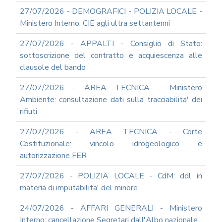
SICUREZZA
27/07/2026 - DEMOGRAFICI - POLIZIA LOCALE -
INFORMATICA
Ministero Interno: CIE agli ultra settantenni
ADEGUAMENTO
CODICE
27/07/2026 - APPALTI - Consiglio di Stato:
DI
sottoscrizione del contratto e acquiescenza alle
COMPORTAMENTO
clausole del bando
E
SOCIAL
MEDIA
27/07/2026 - AREA TECNICA - Ministero
POLICY
Ambiente: consultazione dati sulla tracciabilita' dei
GOVERNARE
rifiuti
L'INTELLIGENZA
ARTIFICIALE
27/07/2026 - AREA TECNICA - Corte
Costituzionale: vincolo idrogeologico e
SUPPORTO
GESTIONE
autorizzazione FER
DOCUMENTALE
27/07/2026 - POLIZIA LOCALE - CdM: ddl in
PIATTAFORME
DIGITALI
materia di imputabilita' del minore
SOFTWARE
24/07/2026 - AFFARI GENERALI - Ministero
FONDO
Interno: cancellazione Segretari dall'Albo nazionale
DECENTRATO