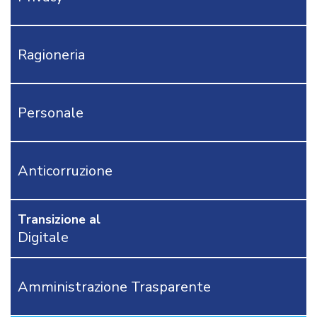
IVA
IRPEF-
IRAP-
Ragioneria
F24EP
MODULISTICA
RAGIONERIA
Personale
TRIBUTI
PERSONALE
AFFARI
GENERALI
Anticorruzione
APPALTI
DEMOGRAFICI
Transizione al
AREA
Digitale
TECNICA
POLIZIA
LOCALE
Amministrazione Trasparente
RICHIEDI
PROVA