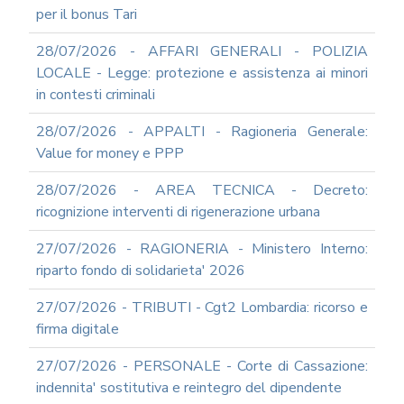
REDAZIONE
per il bonus Tari
DEL
PIAO
28/07/2026 - AFFARI GENERALI - POLIZIA
ALL-
LOCALE - Legge: protezione e assistenza ai minori
PRIVACY
in contesti criminali
ALL-
28/07/2026 - APPALTI - Ragioneria Generale:
ANTICORRUZIONE
Value for money e PPP
SUPPORTO
AGLI
28/07/2026 - AREA TECNICA - Decreto:
ADEMPIMENTI
IN
ricognizione interventi di rigenerazione urbana
MATERIA
DI
27/07/2026 - RAGIONERIA - Ministero Interno:
AMMINISTRAZIONE
riparto fondo di solidarieta' 2026
TRASPARENTE
TRANSIZIONE
27/07/2026 - TRIBUTI - Cgt2 Lombardia: ricorso e
AL
firma digitale
DIGITALE
FORMAZIONE
27/07/2026 - PERSONALE - Corte di Cassazione:
E
indennita' sostitutiva e reintegro del dipendente
SUPPORTO