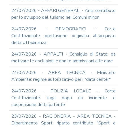
ARCHIVIO
24/07/2026 - AFFARI GENERALI - Anci: contributo
NEWS
per lo sviluppo del turismo nei Comuni minori
PARTECIPA
ALLE
24/07/2026 - DEMOGRAFICI - Corte
NOSTRE
Costituzionale: preclusione originaria all'acquisto
DEMO
ONLINE
della cittadinanza
REA
24/07/2026 - APPALTI - Consiglio di Stato: da
OCUMENTI
motivare le esclusioni e non le ammissioni alle gare
DOCUMENTI
SOCIETARI
24/07/2026 - AREA TECNICA - Ministero
Ambiente: regime autorizzativo per i "data center"
24/07/2026 - POLIZIA LOCALE - Corte
Costituzionale: fuga dopo un incidente e
sospensione della patente
23/07/2026 - RAGIONERIA - AREA TECNICA -
Dipartimento Sport: riparto contributo "Sport e