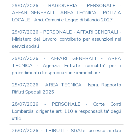
TERMINI
29/07/2026 - RAGIONERIA - PERSONALE -
DI
UTILIZZO
AFFARI GENERALI - AREA TECNICA - POLIZIA
LOCALE - Anci: Comuni e Legge di bilancio 2027
MODULISTICA
ONLINE
29/07/2026 - PERSONALE - AFFARI GENERALI -
MODULISTICA
Ministero del Lavoro: contributo per assunzioni nei
ONLINE
RAGIONERIA
servizi sociali
MODULISTICA
29/07/2026 - AFFARI GENERALI - AREA
ONLINE
TECNICA - Agenzia Entrate: formalita' per i
PERSONALE
procedimenti di espropriazione immobiliare
MODULISTICA
ONLINE
29/07/2026 - AREA TECNICA - Ispra: Rapporto
APPALTI
Rifiuti Speciali 2026
SERVIZI
DI
28/07/2026 - PERSONALE - Corte Conti
SUPPORTO
Lombardia: dirigente art. 110 e responsabilita' degli
E
CONSULENZA
uffici
SUPPORTO
28/07/2026 - TRIBUTI - SGAte: accesso ai dati
ALLA