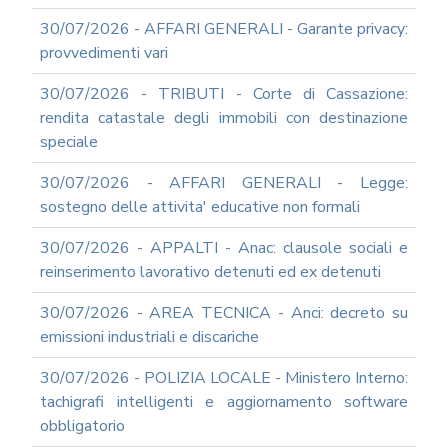
RAGIONERIA
30/07/2026 - AFFARI GENERALI - Garante privacy:
I
provvedimenti vari
TRIBUTI
LOCALI
30/07/2026 - TRIBUTI - Corte di Cassazione:
TRA
MODIFICHE
rendita catastale degli immobili con destinazione
GIA'
speciale
ATTUATE
E
30/07/2026 - AFFARI GENERALI - Legge:
PROSPETTIVE
sostegno delle attivita' educative non formali
DI
RIFORMA
30/07/2026 - APPALTI - Anac: clausole sociali e
PERCHE'
reinserimento lavorativo detenuti ed ex detenuti
LA
FORMAZIONE
30/07/2026 - AREA TECNICA - Anci: decreto su
ONLINE?
emissioni industriali e discariche
CORSI
ONLINE
30/07/2026 - POLIZIA LOCALE - Ministero Interno:
-
tachigrafi intelligenti e aggiornamento software
DOMANDE
FREQUENTI
obbligatorio