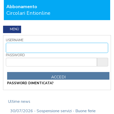
GRATUITA
Abbonamento
CONTATTACI
Circolari Entionline
OSTRI
ERVIZI
MENÙ
CORSI
ONLINE
USERNAME
FORMAZIONE
OBBLIGATORIA
PASSWORD
ANTICORRUZIONE
FORMAZIONE
PRIVACY
FORMAZIONE
ETICA
PASSWORD DIMENTICATA?
WEBINAR
IN
DIRETTA
Ultime news
IN
MATERIA
30/07/2026 - Sospensione servizi - Buone ferie
DI